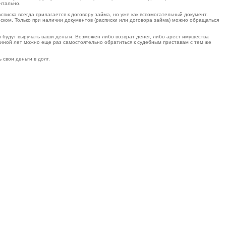
нтально.
ка всегда прилагается к договору займа, но уже как вспомогательный документ.
иском. Только при наличии документов (расписки или договора займа) можно обращаться
 будут выручать ваши деньги. Возможен либо возврат денег, либо арест имущества
виной лет можно еще раз самостоятельно обратиться к судебным приставам с тем же
 свои деньги в долг.