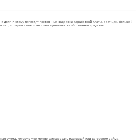
 в долг. К этому приводят постоянные задержки заработной платы, рост цен, большой
и лиц, которым стоит и не стоит одалживать собственные средства.
льная сумма, которую уже можно фиксировать распиской или договором займа,