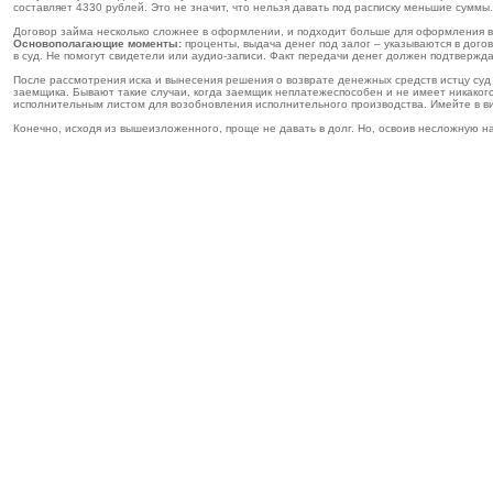
составляет 4330 рублей. Это не значит, что нельзя давать под расписку меньшие сумм
Договор займа несколько сложнее в оформлении, и подходит больше для оформления в
Основополагающие моменты:
проценты, выдача денег под залог – указываются в дого
в суд. Не помогут свидетели или аудио-записи. Факт передачи денег должен подтвержд
После рассмотрения иска и вынесения решения о возврате денежных средств истцу суд
заемщика. Бывают такие случаи, когда заемщик неплатежеспособен и не имеет никаког
исполнительным листом для возобновления исполнительного производства. Имейте в виду
Конечно, исходя из вышеизложенного, проще не давать в долг. Но, освоив несложную на