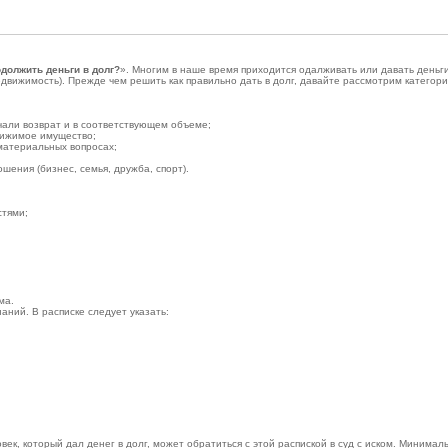
должить деньги в долг?
». Многим в наше время приходится одалживать или давать деньги
движимость). Прежде чем решить как правильно дать в долг, давайте рассмотрим категори
учали возврат и в соответствующем объеме;
движимое имущество;
 материальных вопросах;
шения (бизнес, семья, дружба, спорт).
стями;
ма.
аний. В расписке следует указать:
век, который дал денег в долг, может обратиться с этой распиской в суд с иском. Минима