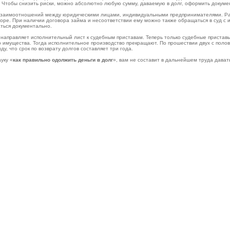
ы. Чтобы снизить риски, можно абсолютно любую сумму, даваемую в долг, оформить докуме
заимоотношений между юридическими лицами, индивидуальными предпринимателями. Распис
воре. При наличии договора займа и несоответствии ему можно также обращаться в суд с 
аться документально.
 направляет исполнительный лист к судебным приставам. Теперь только судебные приставы
о имущества. Тогда исполнительное производство прекращают. По прошествии двух с поло
, что срок по возврату долгов составляет три года.
уку «
как правильно одолжить деньги в долг
», вам не составит в дальнейшем труда давать