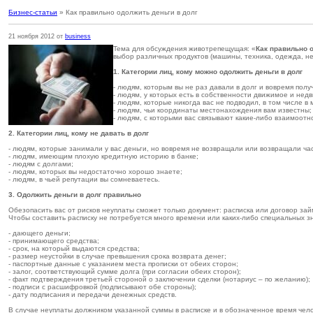
Бизнес-статьи
» Как правильно одолжить деньги в долг
21 ноября 2012 от
business
Тема для обсуждения животрепещущая: «
Как правильно о
выбор различных продуктов (машины, техника, одежда, не
1. Категории лиц, кому можно одолжить деньги в долг
- людям, которым вы не раз давали в долг и вовремя пол
- людям, у которых есть в собственности движимое и не
- людям, которые никогда вас не подводил, в том числе в
- людям, чьи координаты местонахождения вам известны;
- людям, с которыми вас связывают какие-либо взаимоотно
2. Категории лиц, кому не давать в долг
- людям, которые занимали у вас деньги, но вовремя не возвращали или возвращали ча
- людям, имеющим плохую кредитную историю в банке;
- людям с долгами;
- людям, которых вы недостаточно хорошо знаете;
- людям, в чьей репутации вы сомневаетесь.
3. Одолжить деньги в долг правильно
Обезопасить вас от рисков неуплаты сможет только документ: расписка или договор зай
Чтобы составить расписку не потребуется много времени или каких-либо специальных зн
- дающего деньги;
- принимающего средства;
- срок, на который выдаются средства;
- размер неустойки в случае превышения срока возврата денег;
- паспортные данные с указанием места прописки от обеих сторон;
- залог, соответствующий сумме долга (при согласии обеих сторон);
- факт подтверждения третьей стороной о заключении сделки (нотариус – по желанию);
- подписи с расшифровкой (подписывают обе стороны);
- дату подписания и передачи денежных средств.
В случае неуплаты должником указанной суммы в расписке и в обозначенное время чело