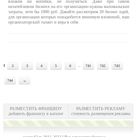
вложив ни копейки, не получиться. Даже при самом
незатейливом бизнесе на его организацию нужны маломальские
затраты, хотя бы 1000 руб. Давайте рассмотрим 20 бизнес идей,
для организации которых понадобится минимум вложений, ваш
организаторский талант и вера в себя.
1
...
2
3
4
5
6
741
742
743
744
→
РАЗМЕСТИТЬ ФРАНШИЗУ
РАЗМЕСТИТЬ РЕКЛАМУ
добавить франшизу в каталог
стоимость размещения рекламы
gazeta42.ru 2011-2022 l Все для вашего бизнеса: