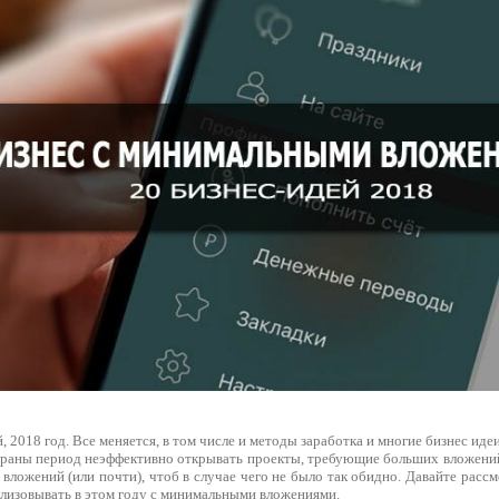
, 2018 год. Все меняется, в том числе и методы заработка и многие бизнес иде
траны период неэффективно открывать проекты, требующие больших вложений
 вложений (или почти), чтоб в случае чего не было так обидно. Давайте рас
ализовывать в этом году с минимальными вложениями.