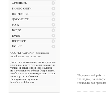
ФРАНШИЗЫ
БИЗНЕС КНИГИ
ПСИХОЛОГИЯ
ДОКУМЕНТЫ
М&Ж
ВИДЕО
ЮМОР
ПОЛЕЗНОЕ
РАЗНОЕ
ООО "ТД "САТОРИ" - Японская и
корейская косметика оптом
Дорогие джентльмены, вы, как деловые
мужчины, знаете, что успех зависит не
только от вашего профессионализма,
но и от внешнего облика. Уверенность
в себе и отличное самочувствие - залог
Об удаленной работе 
вашего успеха. Сегодня…
площадок, на которы
Внж граждан турции на
http://www.akdeniz.ru
.
несколько раз превыс