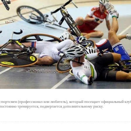
 спортсмен (профессионал или любитель), который посещает официальный клуб
постоянно тренируется, подвергается дополнительному риску.