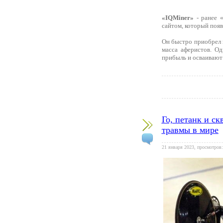
«IQMiner»
- ранее «
сайтом, который появ
Он быстро приобрел 
масса аферистов. О
прибыль и осваивают 
Го, петанк и с
травмы в мире
21 января 2023, просмотров: