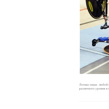
Логика такая: любой
различного уровня и 