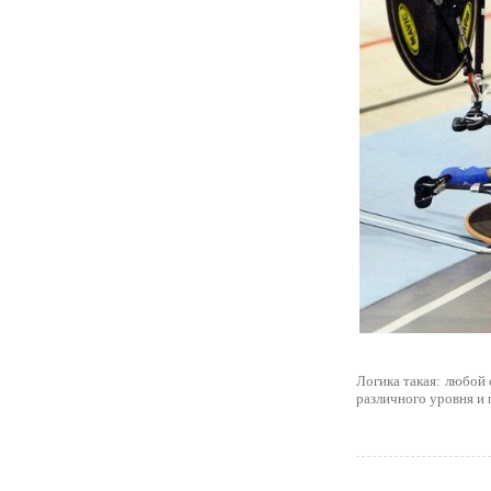
Логика такая: любой
различного уровня и 