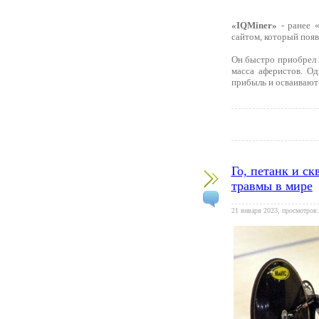
«IQMiner»
- ранее «
сайтом, который появ
Он быстро приобрел 
масса аферистов. О
прибыль и осваивают 
Го, петанк и с
травмы в мире
21 января 2023, просмотров: