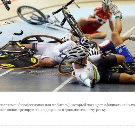
 спортсмен (профессионал или любитель), который посещает официальный клуб
постоянно тренируется, подвергается дополнительному риску.