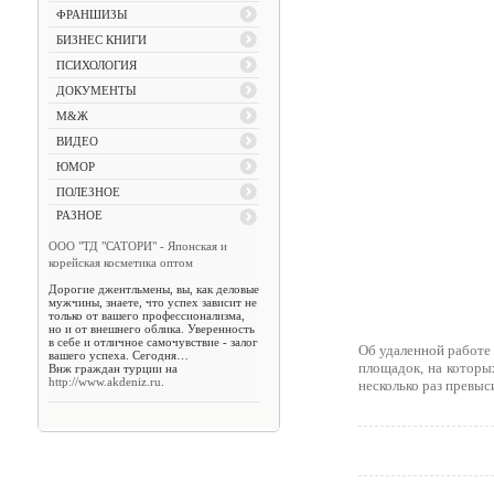
ФРАНШИЗЫ
БИЗНЕС КНИГИ
ПСИХОЛОГИЯ
ДОКУМЕНТЫ
М&Ж
ВИДЕО
ЮМОР
ПОЛЕЗНОЕ
РАЗНОЕ
ООО "ТД "САТОРИ" - Японская и
корейская косметика оптом
Дорогие джентльмены, вы, как деловые
мужчины, знаете, что успех зависит не
только от вашего профессионализма,
но и от внешнего облика. Уверенность
в себе и отличное самочувствие - залог
Об удаленной работе 
вашего успеха. Сегодня…
площадок, на которы
Внж граждан турции на
http://www.akdeniz.ru
.
несколько раз превыс