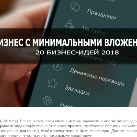
, 2018 год. Все меняется, в том числе и методы заработка и многие бизнес иде
траны период неэффективно открывать проекты, требующие больших вложений
 вложений (или почти), чтоб в случае чего не было так обидно. Давайте рас
ализовывать в этом году с минимальными вложениями.