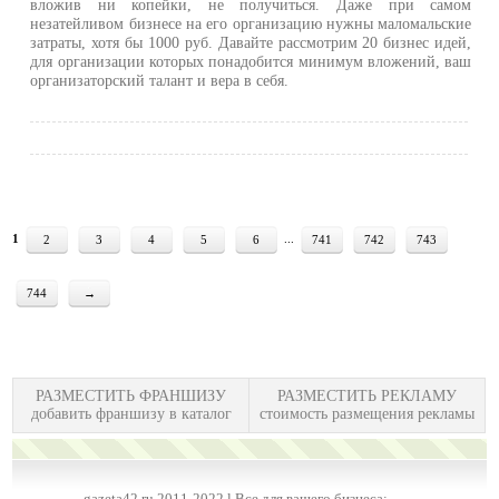
вложив ни копейки, не получиться. Даже при самом
незатейливом бизнесе на его организацию нужны маломальские
затраты, хотя бы 1000 руб. Давайте рассмотрим 20 бизнес идей,
для организации которых понадобится минимум вложений, ваш
организаторский талант и вера в себя.
1
...
2
3
4
5
6
741
742
743
744
→
РАЗМЕСТИТЬ ФРАНШИЗУ
РАЗМЕСТИТЬ РЕКЛАМУ
добавить франшизу в каталог
стоимость размещения рекламы
gazeta42.ru 2011-2022 l Все для вашего бизнеса: