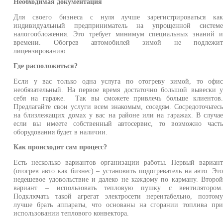
Необходимая документация
Для своего бизнеса с нуля лучше зарегистрироваться ка
индивидуальный предприниматель на упрощенной систем
налогообложения. Это требует минимум специальных знаний 
времени. Обогрев автомобилей зимой не подлежи
лицензированию.
Где расположиться?
Если у вас только одна услуга по отогреву зимой, то офи
необязательный. На первое время достаточно большой вывески 
себя на гараже. Так вы сможете привлечь больше клиентов
Предлагайте свои услуги всем знакомым, соседям. Сосредоточьтес
на близлежащих домах у вас на районе или на гаражах. В случа
если вы имеете собственный автосервис, то возможно част
оборудования будет в наличии.
Как происходит сам процесс?
Есть несколько вариантов организации работы. Первый вариан
(отогрев авто как бизнес) – установить подогреватель на авто. Эт
недешевое удовольствие и далеко не каждому по карману. Второ
вариант – использовать тепловую пушку с вентилятором
Подключать такой агрегат электросети нерентабельно, поэтом
лучше брать аппараты, что основаны на сгорании топлива пр
использовании теплового конвектора.