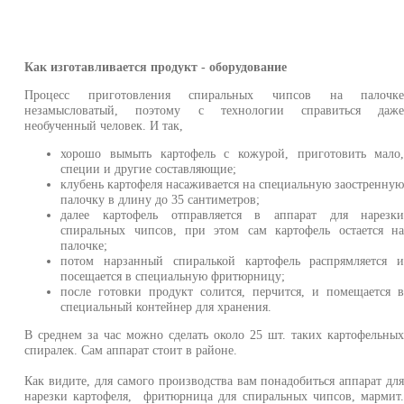
Как изготавливается продукт - оборудование
Процесс приготовления спиральных чипсов на палочк
незамысловатый, поэтому с технологии справиться даж
необученный человек. И так,
хорошо вымыть картофель с кожурой, приготовить мало
специи и другие составляющие;
клубень картофеля насаживается на специальную заостренну
палочку в длину до 35 сантиметров;
далее картофель отправляется в аппарат для нарезк
спиральных чипсов, при этом сам картофель остается н
палочке;
потом нарзанный спиралькой картофель распрямляется 
посещается в специальную фритюрницу;
после готовки продукт солится, перчится, и помещается 
специальный контейнер для хранения.
В среднем за час можно сделать около 25 шт. таких картофельны
спиралек. Сам аппарат стоит в районе.
Как видите, для самого производства вам понадобиться аппарат дл
нарезки картофеля, фритюрница для спиральных чипсов, мармит