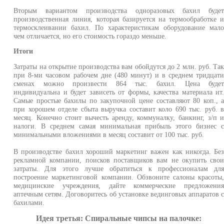
Вторым вариантом производства одноразовых бахил буде
производственная линия, которая базируется на термообработке 
термосклеивании бахил. По характеристикам оборудование мал
чем отличается, но его стоимость гораздо меньше.
Итоги
Затраты на открытие производства вам обойдутся до 2 млн. руб. Та
при 8-ми часовом рабочем дне (480 минут) и в среднем тридцат
сменах можно произвести 864 тыс. бахил. Цена буде
индивидуальна и будет зависеть от формы, качества материала ит
Самые простые бахилы по закупочной цене составляют 80 коп., 
при хорошем отделе сбыта выручка составит коло 690 тыс. руб. 
месяц. Конечно стоит вычесть аренду, коммуналку, банкинг, з/п 
налоги. В среднем самая минимальная прибыль этого бизнес 
минимальными вложениями в месяц составит от 100 тыс. руб.
В производстве бахил хороший маркетинг важен как никогда. Бе
рекламной компании, поисков поставщиков вам не окупить сво
затраты. Для этого лучше обратиться к профессионалам дл
построение маркетинговой компании. Обзвоните салоны красоты
медицинские учреждения, дайте коммерческие предложени
аптечным сетям. Договоритесь об установке вединговых аппаратов 
бахилами.
Идея третья: Спиральные чипсы на палочке: