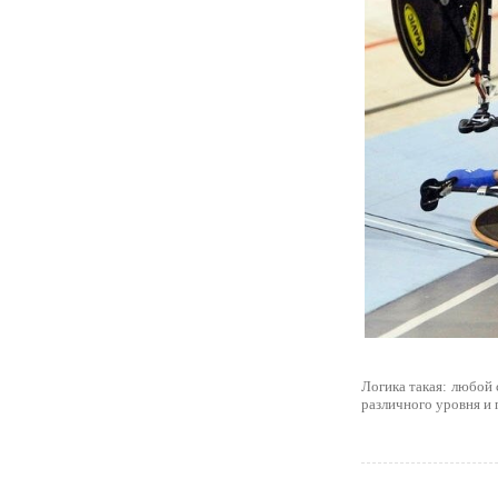
Логика такая: любой
различного уровня и 