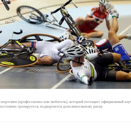
 спортсмен (профессионал или любитель), который посещает официальный клуб
постоянно тренируется, подвергается дополнительному риску.