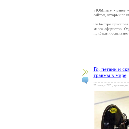
«IQMiner»
- ранее «
сайтом, который появ
Он быстро приобрел 
масса аферистов. О
прибыль и осваивают 
Го, петанк и с
травмы в мире
21 января 2023, просмотров: