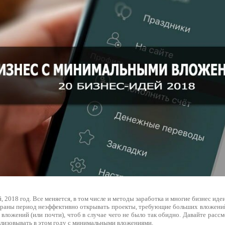
, 2018 год. Все меняется, в том числе и методы заработка и многие бизнес иде
траны период неэффективно открывать проекты, требующие больших вложений
 вложений (или почти), чтоб в случае чего не было так обидно. Давайте рас
ализовывать в этом году с минимальными вложениями.