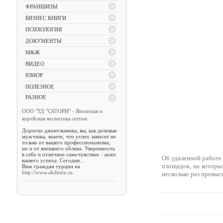
ФРАНШИЗЫ
БИЗНЕС КНИГИ
ПСИХОЛОГИЯ
ДОКУМЕНТЫ
М&Ж
ВИДЕО
ЮМОР
ПОЛЕЗНОЕ
РАЗНОЕ
ООО "ТД "САТОРИ" - Японская и
корейская косметика оптом
Дорогие джентльмены, вы, как деловые
мужчины, знаете, что успех зависит не
только от вашего профессионализма,
но и от внешнего облика. Уверенность
в себе и отличное самочувствие - залог
Об удаленной работе 
вашего успеха. Сегодня…
площадок, на которы
Внж граждан турции на
http://www.akdeniz.ru
.
несколько раз превыс