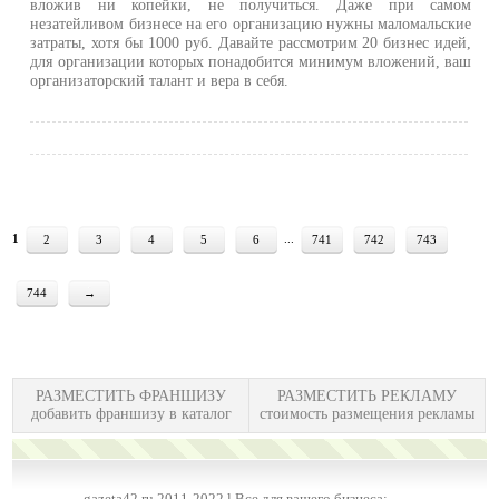
вложив ни копейки, не получиться. Даже при самом
незатейливом бизнесе на его организацию нужны маломальские
затраты, хотя бы 1000 руб. Давайте рассмотрим 20 бизнес идей,
для организации которых понадобится минимум вложений, ваш
организаторский талант и вера в себя.
1
...
2
3
4
5
6
741
742
743
744
→
РАЗМЕСТИТЬ ФРАНШИЗУ
РАЗМЕСТИТЬ РЕКЛАМУ
добавить франшизу в каталог
стоимость размещения рекламы
gazeta42.ru 2011-2022 l Все для вашего бизнеса: