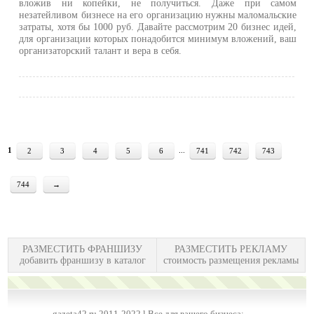
вложив ни копейки, не получиться. Даже при самом
незатейливом бизнесе на его организацию нужны маломальские
затраты, хотя бы 1000 руб. Давайте рассмотрим 20 бизнес идей,
для организации которых понадобится минимум вложений, ваш
организаторский талант и вера в себя.
1
...
2
3
4
5
6
741
742
743
744
→
РАЗМЕСТИТЬ ФРАНШИЗУ
РАЗМЕСТИТЬ РЕКЛАМУ
добавить франшизу в каталог
стоимость размещения рекламы
gazeta42.ru 2011-2022 l Все для вашего бизнеса: