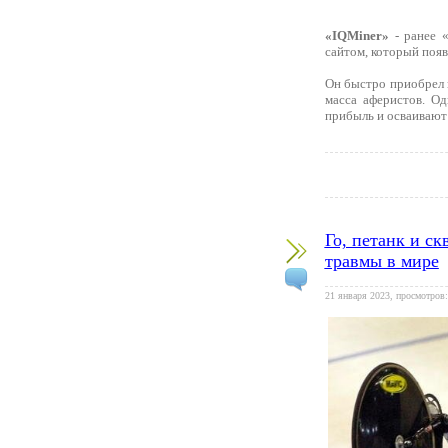
«IQMiner»
- ранее «
сайтом, который появ
Он быстро приобрел 
масса аферистов. О
прибыль и осваивают 
Го, петанк и с
травмы в мире
21 января 2023, просмотров: