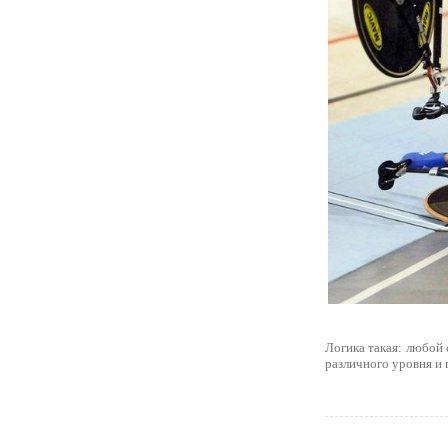
Логика такая: любой
различного уровня и 