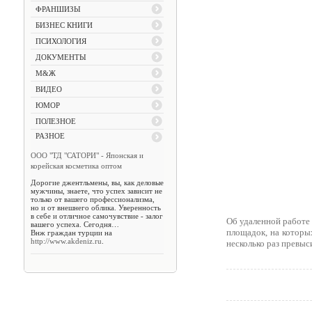
ФРАНШИЗЫ
БИЗНЕС КНИГИ
ПСИХОЛОГИЯ
ДОКУМЕНТЫ
М&Ж
ВИДЕО
ЮМОР
ПОЛЕЗНОЕ
РАЗНОЕ
ООО "ТД "САТОРИ" - Японская и
корейская косметика оптом
Дорогие джентльмены, вы, как деловые
мужчины, знаете, что успех зависит не
только от вашего профессионализма,
но и от внешнего облика. Уверенность
в себе и отличное самочувствие - залог
Об удаленной работе 
вашего успеха. Сегодня…
площадок, на которы
Внж граждан турции на
http://www.akdeniz.ru
.
несколько раз превыс