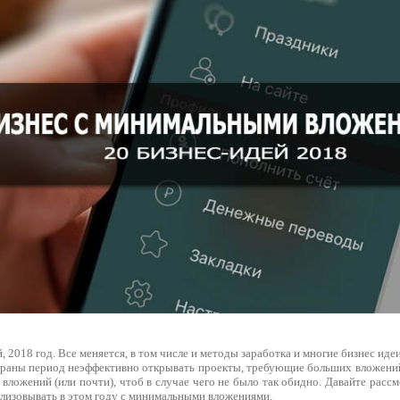
, 2018 год. Все меняется, в том числе и методы заработка и многие бизнес иде
траны период неэффективно открывать проекты, требующие больших вложений
 вложений (или почти), чтоб в случае чего не было так обидно. Давайте рас
ализовывать в этом году с минимальными вложениями.