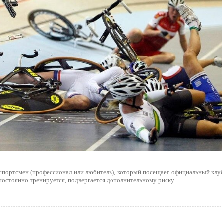
 спортсмен (профессионал или любитель), который посещает официальный клуб
постоянно тренируется, подвергается дополнительному риску.