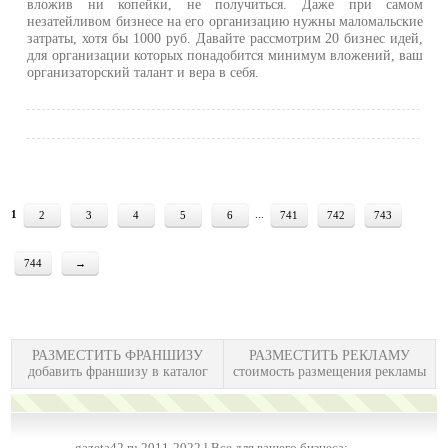
вложив ни копейки, не получиться. Даже при самом
незатейливом бизнесе на его организацию нужны маломальские
затраты, хотя бы 1000 руб. Давайте рассмотрим 20 бизнес идей,
для организации которых понадобится минимум вложений, ваш
организаторский талант и вера в себя.
1
...
2
3
4
5
6
741
742
743
744
→
РАЗМЕСТИТЬ ФРАНШИЗУ
РАЗМЕСТИТЬ РЕКЛАМУ
добавить франшизу в каталог
стоимость размещения рекламы
gazeta42.ru 2011-2022 l Все для вашего бизнеса: