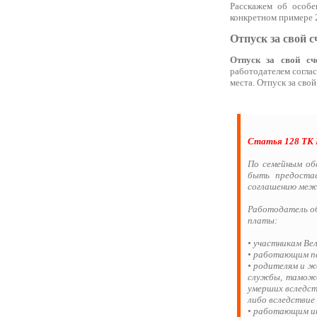
Расскажем об особе
конкретном примере 
Отпуск за свой с
Отпуск за свой сч
работодателем соглас
места. Отпуск за сво
Статья 128 ТК 
По семейным об
быть предостав
соглашению меж
Работодатель об
платы:
• участникам Вел
• работающим пен
• родителям и ж
службы, таможен
умерших вследст
либо вследствие 
• работающим инв