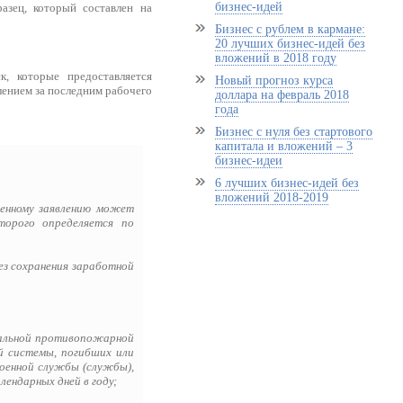
бизнес-идей
азец, который составлен на
Бизнес с рублем в кармане:
20 лучших бизнес-идей без
вложений в 2018 году
, которые предоставляется
Новый прогноз курса
лением за последним рабочего
доллара на февраль 2018
года
Бизнес с нуля без стартового
капитала и вложений – 3
бизнес-идеи
6 лучших бизнес-идей без
вложений 2018-2019
менному заявлению может
торого определяется по
ез сохранения заработной
еральной противопожарной
й системы, погибших или
военной службы (службы),
лендарных дней в году;