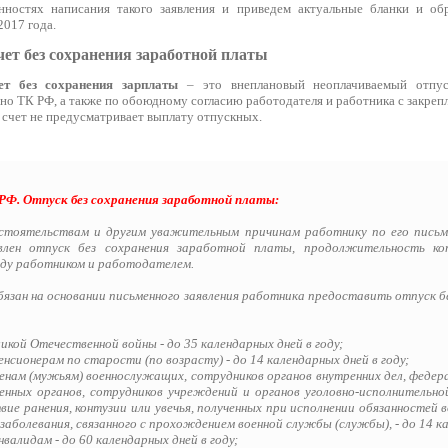
нностях написания такого заявления и приведем актуальные бланки и обр
2017 года.
чет без сохранения заработной платы
ет без сохранения зарплаты
– это внеплановый неоплачиваемый отпуск
но ТК РФ, а также по обоюдному согласию работодателя и работника с закреп
й счет не предусматривает выплату отпускных.
РФ. Отпуск без сохранения заработной платы:
стоятельствам и другим уважительным причинам работнику по его пись
лен отпуск без сохранения заработной платы, продолжительность ко
ду работником и работодателем.
язан на основании письменного заявления работника предоставить отпуск б
икой Отечественной войны - до 35 календарных дней в году;
сионерам по старости (по возрасту) - до 14 календарных дней в году;
енам (мужьям) военнослужащих, сотрудников органов внутренних дел, фед
ных органов, сотрудников учреждений и органов уголовно-исполнительно
вие ранения, контузии или увечья, полученных при исполнении обязанностей 
заболевания, связанного с прохождением военной службы (службы), - до 14 ка
алидам - до 60 календарных дней в году;