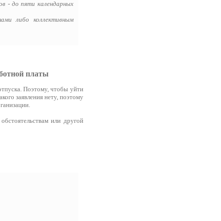
ов - до пяти календарных
нами либо коллективным
аботной платы
отпуска. Поэтому, чтобы уйти
кого заявления нету, поэтому
ганизации.
 обстоятельствам или другой