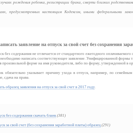
случаях рождения ребенка, регистрации брака, смерти близких родственник
чаях, предусмотренных настоящим Кодексом, иными федеральными зако
писать заявление на отпуск за свой счет без сохранения зар
ск без содержания не отличается от стандартного ежегодного оплачиваемого 
т, необходимо написать соответствующее заявление. Унифицированной формы та
в произвольной форме на имя руководителя, либо по форму, утвержденной в ор
ик обязательно указывает причину ухода в отпуск, например, по семейным
, сдача на права.
ать образец заявления на отпуск за свой счет в 2017 году
.
уск без содержания скачать бланк
(381)
уск за свой счет (без сохранения заработной платы) образец
(291)