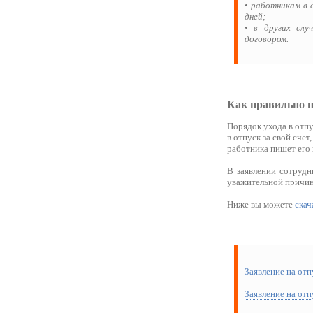
• работникам в 
дней;
• в других слу
договором.
Как правильно на
Порядок ухода в отпу
в отпуск за свой сче
работника пишет его 
В заявлении сотрудн
уважительной причине
Ниже вы можете
скач
Заявление на отп
Заявление на отп