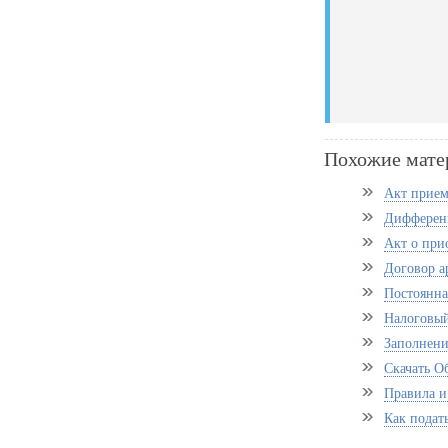
Похожие мате
Акт прием
Дифференц
Акт о при
Договор а
Постоянна
Налоговый
Заполнени
Скачать О
Правила и
Как подать