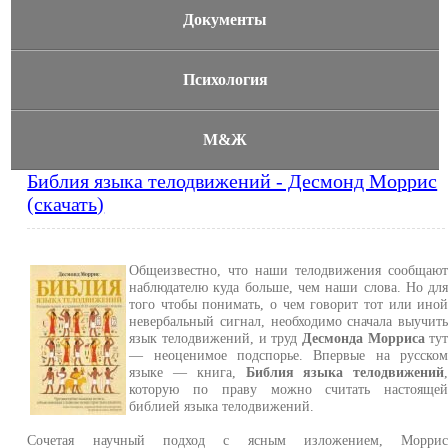
Документы
Психология
М&Ж
Библия языка телодвижений - Десмонд Моррис
(скачать)
Общеизвестно, что наши телодвижения сообщаю
наблюдателю куда больше, чем наши слова. Но дл
того чтобы понимать, о чем говорит тот или ино
невербальный сигнал, необходимо сначала выучит
язык телодвижений, и труд
Десмонда Морриса
ту
— неоценимое подспорье. Впервые на русско
языке — книга,
Библия языка телодвижений
которую по праву можно считать настояще
библией языка телодвижений.
Сочетая научный подход с ясным изложением, Морри