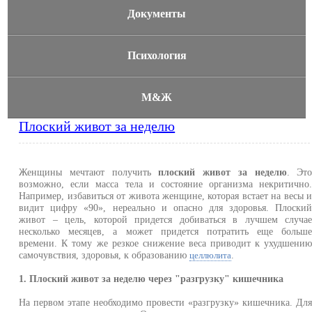
Документы
Психология
М&Ж
Плоский живот за неделю
Женщины мечтают получить
плоский живот за неделю
. Эт
возможно, если масса тела и состояние организма некритично
Например, избавиться от живота женщине, которая встает на весы 
видит цифру «90», нереально и опасно для здоровья. Плоски
живот – цель, которой придется добиваться в лучшем случа
несколько месяцев, а может придется потратить еще больш
времени. К тому же резкое снижение веса приводит к ухудшени
самочувствия, здоровья, к образованию
.
целлюлита
1. Плоский живот за неделю через "разгрузку" кишечника
На первом этапе необходимо провести «разгрузку» кишечника. Дл