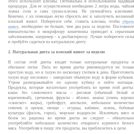
этого используют клизмы. Оптимальна в использовании щадяща
процедура. Для ее осуществления необходимо 2 литра воды, чайна
ложка соли и сама груша-клизма. Не увлекайтесь клизмами
Конечно, с их помощью легко сбросить вес и заполучить желанны
плоский живот. Поберегите себя: ставить клизмы, чтобы
убрат
, необходимо не больше, чем два раза за неделю. Постоянно
живот
вмешательство в микрофлору кишечника приводит к серьезны
заболеваниям, например – к дисбактериозу. Лучше поберегите сил
и пробуйте садиться на натуральную диету.
2. Натуральная диета за плоский живот за неделю
В состав этой диеты входят только натуральные продукты 
обильное питье. Пить во время диеты рекомендуется не тольк
простую воду, но и талую по нескольку глотков в день. Приготовит
талую воду несложно – заморозьте обычную воду в форме кубиков
Утром размораживайте по одному кубику и пейте натощак
Продукты, которые желательно употреблять во время этой диеты
каши без сливочного масла – рисовая (обычный белый 
коричневый), гречневая; фрукты – яблоки, ананас (очень хорош
«сжигает» жиры), грейпфрут, апельсин, небольшое количеств
семечек и орехов; овощи – огурцы, кабачки; зелень, бобовы
культуры (фасоль, горох), морские водоросли. Исключать мясо 
белок из рациона во время диеты не следует – обязательн
употребляйте небольшое количество отварного куриного белог
мяса. Употребляя в пищу эти продукты, вы приблизитесь к цели.