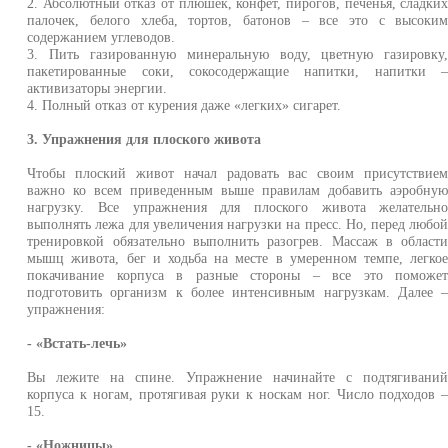
2. Абсолютный отказ от плюшек, конфет, пирогов, печенья, сладки
палочек, белого хлеба, тортов, батонов – все это с высоки
содержанием углеводов.
3. Пить газированную минеральную воду, цветную газировку
пакетированные соки, сокосодержащие напитки, напитки 
активизаторы энергии.
4. Полный отказ от курения даже «легких» сигарет.
3. Упражнения для плоского живота
Чтобы плоский живот начал радовать вас своим присутствие
важно ко всем приведенным выше правилам добавить аэробну
нагрузку. Все упражнения для плоского живота желательн
выполнять лежа для увеличения нагрузки на пресс. Но, перед любо
тренировкой обязательно выполнить разогрев. Массаж в област
мышц живота, бег и ходьба на месте в умеренном темпе, легко
покачивание корпуса в разные стороны – все это поможе
подготовить организм к более интенсивным нагрузкам. Далее 
упражнения:
- «Встать-лечь»
Вы лежите на спине. Упражнение начинайте с подтягивани
корпуса к ногам, протягивая руки к носкам ног. Число подходов 
15.
- «Ножницы»