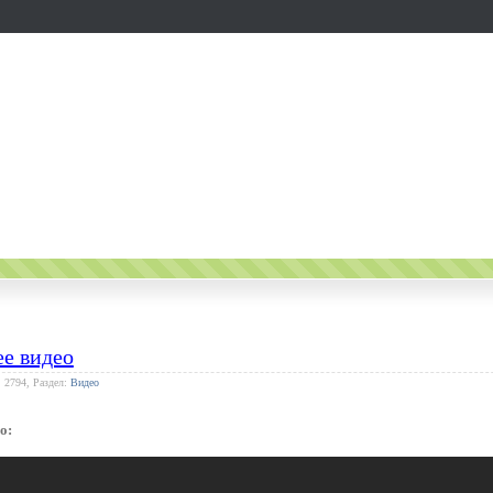
е видео
: 2794, Раздел:
Видео
о: