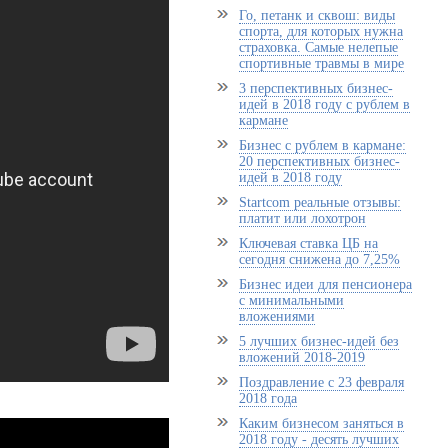
Го, петанк и сквош: виды
спорта, для которых нужна
страховка. Самые нелепые
спортивные травмы в мире
3 перспективных бизнес-
идей в 2018 году с рублем в
кармане
Бизнес с рублем в кармане:
20 перспективных бизнес-
идей в 2018 году
Startcom реальные отзывы:
платит или лохотрон
Ключевая ставка ЦБ на
сегодня снижена до 7,25%
Бизнес идеи для пенсионера
с минимальными
вложениями
5 лучших бизнес-идей без
вложений 2018-2019
Поздравление с 23 февраля
2018 года
Каким бизнесом заняться в
2018 году - десять лучших