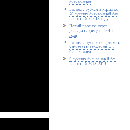
бизнес-идей
Бизнес с рублем в кармане:
20 лучших бизнес-идей без
вложений в 2018 году
Новый прогноз курса
доллара на февраль 2018
года
Бизнес с нуля без стартового
капитала и вложений – 3
бизнес-идеи
6 лучших бизнес-идей без
вложений 2018-2019