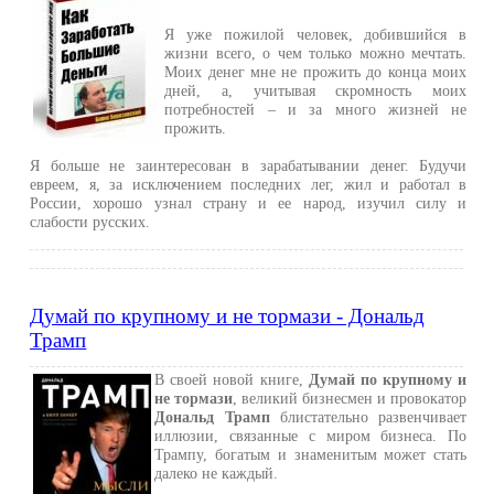
Я уже пожилой человек, добившийся в
жизни всего, о чем только можно мечтать.
Моих денег мне не прожить до конца моих
дней, а, учитывая скромность моих
потребностей – и за много жизней не
прожить.
Я больше не заинтересован в зарабатывании денег. Будучи
евреем, я, за исключением последних лег, жил и работал в
России, хорошо узнал страну и ее народ, изучил силу и
слабости русских.
Думай по крупному и не тормази - Дональд
Трамп
В своей новой книге,
Думай по крупному и
не тормази
, великий бизнесмен и провокатор
Дональд Трамп
блистательно развенчивает
иллюзии, связанные с миром бизнеса. По
Трампу, богатым и знаменитым может стать
далеко не каждый.