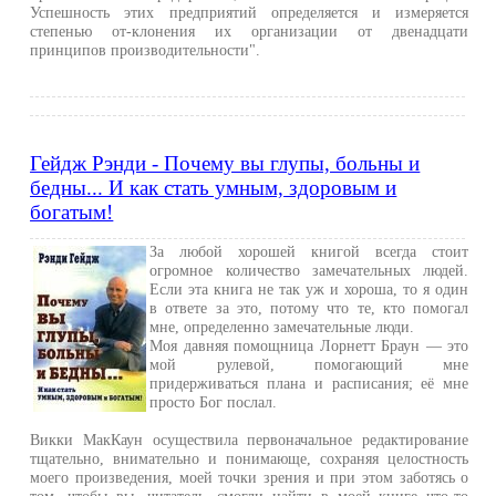
Успешность этих предприятий определяется и измеряется
степенью от-клонения их организации от двенадцати
принципов производительности".
Гейдж Рэнди - Почему вы глупы, больны и
бедны... И как стать умным, здоровым и
богатым!
За любой хорошей книгой всегда стоит
огромное количество замечательных людей.
Если эта книга не так уж и хороша, то я один
в ответе за это, потому что те, кто помогал
мне, определенно замечательные люди.
Моя давняя помощница Лорнетт Браун — это
мой рулевой, помогающий мне
придерживаться плана и расписания; её мне
просто Бог послал.
Викки МакКаун осуществила первоначальное редактирование
тщательно, внимательно и понимающе, сохраняя целостность
моего произведения, моей точки зрения и при этом заботясь о