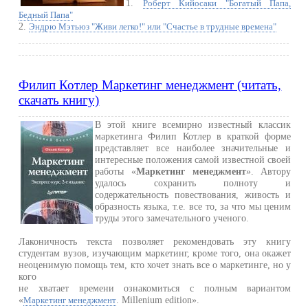
1.
Роберт Кийосаки "Богатый Папа,
Бедный Папа"
2.
Эндрю Мэтьюз "Живи легко!" или "Счастье в трудные времена"
Филип Котлер Маркетинг менеджмент (читать,
скачать книгу)
В этой книге всемирно известный классик
маркетинга Филип Котлер в краткой форме
представляет все наиболее значительные и
интересные положения самой известной своей
работы «
Маркетинг менеджмент
». Автору
удалось сохранить полноту и
содержательность повествования, живость и
образность языка, т.е. все то, за что мы ценим
труды этого замечательного ученого.
Лаконичность текста позволяет рекомендовать эту книгу
студентам вузов, изучающим маркетинг, кроме того, она окажет
неоценимую помощь тем, кто хочет знать все о маркетинге, но у
кого
не хватает времени ознакомиться с полным вариантом
«
. Millenium edition».
Маркетинг менеджмент