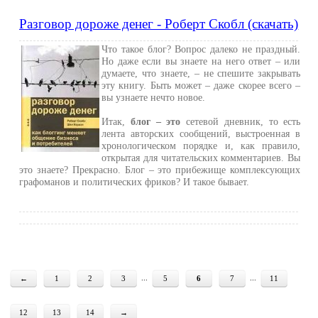
Разговор дороже денег - Роберт Скобл (скачать)
Что такое блог? Вопрос далеко не праздный.
Но даже если вы знаете на него ответ – или
думаете, что знаете, – не спешите закрывать
эту книгу. Быть может – даже скорее всего –
вы узнаете нечто новое.
Итак,
блог – это
сетевой дневник, то есть
лента авторских сообщений, выстроенная в
хронологическом порядке и, как правило,
открытая для читательских комментариев. Вы
это знаете? Прекрасно. Блог – это прибежище комплексующих
графоманов и политических фриков? И такое бывает.
...
...
←
1
2
3
5
6
7
11
12
13
14
→