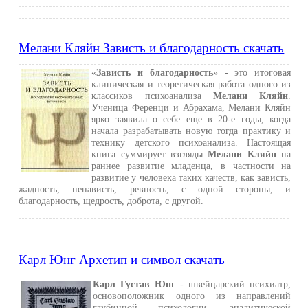
Мелани Кляйн Зависть и благодарность скачать
«
Зависть и благодарность
» - это итоговая
клиническая и теоретическая работа одного из
классиков психоанализа
Мелани Кляйн
.
Ученица Ференци и Абрахама, Мелани Кляйн
ярко заявила о себе еще в 20-е годы, когда
начала разрабатывать новую тогда практику и
технику детского психоанализа. Настоящая
книга суммирует взгляды
Мелани Кляйн
на
раннее развитие младенца, в частности на
развитие у человека таких качеств, как зависть,
жадность, ненависть, ревность, с одной стороны, и
благодарность, щедрость, доброта, с другой.
Карл Юнг Архетип и символ скачать
Карл Густав Юнг
- швейцарский психиатр,
основоположник одного из направлений
глубинной психологии, аналитической