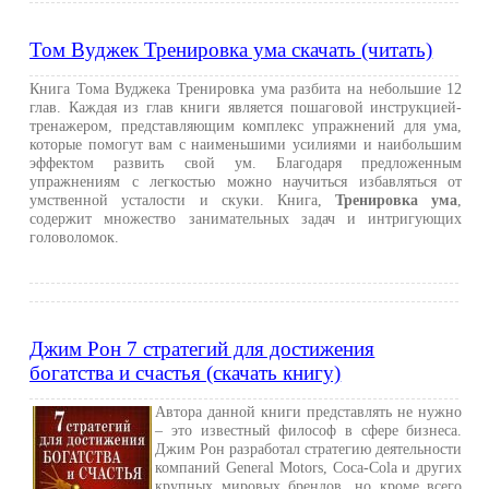
Том Вуджек Тренировка ума скачать (читать)
Книга Тома Вуджека Тренировка ума разбита на небольшие 12
глав. Каждая из глав книги является пошаговой инструкцией-
тренажером, представляющим комплекс упражнений для ума,
которые помогут вам с наименьшими усилиями и наибольшим
эффектом развить свой ум. Благодаря предложенным
упражнениям с легкостью можно научиться избавляться от
умственной усталости и скуки. Книга,
Тренировка ума
,
содержит множество занимательных задач и интригующих
головоломок.
Джим Рон 7 стратегий для достижения
богатства и счастья (скачать книгу)
Автора данной книги представлять не нужно
– это известный философ в сфере бизнеса.
Джим Рон разработал стратегию деятельности
компаний General Motors, Coca-Cola и других
крупных мировых брендов, но кроме всего