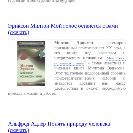
стратегии и конкуренции за будущее.
Эриксон Милтон Мой голос останется с вами
(скачать)
Милтон Эриксон
- всемирно
признанный психотерапевт XX века, а
его книга под красивым и
интригующим названием "
Мой голос
" - самая известная и
останется с вами
читаемая книга Милтона Эриксона.
Этот тщательно подобранный сборник
психотерапевтических историй и
анекдотов доставит вам массу
удовольствия и окажет необходимую
помощь в жизни и работе.
Альфред Адлер Понять природу человека
(скачать)