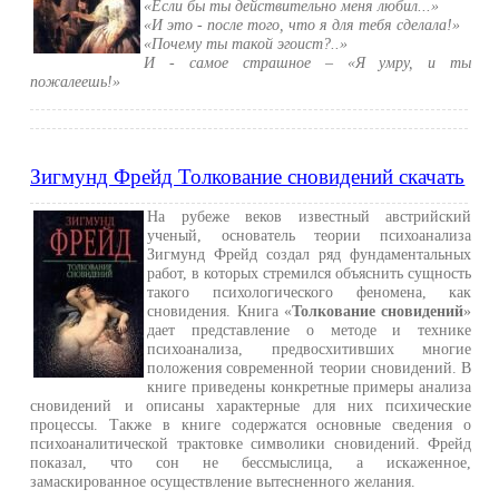
«Если бы ты действительно меня любил...»
«И это - после того, что я для тебя сделала!»
«Почему ты такой эгоист?..»
И - самое страшное – «Я умру, и ты
пожалеешь!»
Зигмунд Фрейд Толкование сновидений скачать
На рубеже веков известный австрийский
ученый, основатель теории психоанализа
Зигмунд Фрейд создал ряд фундаментальных
работ, в которых стремился объяснить сущность
такого психологического феномена, как
сновидения. Книга «
Толкование сновидений
»
дает представление о методе и технике
психоанализа, предвосхитивших многие
положения современной теории сновидений. В
книге приведены конкретные примеры анализа
сновидений и описаны характерные для них психические
процессы. Также в книге содержатся основные сведения о
психоаналитической трактовке символики сновидений. Фрейд
показал, что сон не бессмыслица, а искаженное,
замаскированное осуществление вытесненного желания.