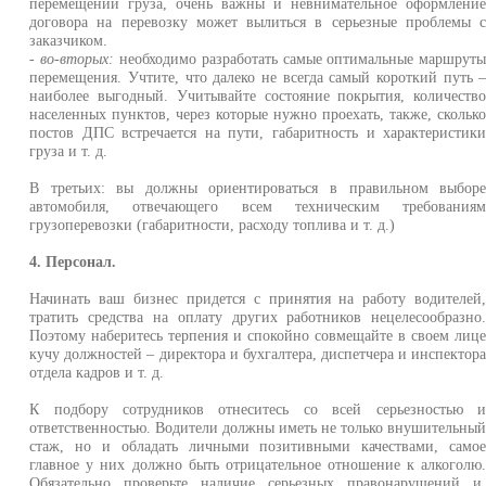
перемещении груза, очень важны и невнимательное оформлени
договора на перевозку может вылиться в серьезные проблемы 
заказчиком.
- во-вторых:
необходимо разработать самые оптимальные маршрут
перемещения. Учтите, что далеко не всегда самый короткий путь 
наиболее выгодный. Учитывайте состояние покрытия, количеств
населенных пунктов, через которые нужно проехать, также, скольк
постов ДПС встречается на пути, габаритность и характеристик
груза и т. д.
В третьих: вы должны ориентироваться в правильном выбор
автомобиля, отвечающего всем техническим требования
грузоперевозки (габаритности, расходу топлива и т. д.)
4. Персонал.
Начинать ваш бизнес придется с принятия на работу водителей
тратить средства на оплату других работников нецелесообразно
Поэтому наберитесь терпения и спокойно совмещайте в своем лиц
кучу должностей – директора и бухгалтера, диспетчера и инспектор
отдела кадров и т. д.
К подбору сотрудников отнеситесь со всей серьезностью 
ответственностью. Водители должны иметь не только внушительны
стаж, но и обладать личными позитивными качествами, само
главное у них должно быть отрицательное отношение к алкоголю
Обязательно проверьте наличие серьезных правонарушений и