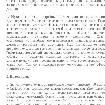
С чего начать предпринимателю, выбравшему данное направление 
бизнесе? Ответ прост. Нужно выполнить несколько обязательны
условий.
1. Нужно составить подробный бизнес-план по организаци
грузоперевозки.
Это основное условие начала любого бизнеса. Есл
вы экономист и имеете хотя бы какое-то понятие о грузоперевозка
в целом, то вы сможете с этой задачей справиться без посторонне
помощи. Но, если данными свойствами вы не обладаете, придетс
воспользоваться услугами знакомого специалиста. Сраз
оговоримся, что подобные услуги не дешевые, но их расчеты ценн
качеством разработанного документа. Ведь бизнес-планом ва
придется пользоваться все время при организации грузоперевозок
Грамотный подробный бизнес-план
состоит не только из схем
работы, но и содержит различные программы по маркетингу
которые помогут вам продвигать вашу службу грузоперевозок н
рынке услуг. Так как в последнее время конкуренция в этой сфер
слишком велика.
2. Инвестиции.
В бизнес нужно вложить значительную сумму, примерно 400 тыся
рублей. Если вы располагаете такими средствами, считайте полдел
сделано. Если же вы хотите воспользоваться кредитование
финансовых учреждений, будьте готовы предоставить ваш бизнес
план. И перспективность вашего бизнес-плана должна быт
очевидной, содержательной и отражающей правдивое положени