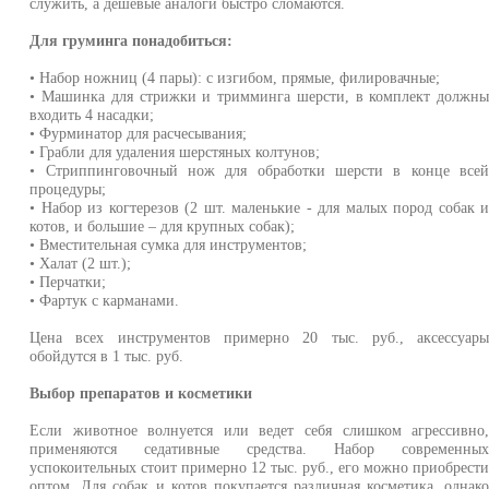
служить, а дешевые аналоги быстро сломаются.
Для груминга понадобиться:
• Набор ножниц (4 пары): с изгибом, прямые, филировачные;
• Машинка для стрижки и тримминга шерсти, в комплект должн
входить 4 насадки;
• Фурминатор для расчесывания;
• Грабли для удаления шерстяных колтунов;
• Стриппинговочный нож для обработки шерсти в конце все
процедуры;
• Набор из когтерезов (2 шт. маленькие - для малых пород собак 
котов, и большие – для крупных собак);
• Вместительная сумка для инструментов;
• Халат (2 шт.);
• Перчатки;
• Фартук с карманами.
Цена всех инструментов примерно 20 тыс. руб., аксессуар
обойдутся в 1 тыс. руб.
Выбор препаратов и косметики
Если животное волнуется или ведет себя слишком агрессивно
применяются седативные средства. Набор современны
успокоительных стоит примерно 12 тыс. руб., его можно приобрест
оптом. Для собак и котов покупается различная косметика, однак