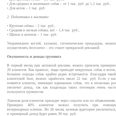
• Для средних и маленьких собак – от 1 тыс. руб. до 1,2 тыс. руб.,
• Для котов – 1 тыс. руб.
2. Подготовка к выставке:
• Крупная собака – 2 тыс. руб.,
• Средняя и мелкая собака, кот – 1,4 тыс. руб.,
• Щенок и котенок – 1 тыс. руб.
Укорачивание когтей, купание, гигиенические процедуры, можн
осуществлять бесплатно – это станет прекрасной рекламой.
Окупаемость и доходы груминга
В первый месяц при активной рекламе, можно привлечь примерн
20 клиентов. Как правило, люди приводят некрупных собак и котов
большие породы собак крайне редко встречаются. Благодаря тако
клиентской базе, можно заработать около 22 тыс. руб. Если у ва
появятся клиенты, имеющие карманных собак, это в несколько ра
увеличит доход, так как владельцы таких питомцев очень част
пользуются грумингом.
Львиная доля клиентов приходят через соцсети или по объявлениям
Примерно 40% клиентов можно получить при помощ
ветеринарных клиник. Во 2й месяц целевая аудитория увеличиться
и примерный доход будет равен 30 тыс. руб.