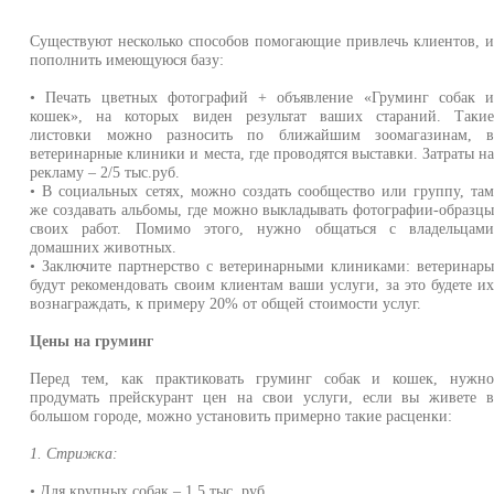
Существуют несколько способов помогающие привлечь клиентов, 
пополнить имеющуюся базу:
• Печать цветных фотографий + объявление «Груминг собак 
кошек», на которых виден результат ваших стараний. Таки
листовки можно разносить по ближайшим зоомагазинам, 
ветеринарные клиники и места, где проводятся выставки. Затраты н
рекламу – 2/5 тыс.руб.
• В социальных сетях, можно создать сообщество или группу, та
же создавать альбомы, где можно выкладывать фотографии-образц
своих работ. Помимо этого, нужно общаться с владельцам
домашних животных.
• Заключите партнерство с ветеринарными клиниками: ветеринар
будут рекомендовать своим клиентам ваши услуги, за это будете и
вознаграждать, к примеру 20% от общей стоимости услуг.
Цены на груминг
Перед тем, как практиковать груминг собак и кошек, нужн
продумать прейскурант цен на свои услуги, если вы живете 
большом городе, можно установить примерно такие расценки:
1. Стрижка:
• Для крупных собак – 1,5 тыс. руб.,