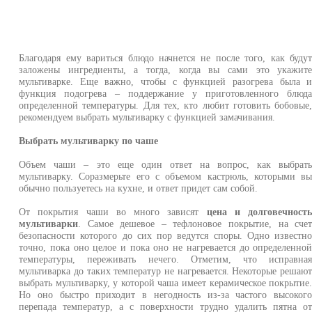
Благодаря ему вариться блюдо начнется не после того, как буду
заложены ингредиенты, а тогда, когда вы сами это укажит
мультиварке. Еще важно, чтобы с функцией разогрева была 
функция подогрева – поддержание у приготовленного блюд
определенной температуры. Для тех, кто любит готовить бобовые
рекомендуем выбрать мультиварку с функцией замачивания.
Выбрать мультиварку по чаше
Объем чаши – это еще один ответ на вопрос, как выбрат
мультиварку. Соразмерьте его с объемом кастрюль, которыми в
обычно пользуетесь на кухне, и ответ придет сам собой.
От покрытия чаши во много зависят
цена и долговечност
мультиварки
. Самое дешевое – тефлоновое покрытие, на сче
безопасности которого до сих пор ведутся споры. Одно известн
точно, пока оно целое и пока оно не нагревается до определенно
температуры, переживать нечего. Отметим, что исправна
мультиварка до таких температур не нагревается. Некоторые решаю
выбрать мультиварку, у которой чаша имеет керамическое покрытие
Но оно быстро приходит в негодность из-за частого высоког
перепада температур, а с поверхности трудно удалить пятна о