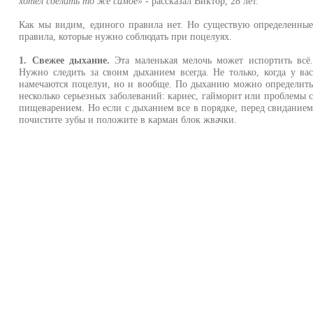
хотел сделать то же самое»
- рассказал Виктор, 28 лет.
Как мы видим, единого правила нет. Но существую определенны
правила, которые нужно соблюдать при поцелуях.
1. Свежее дыхание.
Эта маленькая мелочь может испортить всё
Нужно следить за своим дыханием всегда. Не только, когда у ва
намечаются поцелуи, но и вообще. По дыханию можно определит
несколько серьезных заболеваний: кариес, гайморит или проблемы 
пищеварением. Но если с дыханием все в порядке, перед свидание
почистите зубы и положите в карман блок жвачки.