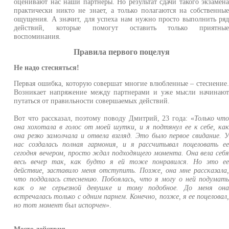
оценивают нас наши партнеры. Но результат сдачи такого экзамен
практически никто не знает, а только полагаются на собственны
ощущения. А значит, для успеха нам нужно просто выполнить ря
действий, которые помогут оставить только приятны
воспоминания.
Правила первого поцелуя
Не надо стесняться!
Первая ошибка, которую совершат многие влюбленные – стеснение
Возникает напряжение между партнерами и уже мысли начинаю
путаться от правильности совершаемых действий.
Вот что рассказал, поэтому поводу Дмитрий, 23 года: «
Только чт
она хохотала в голос от моей шутки, и я подтянул ее к себе, ка
она резко замолчала и отвела взгляд. Это было первое свидание. 
нас создалась полная гармония, и я рассчитывал поцеловать е
сегодня вечером, просто ждал подходящего момента. Она вела себ
весь вечер так, как будто я ей тоже понравился. Но это е
действие, заставило меня отступить. Позже, она мне рассказала
что поддалась стеснению. Побоялась, что я могу о ней подумат
как о не серьезной девушке и тому подобное. До меня он
встречалась только с одним парнем. Конечно, позже, я ее поцеловал
но тот момент был испорчен
».