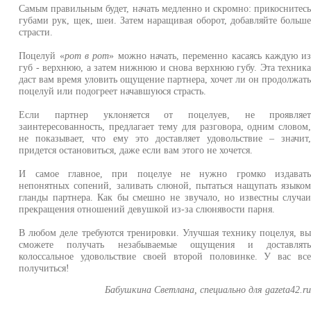
Самым правильным будет, начать медленно и скромно: прикоснитес
губами рук, щек, шеи. Затем наращивая оборот, добавляйте больш
страсти.
Поцелуй «
рот в рот
» можно начать, переменно касаясь каждую и
губ - верхнюю, а затем нижнюю и снова верхнюю губу. Эта техник
даст вам время уловить ощущение партнера, хочет ли он продолжат
поцелуй или подогреет начавшуюся страсть.
Если партнер уклоняется от поцелуев, не проявляе
заинтересованность, предлагает тему для разговора, одним словом
не показывает, что ему это доставляет удовольствие – значит
придется остановиться, даже если вам этого не хочется.
И самое главное, при поцелуе не нужно громко издават
непонятных сопений, заливать слюной, пытаться нащупать языко
гланды партнера. Как бы смешно не звучало, но известны случа
прекращения отношений девушкой из-за слюнявости парня.
В любом деле требуются тренировки. Улучшая технику поцелуя, в
сможете получать незабываемые ощущения и доставлят
колоссальное удовольствие своей второй половинке. У вас вс
получиться!
Бабушкина Светлана, специально для gazeta42.r