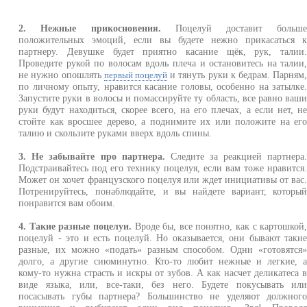
2. Нежные прикосновения.
Поцелуй доставит больш
положительных эмоций, если вы будете нежно прикасаться 
партнеру. Девушке будет приятно касание щёк, рук, талии
Проведите рукой по волосам вдоль плеча и остановитесь на талии
не нужно опошлять
и тянуть руки к бедрам. Парням
первый поцелуй
по личному опыту, нравится касание головы, особенно на затылке
Запустите руки в волосы и помассируйте ту область, все равно ваш
руки будут находиться, скорее всего, на его плечах, а если нет, н
стойте как вросшее дерево, а поднимите их или положите на ег
талию и скользите руками вверх вдоль спины.
3. Не забывайте про партнера.
Следите за реакцией партнера
Подстраивайтесь под его технику поцелуя, если вам тоже нравится
Может он хочет французского поцелуя или ждет инициативы от вас
Потренируйтесь, понаблюдайте, и вы найдете вариант, которы
понравится вам обоим.
4. Такие разные поцелуи.
Вроде бы, все понятно, как с картошкой
поцелуй - это и есть поцелуй. Но оказывается, они бывают таки
разные, их можно «подать» разным способом. Одни «готовятся
долго, а другие сиюминутно. Кто-то любит нежные и легкие, 
кому-то нужна страсть и искры от зубов. А как насчет деликатеса 
виде языка, или, все-таки, без него. Будете покусывать ил
посасывать губы партнера? Большинство не уделяют должног