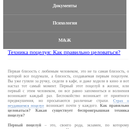
Документы
Психология
М&Ж
Техника поцелуя: Как правильно целоваться?
Первая близость с любимым человеком, это не та самая близость, 
которой все подумали, а близость, создаваемая первым поцелуем
Вы уже гуляли за ручку, сидели в кафе, и даже ходили в кино и во
настал тот самый момент. Первый этот поцелуй в жизни, ил
первый с этим человеком, он все равно запомниться и волнени
возникают каждый раз. Беспокойство возникает от приятног
предвкушения, но просыпаются различные страхи.
Страх 
возникает почти у каждого.
Как правильн
неудавшемся поцелуе
целоваться? Какая существует беспроигрышная техник
поцелуя?
Первый поцелуй
– это, своего рода, экзамен, по котором