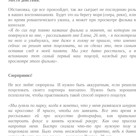
Место действия.
Обстановка, где все произойдет, так же сыграет не последнюю рол
в ваших воспоминаниях. Будет это на берегу моря (озера, реки), ил
во время романтического ужина, а может при просмотре фильма 
кинозале.
«Я до сих пор помню название фильма и момент, на котором о
повернулся ко мне, - рассказывает мне Елена, 26 лет, - я посмотрел
на него и улыбнулась, мне даже в голову не пришло, что именн
сейчас он решит меня поцеловать, но он сделал это, тем самы
оставив след в моей памяти. Мы уже давно расстались, а 
вспоминаю тот самый первый наш поцелуй, каждый раз пр
просмотре этого фильма»
.
Сюрприииз!
Не все любят сюрпризы. И нужно быть аккуратным, если решил
поцеловать своего партнера внезапно. Нужно быть хороши
психологом, чтобы практиковать такой способ первого поцелуя.
«Мы гуляли по парку, когда я заметил, что у меня развязался шнуро
на кроссовке. Я присел, чтобы его завязать. Все это время 
рассказывал ей про искусство фотографии, как правильн
настроить фокус и занять нужный ракурс. Как она присел
напротив меня. Быстро сказала что-то про нужную позу 
поцеловала меня. Было очень неожиданно и приятно, ведь я давн