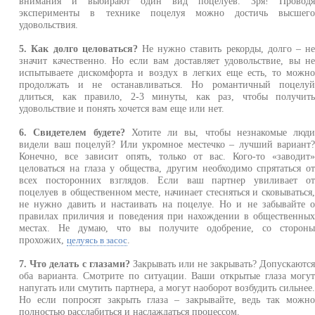
внимания и выбирают один вид поцелуев. Зря! Провод
эксперименты в технике поцелуя можно достичь высшег
удовольствия.
5. Как долго целоваться?
Не нужно ставить рекорды, долго – н
значит качественно. Но если вам доставляет удовольствие, вы н
испытываете дискомфорта и воздух в легких еще есть, то можн
продолжать и не останавливаться. Но романтичный поцелу
длиться, как правило, 2-3 минуты, как раз, чтобы получит
удовольствие и понять хочется вам еще или нет.
6. Свидетелем будете?
Хотите ли вы, чтобы незнакомые люд
видели ваш поцелуй? Или укромное местечко – лучший вариант
Конечно, все зависит опять, только от вас. Кого-то «заводит
целоваться на глаза у общества, другим необходимо спрятаться о
всех посторонних взглядов. Если ваш партнер увиливает о
поцелуев в общественном месте, начинает стесняться и сковываться
не нужно давить и настаивать на поцелуе. Но и не забывайте 
правилах приличия и поведения при нахождении в общественны
местах. Не думаю, что вы получите одобрение, со сторон
прохожих,
.
целуясь в засос
7. Что делать с глазами?
Закрывать или не закрывать? Допускаютс
оба варианта. Смотрите по ситуации. Ваши открытые глаза могу
напугать или смутить партнера, а могут наоборот возбудить сильнее
Но если попросят закрыть глаза – закрывайте, ведь так можн
полностью расслабиться и наслаждаться процессом.