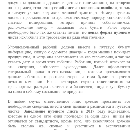
документа должно содержать сведения о типе машины, на котору
он оформлен, если это
путевой лист легкового автомобиля
, то та
и следует указать вид авто: легковой транспорт. Номера путевы
листков проставляются по хронологическому порядку, согласно то
системе номерования, которая принята собственником
расположение номер – заглавная часть бумаги. Ранее здес
необходимо было так же ставить печати, но
новая форма путевог
листа
исключила это требование из ряда обязательных.
Уполномоченный рабочий должен внести в путевую бумаг
информацию, снятую с одометра дважды – когда машина покидае
предприятие, и когда она возвращается на его территорию, а так ж
указать дату и время этих событий. Работник, который отвечает з
эти сведения, выбирается руководством. Далее оформляетс
специальный приказ о его назначении, в котором проставляютс
данные работника и росписи сторон, а сама бумага заверяетс
печатью компании. Но в некоторых случаях ответственным з
транспортные расходы является сам бизнесмен, тогда такую бумаг
на самого себя ему составлять не придется.
В любом случае ответственное лицо должно проставить вс
необходимые сведения, внести свои данные и расписаться в путево
листке.
Заполнение путевого листа в 2017 году
водителями
которые на одном авто ездят поочереди за один день, ничем н
отличается от стандартного, кроме того, что экземпляров должн
быть столько же, сколько и участников в эксплуатаци