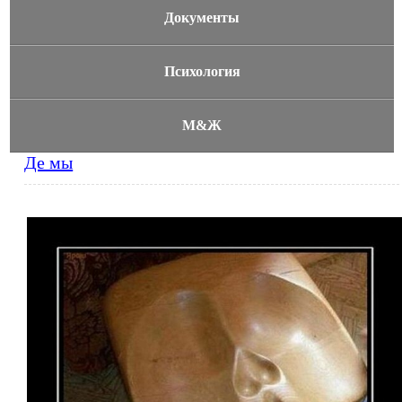
Документы
Психология
М&Ж
Де мы