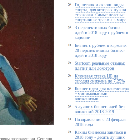
Го, петанк и сквош: виды
спорта, для которых нужна
страховка. Самые нелепые
спортивные травмы в мире
3 перспективных бизнес-
идей в 2018 году с рублем в
кармане
Бизнес с рублем в кармане:
20 перспективных бизнес-
идей в 2018 году
Startcom реальные отзывы:
платит или лохотрон
Ключевая ставка ЦБ на
сегодня снижена до 7,25%
Бизнес идеи для пенсионера
с минимальными
вложениями
5 лучших бизнес-идей без
вложений 2018-2019
Поздравление с 23 февраля
2018 года
Каким бизнесом заняться в
2018 году - десять лучших
сивом поздравлении. Сегодня,