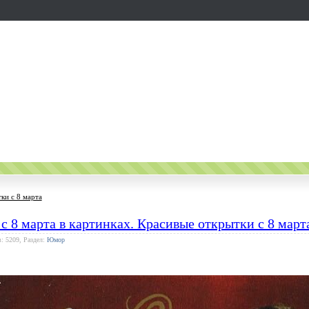
ки с 8 марта
с 8 марта в картинках. Красивые открытки с 8 март
: 5209, Раздел:
Юмор