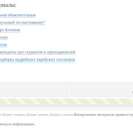
риалы:
ная объяснительная
 русалкой по-настоящему?
ро Ботинок
изни
нтов
некдоты про студентов и преподавателей
одборка мудрейших еврейских поговорок
и бизнес планы
,
бизнес книги
,
бизнес статьи
Копирование материала приветству
вленную информацию.