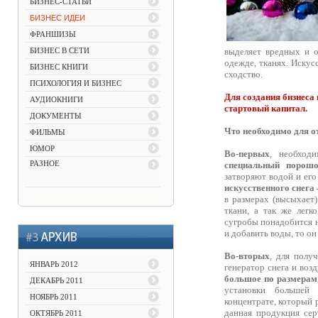
БИЗНЕС-СТАТЬИ
БИЗНЕС ИДЕИ
ФРАНШИЗЫ
БИЗНЕС В СЕТИ
выделяет вредных и о
одежде, тканях. Искус
БИЗНЕС КНИГИ
сходство.
ПСИХОЛОГИЯ И БИЗНЕС
Для создания бизнеса 
АУДИОКНИГИ
стартовый капитал.
ДОКУМЕНТЫ
Что необходимо для о
ФИЛЬМЫ
ЮМОР
Во-первых
, необход
РАЗНОЕ
специальный порошо
затворяют водой и его
искусственного снега 
в размерах (высыхает)
ткани, а так же легк
сугробы понадобится н
и добавить воды, то он
Во-вторых
, для полу
ЯНВАРЬ 2012
генератор снега и воз
большое по размерам
ДЕКАБРЬ 2011
установки большей 
НОЯБРЬ 2011
концентрате, который 
данная продукция сер
ОКТЯБРЬ 2011