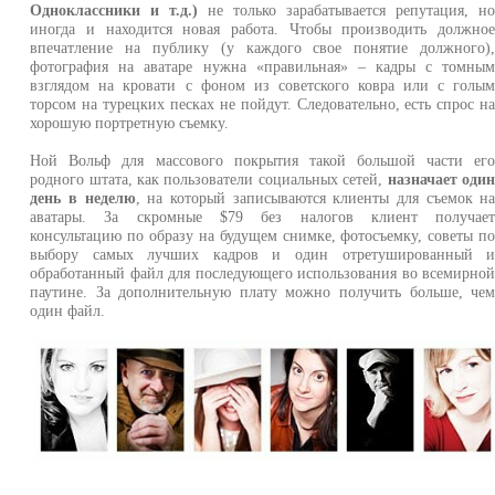
Одноклассники и т.д.)
не только зарабатывается репутация, н
иногда и находится новая работа. Чтобы производить должно
впечатление на публику (у каждого свое понятие должного)
фотография на аватаре нужна «правильная» – кадры с томны
взглядом на кровати с фоном из советского ковра или с голы
торсом на турецких песках не пойдут. Следовательно, есть спрос н
хорошую портретную съемку.
Ной Вольф для массового покрытия такой большой части ег
родного штата, как пользователи социальных сетей,
назначает оди
день в неделю
, на который записываются клиенты для съемок н
аватары. За скромные $79 без налогов клиент получае
консультацию по образу на будущем снимке, фотосъемку, советы п
выбору самых лучших кадров и один отретушированный 
обработанный файл для последующего использования во всемирно
паутине. За дополнительную плату можно получить больше, че
один файл.