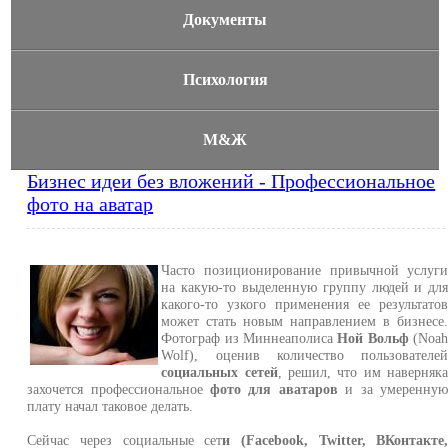
Документы
Психология
М&Ж
Бизнес идеи без вложений - Профессиональное
фото на аватар
Часто позиционирование привычной услуг
на какую-то выделенную группу людей и дл
какого-то узкого применения ее результато
может стать новым направлением в бизнесе
Фотограф из Миннеаполиса
Ной Вольф
(Noa
Wolf), оценив количество пользователе
социальных сетей
, решил, что им наверняк
захочется профессиональное
фото для аватаров
и за умеренну
плату начал таковое делать.
Сейчас через социальные сет
и (Facebook, Twitter, ВКонтакте