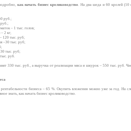
 подробно,
как начать бизнес кролиководство
. На два шеда и 60 кролей (10
0 руб.;
руб.;
маток – 1 тыс. голов;
– 2 кг;
– 120 тыс. руб;
я –30 тыс. руб;
б;
30 тыс. руб;
тыс. руб.
авят 330 тыс. руб., а выручка от реализации мяса и шкурок – 550 тыс. руб. 
еса
 рентабельности бизнеса – 65 %. Окупить вложения можно уже за год. На с
вное знать, как начать бизнес кролиководство.