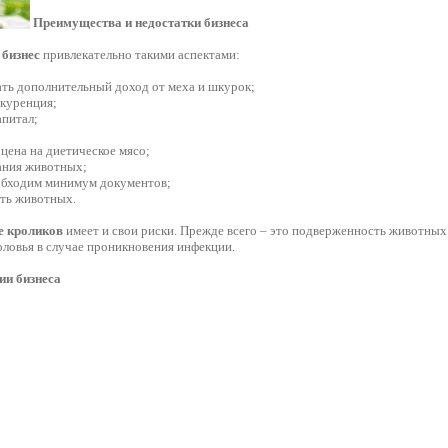
Преимущества и недостатки бизнеса
 бизнес
привлекательно такими аспектами:
ать дополнительный доход от меха и шкурок;
нкуренция;
апитал;
 цена на диетическое мясо;
жания животных;
еобходим минимум документов;
сть животных.
 кроликов
имеет и свои риски. Прежде всего – это подверженность животны
оловья в случае проникновения инфекции.
ии бизнеса