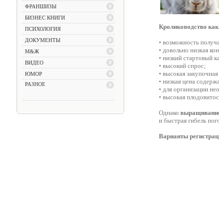
ФРАНШИЗЫ
БИЗНЕС КНИГИ
Кролиководство как
ПСИХОЛОГИЯ
ДОКУМЕНТЫ
• возможность получ
• довольно низкая ко
М&Ж
• низкий стартовый к
ВИДЕО
• высокий спрос;
• высокая закупочная
ЮМОР
• низкая цена содер
РАЗНОЕ
• для организации н
• высокая плодовито
Однако
выращивание
и быстрая гибель пог
Варианты регистрац