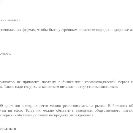
.;
ский великан.
 специальных фермах, чтобы быть уверенным в чистоте породы и здоровье ж
болеют:
ультатов не приносит, поэтому в бизнес-план кролиководческой фермы 
 Также надо следить за качеством питания и отсутствием сквозняков.
0 кроликов в год, их легко можно реализовывать на рынке. В больших об
нты на мясо. Тогда их можно сбывать в заведения общественного питани
открыть собственную точку по продаже мяса кроликов.
ес-план