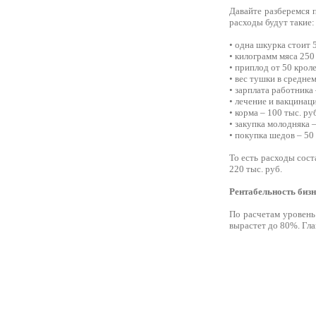
Давайте разберемся
расходы будут такие:
• одна шкурка стоит 5
• килограмм мяса 250 
• приплод от 50 кроле
• вес тушки в среднем 
• зарплата работника 
• лечение и вакцинаци
• корма – 100 тыс. ру
• закупка молодняка –
• покупка шедов – 50 
То есть расходы сост
220 тыс. руб.
Рентабельность бизн
По расчетам уровень
вырастет до 80%. Гла