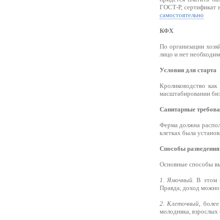
ГОСТ-Р, сертификат 
самостоятельно
КФХ
По организации хозя
лицо и нет необходи
Условия для старта
Кролиководство как 
масштабировании бизн
Санитарные требов
Ферма должна распол
клетках была установ
Способы разведения
Основные способы в
1. Ямочный.
В этом с
Правда, доход можно 
2. Клеточный
, боле
молодняка, взрослых 