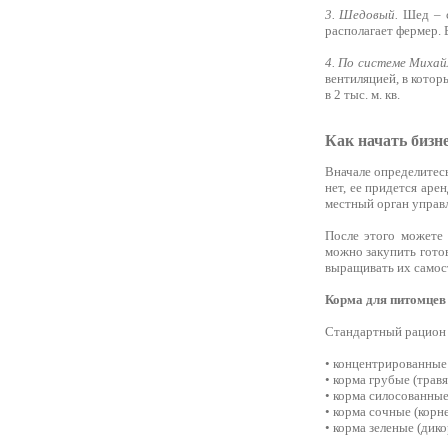
3. Шедовый.
Шед – с
располагает фермер. 
4. По системе Михай
вентиляцией, в котор
в 2 тыс. м. кв.
Как начать бизн
Вначале определитесь
нет, ее придется аре
местный орган управ
После этого можете
можно закупить готов
выращивать их самост
Корма для питомцев
Стандартный рацион
• концентрированные 
• корма грубые (травя
• корма силосованные
• корма сочные (корн
• корма зеленые (дик