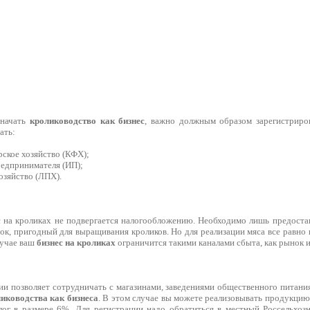
 начать
кролиководство как бизнес
, важно должным образом зарегистриров
ать:
рское хозяйство (КФХ);
редпринимателя (ИП);
озяйство (ЛПХ).
с на кроликах не подвергается налогообложению. Необходимо лишь предостав
ок, пригодный для выращивания кроликов. Но для реализации мяса все равно
лучае ваш
бизнес на кроликах
ограничится такими каналами сбыта, как рынок и
ии позволяет сотрудничать с магазинами, заведениями общественного питани
иководства как бизнеса
. В этом случае вы можете реализовывать продукцию
лог в размере 6%. Для регистрации надо обратиться в местный Россельхоз