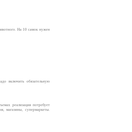
ивотного. На 10 самок нужен
надо включить обязательную
ъемах реализация потребует
я, магазины, супермаркеты.