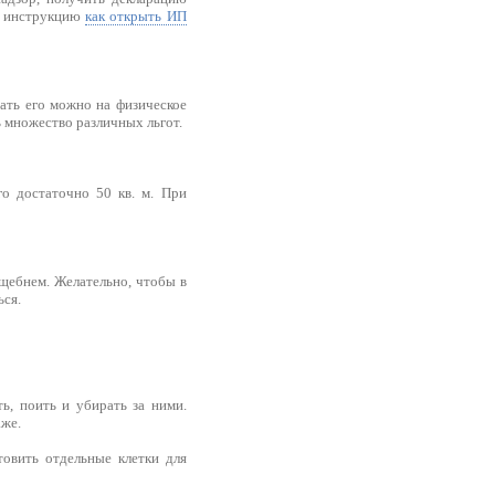
ю инструкцию
как открыть ИП
вать его можно на физическое
 множество различных льгот.
го достаточно 50 кв. м. При
щебнем. Желательно, чтобы в
ься.
ь, поить и убирать за ними.
аже.
товить отдельные клетки для