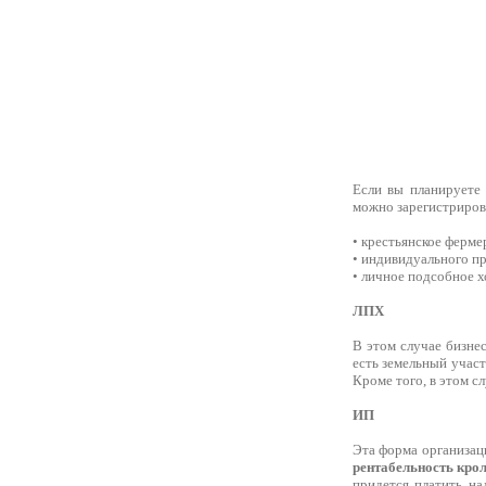
Если вы планируете
можно зарегистриров
• крестьянское ферме
• индивидуального п
• личное подсобное х
ЛПХ
В этом случае бизне
есть земельный участ
Кроме того, в этом с
ИП
Эта форма организац
рентабельность крол
придется платить на