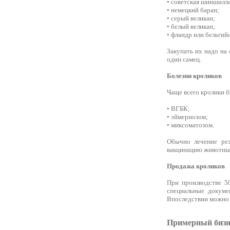
• советская шиншилла
• немецкий баран;
• серый великан;
• белый великан;
• фландр или бельгий
Закупать их надо на
один самец.
Болезни кроликов
Чаще всего кролики 
• ВГБК;
• эймериозом;
• миксоматозом.
Обычно лечение рез
вакцинацию животных.
Продажа кроликов
При производстве 50
специальные докуме
Впоследствии можно 
Примерный бизн