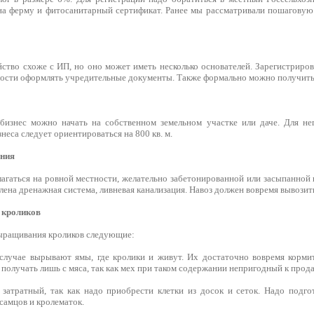
на ферму и фитосанитарный сертификат. Ранее мы рассматривали пошагову
йство схоже с ИП, но оно может иметь несколько основателей. Зарегистриро
мости оформлять учредительные документы. Также формально можно получить
бизнес можно начать на собственном земельном участке или даче. Для не
еса следует ориентироваться на 800 кв. м.
ания
агаться на ровной местности, желательно забетонированной или засыпанной 
лена дренажная система, ливневая канализация. Навоз должен вовремя вывозит
 кроликов
ыращивания кроликов следующие:
лучае вырывают ямы, где кролики и живут. Их достаточно вовремя кормит
получать лишь с мяса, так как мех при таком содержании непригодный к прод
е затратный, так как надо приобрести клетки из досок и сеток. Надо подго
самцов и кролематок.