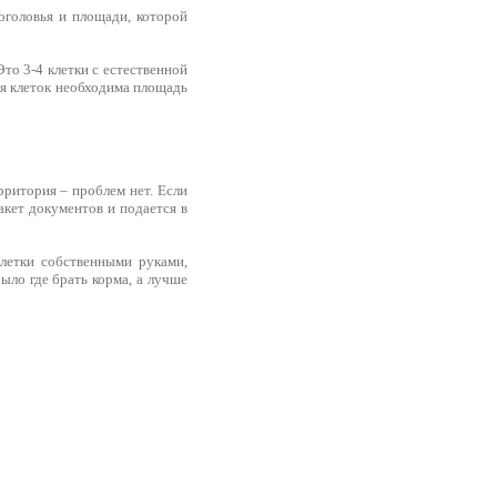
оголовья и площади, которой
то 3-4 клетки с естественной
Для клеток необходима площадь
рритория – проблем нет. Если
акет документов и подается в
летки собственными руками,
ыло где брать корма, а лучше