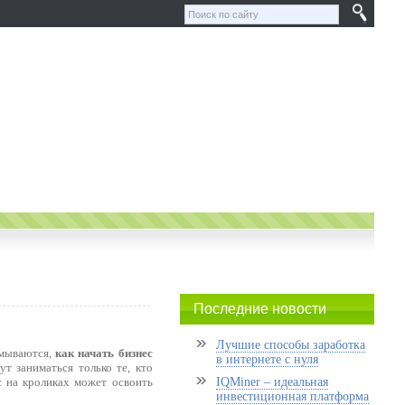
Последние новости
Лучшие способы заработка
умываются,
как начать бизнес
в интернете с нуля
т заниматься только те, кто
с на кроликах может освоить
IQMiner – идеальная
инвестиционная платформа