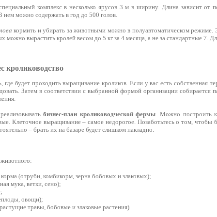
пециальный комплекс в несколько ярусов 3 м в ширину. Длина зависит от п
В нем можно содержать в год до 500 голов.
лова
кормить и убирать за животными можно в полуавтоматическом режиме. Э
ых можно вырастить кролей весом до 5 кг за 4 месяца, а не за стандартные 7. 
ес кролиководство
, где будет проходить выращивание кроликов. Если у вас есть собственная те
ндовать. Затем в соответствии с выбранной формой организации собирается п
ления.
 реализовывать
бизнес-план кролиководческой фермы
. Можно построить к
ые. Клеточное выращивание – самое недорогое. Позаботьтесь о том, чтобы б
оятельно – брать их на базаре будет слишком накладно.
 животного:
корма (отруби, комбикорм, зерна бобовых и злаковых);
ная мука, ветки, сено);
;
еплоды, овощи);
орастущие травы, бобовые и злаковые растения).