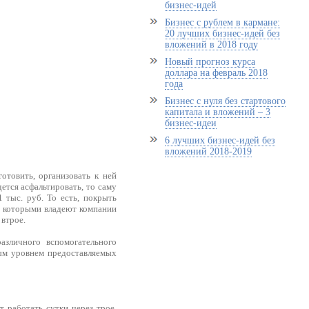
бизнес-идей
Бизнес с рублем в кармане:
20 лучших бизнес-идей без
вложений в 2018 году
Новый прогноз курса
доллара на февраль 2018
года
Бизнес с нуля без стартового
капитала и вложений – 3
бизнес-идеи
6 лучших бизнес-идей без
вложений 2018-2019
отовить, организовать к ней
ется асфальтировать, то саму
 тыс. руб. То есть, покрыть
, которыми владеют компании
 втрое.
азличного вспомогательного
ным уровнем предоставляемых
 работать сутки через трое.