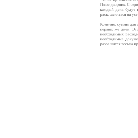
Плюс дворник. С одно
каждый день будут 
раскошелиться на уст
Конечно, суммы для з
первых же дней. Это
необходимых расходо
необходимые докуме
разрешится весьма п