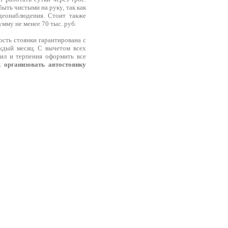
ыть чистыми на руку, так как
деонаблюдения. Стоит также
мму не менее 70 тыс. руб.
ость стоянки гарантирована с
аждый месяц. С вычетом всех
сил и терпения оформить все
к организовать автостоянку