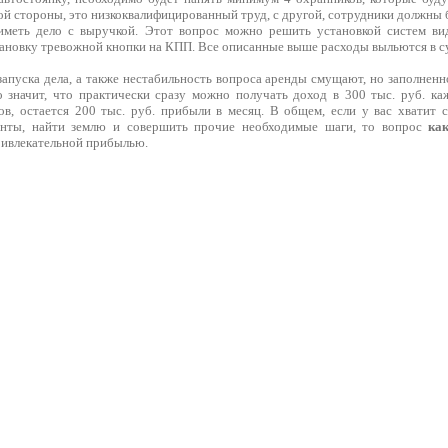
й стороны, это низкоквалифицированный труд, с другой, сотрудники должны б
иметь дело с выручкой. Этот вопрос можно решить установкой систем ви
ановку тревожной кнопки на КПП. Все описанные выше расходы выльются в су
апуска дела, а также нестабильность вопроса аренды смущают, но заполненн
 значит, что практически сразу можно получать доход в 300 тыс. руб. к
в, остается 200 тыс. руб. прибыли в месяц. В общем, если у вас хватит 
нты, найти землю и совершить прочие необходимые шаги, то вопрос
ка
ривлекательной прибылью.