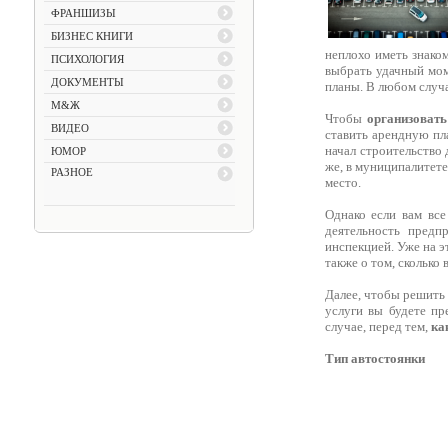
ФРАНШИЗЫ
БИЗНЕС КНИГИ
неплохо иметь знако
ПСИХОЛОГИЯ
выбрать удачный мом
ДОКУМЕНТЫ
планы. В любом случа
М&Ж
Чтобы
организовать
ВИДЕО
ставить арендную пл
начал строительство 
ЮМОР
же, в муниципалитете
РАЗНОЕ
место.
Однако если вам все
деятельность предп
инспекцией. Уже на э
также о том, сколько 
Далее, чтобы решить 
услуги вы будете пр
случае, перед тем,
ка
Тип автостоянки