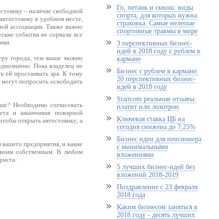
Го, петанк и сквош: виды
остоянку – наличие свободной
спорта, для которых нужна
 автостоянку в удобном месте,
страховка. Самые нелепые
ьной ассоциации. Также важно
спортивные травмы в мире
ские события не сорвали все
ями.
3 перспективных бизнес-
идей в 2018 году с рублем в
тру города, тем выше можно
кармане
однозначно. Пока владелец не
Бизнес с рублем в кармане:
ть ей простаивать зря. К тому
20 перспективных бизнес-
нт могут попросить освободить
идей в 2018 году
Startcom реальные отзывы:
ьше? Необходимо согласовать
платит или лохотрон
тета и заканчивая пожарной
Ключевая ставка ЦБ на
чтобы открыть автостоянку, а
сегодня снижена до 7,25%
Бизнес идеи для пенсионера
и вашего предприятия, и какие
с минимальными
своим собственным. В любом
вложениями
риста.
5 лучших бизнес-идей без
вложений 2018-2019
Поздравление с 23 февраля
2018 года
Каким бизнесом заняться в
2018 году - десять лучших