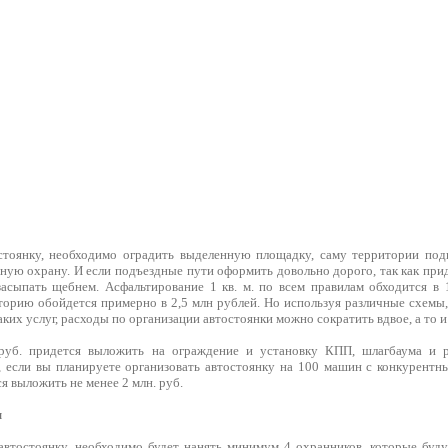
тоянку, необходимо оградить выделенную площадку, саму территории подг
ную охрану. И если подъездные пути оформить довольно дорого, так как прид
сыпать щебнем. Асфальтирование 1 кв. м. по всем правилам обходится в 1
торию обойдется примерно в 2,5 млн рублей. Но используя различные схемы
ких услуг, расходы по организации автостоянки можно сократить вдвое, а то и
руб. придется выложить на ограждение и установку КПП, шлагбаума и р
, если вы планируете организовать автостоянку на 100 машин с конкурент
ся выложить не менее 2 млн. руб.
ы
автостоянку, необходимо будет нанять минимум 4 охранников, которые будут