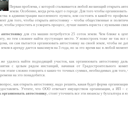
Первая проблема, с которой сталкивается любой желающий открыть авт
земли. Особенно, когда речь идет о городе. Для того чтобы организовать
мства в администрации населенного пункта, или состоять в какой-то профил
ент для того, чтобы открыть автостоянку – чтобы общественные и политиче
е, чтобы упростить и ускорить процесс, лучше нанять юриста с нужными связ
 автостоянку
для ста машин потребуется 25 соток земли. Чем ближе к цен
ату, но тем сложнее найти пустующее место. У новостроек тоже не так все 
дома, он сам пытается организовать автостоянку на своей земле, чтобы не да
 земля в аренду дается максимум на 3 года, но за это время вас в любой моме
 же удалось найти подходящий участок, как организовать автостоянку дал
риятия с целым рядом инстанций, начиная от Градостроительного коми
том этапе сложно говорить о каких-то точных суммах, необходимых для того, 
времени на это понадобится.
вопрос, как открыть автостоянку, надо решить, какая будет форма организаци
едоставлять. Учтите, что ООО отвечает имуществом организации, а ИП – 
к организовать автостоянку
, стоит уточнить все эти нюансы у бухгалтера и ю