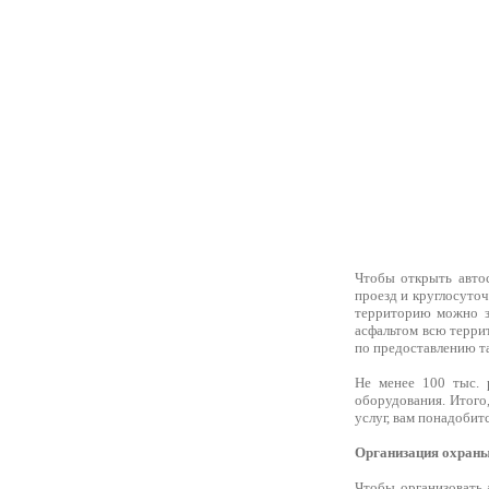
Чтобы открыть автос
проезд и круглосуточ
территорию можно за
асфальтом всю терри
по предоставлению та
Не менее 100 тыс. 
оборудования. Итого
услуг, вам понадобит
Организация охран
Чтобы организовать 