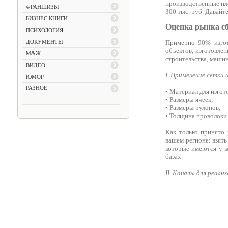
производственные пло
ФРАНШИЗЫ
300 тыс. руб. Давайт
БИЗНЕС КНИГИ
Оценка рынка сб
ПСИХОЛОГИЯ
Примерно 90% изгот
ДОКУМЕНТЫ
объектов, изготовле
М&Ж
строительства, машин
ВИДЕО
I. Применение сетки
ЮМОР
РАЗНОЕ
• Материал для изгот
• Размеры ячеек;
• Размеры рулонов;
• Толщина проволоки
Как только принято
вашем регионе: взят
которые имеются у к
базах.
II. Каналы для реали