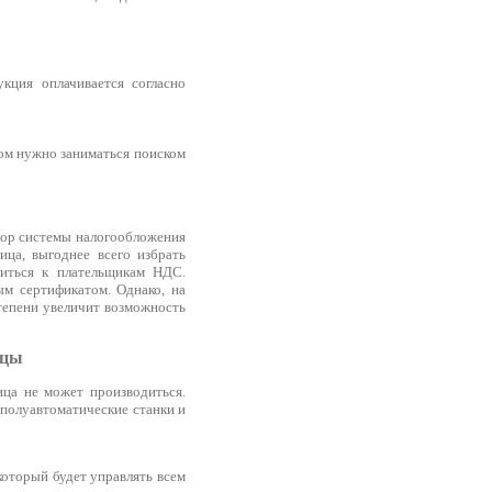
кция оплачивается согласно
том нужно заниматься поиском
бор системы налогообложения
ица, выгоднее всего избрать
ниться к плательщикам НДС.
ым сертификатом. Однако, на
тепени увеличит возможность
ицы
ица не может производиться.
полуавтоматические станки и
который будет управлять всем