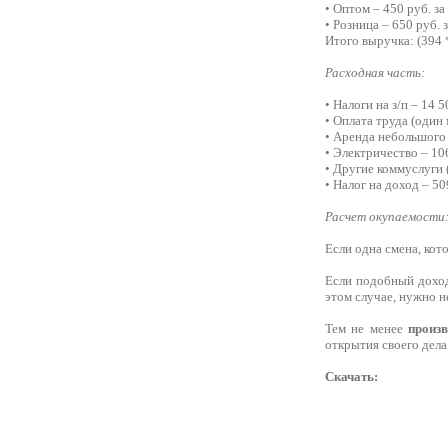
• Оптом – 450 руб. за
• Розница – 650 руб.
Итого выручка: (394 *
Расходная часть:
• Налоги на з/п – 14 5
• Оплата труда (один 
• Аренда небольшого ц
• Электричество – 106
• Другие коммуслуги (
• Налог на доход – 50
Расчет окупаемости
Если одна смена, кото
Если подобный доход 
этом случае, нужно н
Тем не менее
произв
открытия своего дела
Скачать: