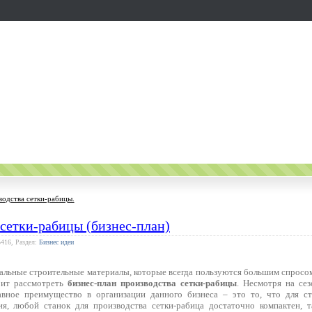
водства сетки-рабицы.
сетки-рабицы (бизнес-план)
5416, Раздел:
Бизнес идеи
льные строительные материалы, которые всегда пользуются большим спросом,
оит рассмотреть
бизнес-план производства сетки-рабицы
. Несмотря на сез
лавное преимущество в организации данного бизнеса – это то, что для с
ия, любой станок для производства сетки-рабица достаточно компактен, 