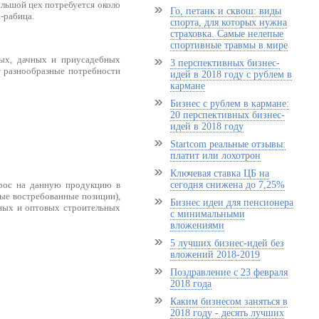
ольшой цех потребуется около
Го, петанк и сквош: виды
-рабица.
спорта, для которых нужна
страховка. Самые нелепые
спортивные травмы в мире
ных, дачных и приусадебных
3 перспективных бизнес-
т разнообразные потребности
идей в 2018 году с рублем в
кармане
Бизнес с рублем в кармане:
20 перспективных бизнес-
идей в 2018 году
Startcom реальные отзывы:
платит или лохотрон
Ключевая ставка ЦБ на
прос на данную продукцию в
сегодня снижена до 7,25%
мые востребованные позиции),
Бизнес идеи для пенсионера
ных и оптовых строительных
с минимальными
вложениями
5 лучших бизнес-идей без
вложений 2018-2019
Поздравление с 23 февраля
2018 года
Каким бизнесом заняться в
2018 году - десять лучших