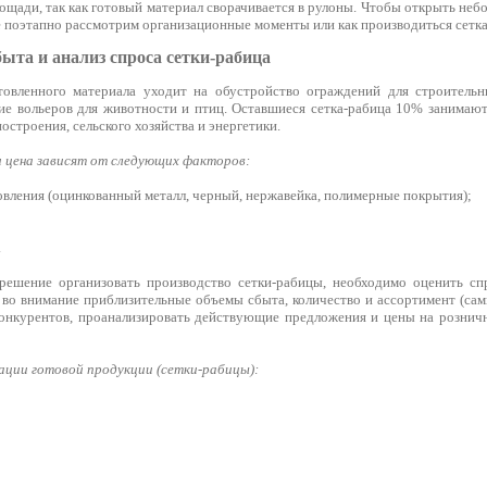
щади, так как готовый материал сворачивается в рулоны. Чтобы открыть неб
е поэтапно рассмотрим организационные моменты или как производиться сетка
ыта и анализ спроса сетки-рабица
овленного материала уходит на обустройство ограждений для строитель
ние вольеров для животности и птиц. Оставшиеся сетка-рабица 10% занимаю
остроения, сельского хозяйства и энергетики.
 и цена зависят от следующих факторов:
овления (оцинкованный металл, черный, нержавейка, полимерные покрытия);
.
 решение организовать производство сетки-рабицы, необходимо оценить с
ь во внимание приблизительные объемы сбыта, количество и ассортимент (са
онкурентов, проанализировать действующие предложения и цены на рознич
зации готовой продукции (сетки-рабицы):