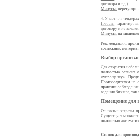
договора и т.д.).
Минусы:
нерегулярны
4. Участие в тендерах
Плюсы:
гарантирован
договору и не залежи
Минусы:
начинающем
Рекомендации: произв
возможных альтернат
Выбор организа
Для открытия неболь
полностью зависит о
«упрощенку». Предп
Производителям не о
практике соблюдение
ведения бизнеса, так
Помещение для н
Основные затраты пр
Существует множеств
полностью автоматиз
Станок для произво