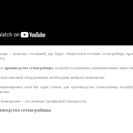
оды – покупка стеллажей, где будет сберегаться готовая сетка-рабица, пр
б.).
ить
производство сетки-рабицы
, потребуется вложить первоначальные инвести
аться закупкой оборудования, необходимо выбрать помещение.
кционировал хотя бы один станок для производства сетки-рабица потребуе
делия.
 помещению – это наличие трехфазной электросети.
изводства сетки-рабицы