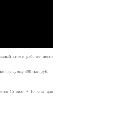
иемный стол и рабочее место
ции на сумму 300 тыс. руб.
тся 15 кв.м. + 10 кв.м. для