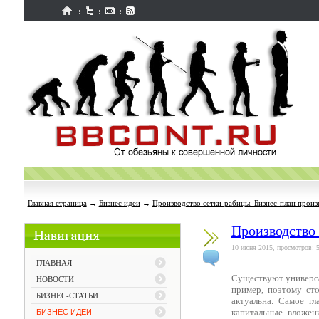
Главная страница
→
Бизнес идеи
→
Производство сетки-рабицы. Бизнес-план произ
Производство 
10 июня 2015, просмотров: 
ГЛАВНАЯ
Существуют универса
НОВОСТИ
пример, поэтому ст
БИЗНЕС-СТАТЬИ
актуальна. Самое г
капитальные вложен
БИЗНЕС ИДЕИ