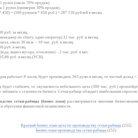
 1 рулон (около 70% продаж).
 за 1 рулон (примерно 30% продаж).
 450) + (169 рулонов * 650 руб.) = 287 150 рублей в месяц.
00 руб. за месяц,
менеджер по сбыту, один оператор) 32 тыс. руб. в месяц.
еха, около 30 кв.м. – 10 тыс. руб. в месяц.
0 руб. в месяц.
вода, вывоз мусора, отопление) – 2 тыс. руб. в мес.
95,86 руб. в месяц (УСН).
:
рая работает 8 часов, будет производить 563 рулю в месяц, то чистый доход = 
будет стабилен, то окупаемость небольшого цеха (300 тыс. руб.) произойдет
е забывать о сезонности бизнеса. Сетка-рабица обладает наибольшим спросом с
одство сетки-рабицы (бизнес план)
рассматривается многими бизнесменами
 и обретения финансовой независимости.
Краткий бизнес план цеха по производству сетки-рабицы
(232)
Бизнес-план производства сетки-рабицы
(252)