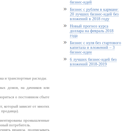
бизнес-идей
Бизнес с рублем в кармане:
20 лучших бизнес-идей без
вложений в 2018 году
Новый прогноз курса
доллара на февраль 2018
года
Бизнес с нуля без стартового
капитала и вложений – 3
бизнес-идеи
6 лучших бизнес-идей без
вложений 2018-2019
ка и транспортные расходы.
ных домов, на дачников или
вориться о постоянном сбыте
т, который зависит от многих
 продавца).
 ориентированы промышленные
ечный потребитель.
точнять нюансы, подписывать