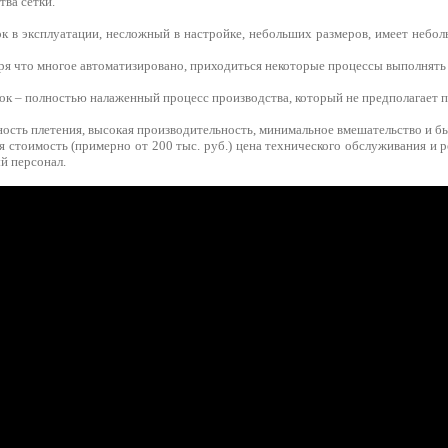
ва сетки.
ок в эксплуатации, несложный в настройке, небольших размеров, имеет небо
тря что многое автоматизировано, приходиться некоторые процессы выполнять
ок – полностью налаженный процесс производства, который не предполагает 
ость плетения, высокая производительность, минимальное вмешательство и бы
я стоимость (примерно от 200 тыс. руб.) цена технического обслуживания и 
й персонал.