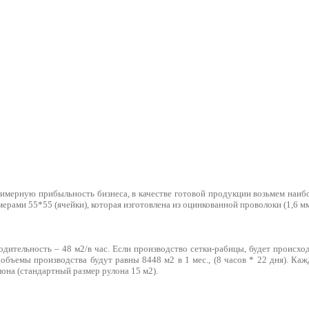
имерную прибыльность бизнеса, в качестве готовой продукции возьмем наиб
мерами 55*55 (ячейки), которая изготовлена из оцинкованной проволоки (1,6 м
одительность – 48 м2/в час. Если производство сетки-рабицы, будет происх
) объемы производства будут равны 8448 м2 в 1 мес., (8 часов * 22 дня). Ка
лона (стандартный размер рулона 15 м2).