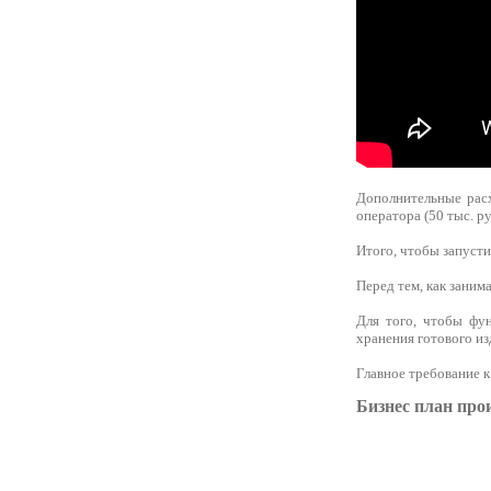
Дополнительные расх
оператора (50 тыс. ру
Итого, чтобы запуст
Перед тем, как заним
Для того, чтобы фун
хранения готового из
Главное требование к
Бизнес план про