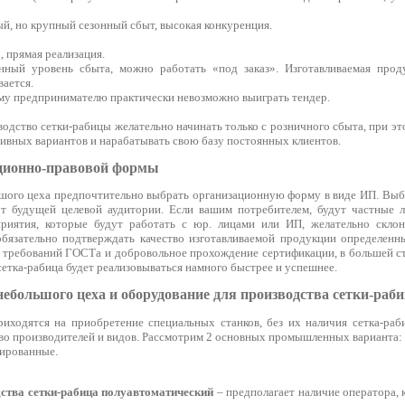
й, но крупный сезонный сбыт, высокая конкуренция.
, прямая реализация.
ный уровень сбыта, можно работать «под заказ». Изготавливаемая проду
вается.
у предпринимателю практически невозможно выиграть тендер.
одство сетки-рабицы желательно начинать только с розничного сбыта, при э
ивных вариантов и нарабатывать свою базу постоянных клиентов.
ционно-правовой формы
шого цеха предпочтительно выбрать организационную форму в виде ИП. Вы
т будущей целевой аудитории. Если вашим потребителем, будут частные л
риятия, которые будут работать с юр. лицами или ИП, желательно скло
бязательно подтверждать качество изготавливаемой продукции определенн
 требований ГОСТа и добровольное прохождение сертификации, в большей с
 сетка-рабица будет реализовываться намного быстрее и успешнее.
ебольшого цеха и оборудование для производства сетки-раб
иходятся на приобретение специальных станков, без их наличия сетка-раб
о производителей и видов. Рассмотрим 2 основных промышленных варианта: 
ированные.
дства сетки-рабица полуавтоматический
– предполагает наличие оператора, 