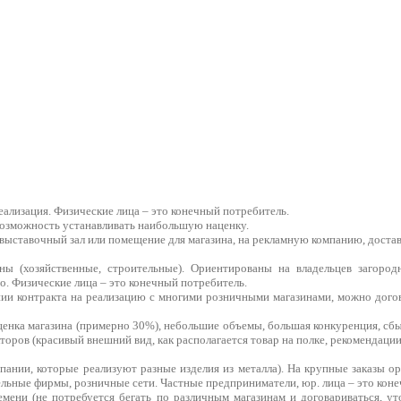
еализация. Физические лица – это конечный потребитель.
озможность устанавливать наибольшую наценку.
выставочный зал или помещение для магазина, на рекламную компанию, достав
ны (хозяйственные, строительные). Ориентированы на владельцев загород
о. Физические лица – это конечный потребитель.
ии контракта на реализацию с многими розничными магазинами, можно дого
енка магазина (примерно 30%), небольшие объемы, большая конкуренция, сбы
оров (красивый внешний вид, как располагается товар на полке, рекомендации
мпании, которые реализуют разные изделия из металла). На крупные заказы
льные фирмы, розничные сети. Частные предприниматели, юр. лица – это кон
мени (не потребуется бегать по различным магазинам и договариваться, у