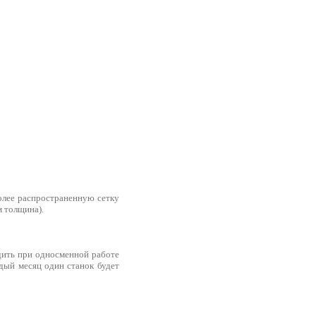
олее распространенную сетку
м толщина).
одить при односменной работе
ждый месяц один станок будет