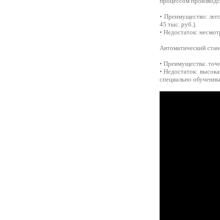
процессом производст
• Преимущество: лег
45 тыс. руб.).
• Недостаток: несмо
Автоматический стан
• Преимущества: точн
• Недостаток: высока
специально обученны