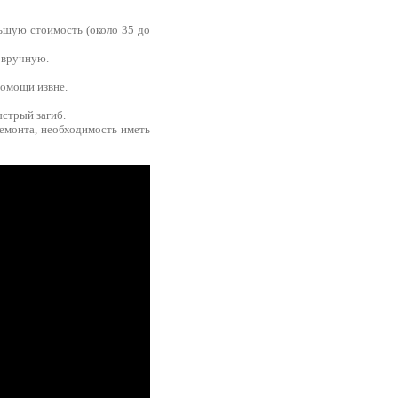
льшую стоимость (около 35 до
 вручную.
помощи извне.
стрый загиб.
ремонта, необходимость иметь