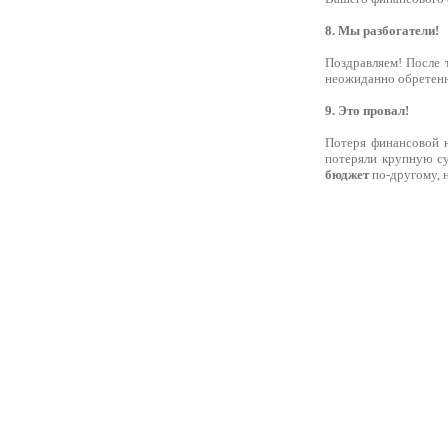
8. Мы разбогатели!
Поздравляем! После 
неожиданно обретенн
9. Это провал!
Потеря финансовой н
потеряли крупную су
бюджет
по-другому, 