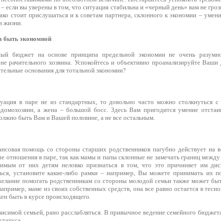
– если вы уверены в том, что ситуация стабильна и «черный день» вам не гро
ако стоит прислушаться и к советам партнера, склонного к экономии – умен
в жизни.
а быть экономной
ый бюджет на основе принципа предельной экономии не очень разумно,
 не рачительного хозяина. Успокойтесь и объективно проанализируйте Ваши 
тельные основания для тотальной экономии?
туация в паре не из стандартных, то довольно часто можно столкнуться 
домохозяин, а жена – большой босс. Здесь Вам пригодится умение отстаи
лжно быть Вам и Вашей половине, а не все остальным.
нсовая помощь со стороны старших родственников пагубно действует на в
 отношения в паре, так как мамы и папы склонные не замечать границ между
симым от них детям неловко признаться в том, что это причиняет им дис
ься, установите какие-либо рамки – например, Вы можете принимать их п
желание помогать родственникам со стороны молодой семьи также может бы
например, маме из своих собственных средств, она все равно остается в тесн
ен быть в курсе происходящего.
висимой семьей, рано расслабляться. В привычное ведение семейного бюджет
статуса.