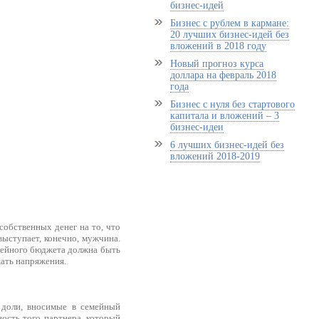
бизнес-идей
Бизнес с рублем в кармане:
20 лучших бизнес-идей без
вложений в 2018 году
Новый прогноз курса
доллара на февраль 2018
года
Бизнес с нуля без стартового
капитала и вложений – 3
бизнес-идеи
6 лучших бизнес-идей без
вложений 2018-2019
собственных денег на то, что
выступает, конечно, мужчина.
емейного бюджета должна быть
жать напряжения.
 доли, вносимые в семейный
ость того партнера, который