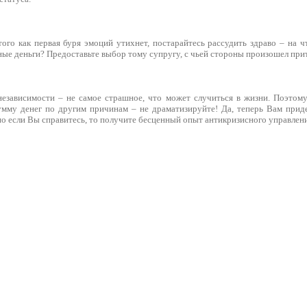
того как первая буря эмоций утихнет, постарайтесь рассудить здраво – на 
ые деньги? Предоставьте выбор тому супругу, с чьей стороны произошел прит
езависимости – не самое страшное, что может случиться в жизни. Поэтом
мму денег по другим причинам – не драматизируйте! Да, теперь Вам прид
но если Вы справитесь, то получите бесценный опыт антикризисного управлени