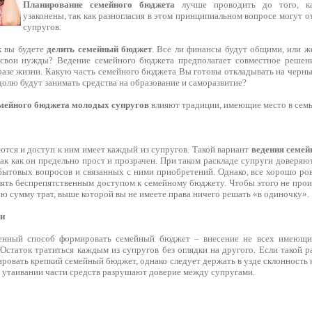
Планирование семейного бюджета
лучше проводить до того, ка
узаконены, так как разногласия в этом принципиальном вопросе могут 
супругов.
к вы будете
делить семейный бюджет
. Все ли финансы будут общими, или ж
 свои нужды? Ведение семейного бюджета предполагает совместное решен
разе жизни. Какую часть семейного бюджета Вы готовы откладывать на черны
олю будут занимать средства на образование и саморазвитие?
мейного бюджета молодых супругов
влияют традиции, имеющие место в семь
тся и доступ к ним имеет каждый из супругов. Такой вариант
ведения семей
к как он предельно прост и прозрачен. При таком раскладе супруги доверяю
ытовых вопросов и связанных с ними приобретений. Однако, все хорошо ровн
лять беспрепятственным доступом к семейному бюджету. Чтобы этого не прои
 сумму трат, выше которой вы не имеете права ничего решать «в одиночку».
ки
енный способ формировать семейный бюджет – внесение не всех имеющих
Остаток тратиться каждым из супругов без оглядки на другого. Если такой ра
ровать крепкий семейный бюджет, однако следует держать в узде склонность
в утаивании части средств разрушают доверие между супругами.