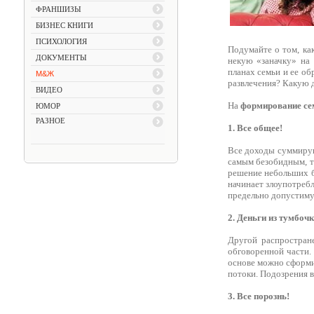
ФРАНШИЗЫ
БИЗНЕС КНИГИ
ПСИХОЛОГИЯ
Подумайте о том, ка
ДОКУМЕНТЫ
некую «заначку» на
планах семьи и ее об
М&Ж
развлечения? Какую д
ВИДЕО
На
формирование се
ЮМОР
РАЗНОЕ
1. Все общее!
Все доходы суммирую
самым безобидным, та
решение небольших б
начинает злоупотреб
предельно допустимую
2. Деньги из тумбоч
Другой распростран
обговоренной части. 
основе можно сформи
потоки. Подозрения 
3. Все порознь!