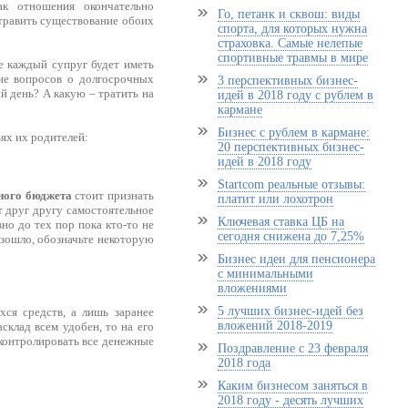
к отношения окончательно
Го, петанк и сквош: виды
отравить существование обоих
спорта, для которых нужна
страховка. Самые нелепые
спортивные травмы в мире
е каждый супруг будет иметь
ие вопросов о долгосрочных
3 перспективных бизнес-
й день? А какую – тратить на
идей в 2018 году с рублем в
кармане
Бизнес с рублем в кармане:
ях их родителей:
20 перспективных бизнес-
идей в 2018 году
Startcom реальные отзывы:
ного бюджета
стоит признать
платит или лохотрон
т друг другу самостоятельное
Ключевая ставка ЦБ на
о до тех пор пока кто-то не
сегодня снижена до 7,25%
зошло, обозначьте некоторую
Бизнес идеи для пенсионера
с минимальными
вложениями
5 лучших бизнес-идей без
ся средств, а лишь заранее
вложений 2018-2019
склад всем удобен, то на его
 контролировать все денежные
Поздравление с 23 февраля
2018 года
Каким бизнесом заняться в
2018 году - десять лучших