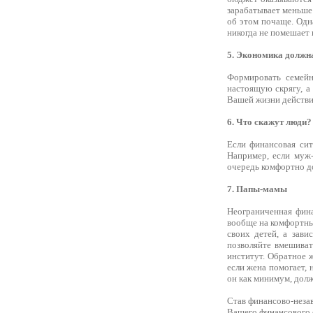
зарабатывает меньше 
об этом почаще. Одн
никогда не помешает 
5. Экономика должн
Формировать семейн
настоящую скрягу, а
Вашей жизни действи
6. Что скажут люди?
Если финансовая си
Например, если муж-
очередь комфортно до
7. Папы-мамы
Неограниченная фина
вообще на комфортные
своих детей, а зави
позволяйте вмешиват
институт. Обратное 
если жена помогает, 
он как минимум, долж
Став финансово-неза
Вашего финансового 