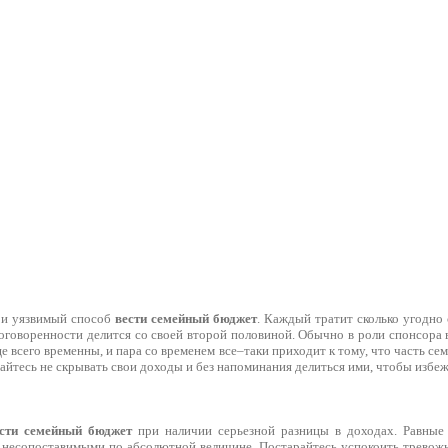
 и уязвимый способ
вести семейный бюджет
. Каждый тратит сколько угодно 
договоренности делится со своей второй половиной. Обычно в роли спонсора 
 всего временны, и пара со временем все–таки приходит к тому, что часть с
айтесь не скрывать свои доходы и без напоминания делиться ими, чтобы избе
сти семейный бюджет
при наличии серьезной разницы в доходах. Равные
несопоставимыми по абсолютной величине. Постарайтесь успокоить тревожн