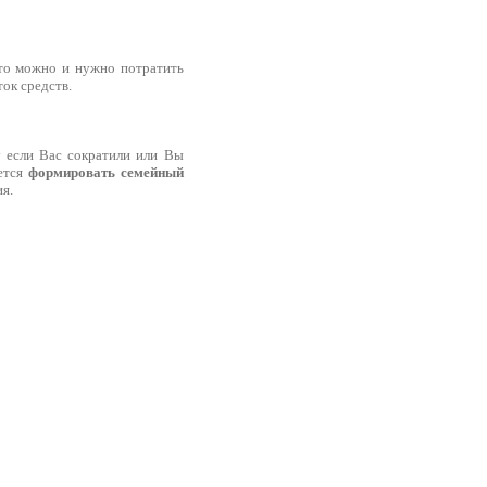
что можно и нужно потратить
ок средств.
у если Вас сократили или Вы
ется
формировать семейный
я.