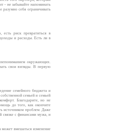
зит – не забывайте напоминать
ие разумно себя ограничивать
 есть риск превратиться в
доходы и расходы. Есть ли в
с непониманием окружающих.
вать свои взгляды. В первую
едение семейного бюджета и
 собственной семьей и семьей
комфорт. Благодарите, но не
омощь до того, как окончите
ть источником проблем. Даже
ой связке с финансами мужа, и
а может вмешаться изменение