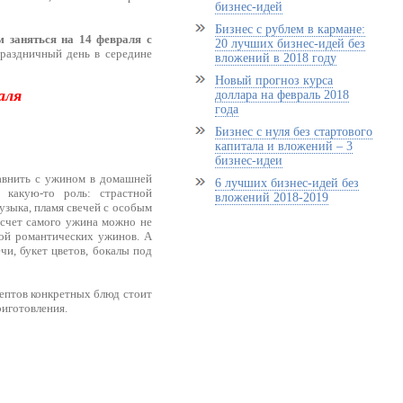
бизнес-идей
Бизнес с рублем в кармане:
м заняться на 14 февраля с
20 лучших бизнес-идей без
праздничный день в середине
вложений в 2018 году
Новый прогноз курса
аля
доллара на февраль 2018
года
Бизнес с нуля без стартового
капитала и вложений – 3
бизнес-идеи
авнить с ужином в домашней
6 лучших бизнес-идей без
 какую-то роль: страстной
вложений 2018-2019
узыка, пламя свечей с особым
 счет самого ужина можно не
кой романтических ужинов. А
чи, букет цветов, бокалы под
цептов конкретных блюд стоит
риготовления.