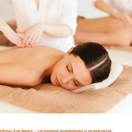
едуры для двоих – сплошная романтика и релаксация