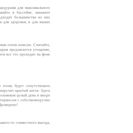
цедурами для максимального
вайте в бассейне, закажите
одходит большинство из них
и для здоровья, и для ваших
 вам очень повезло. Считайте,
арам предлагается угощение,
ти все это проходит на фоне
и этому будет сопутствовать
 выручит крытый каток. Здесь
человеком целый день в вихре
ь термосом с собственноручно
Проверено!
акого-то совместного выезда,