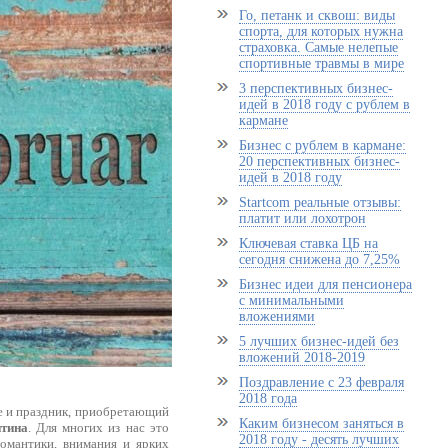
Го, петанк и сквош: виды
спорта, для которых нужна
страховка. Самые нелепые
спортивные травмы в мире
3 перспективных бизнес-
идей в 2018 году с рублем в
кармане
Бизнес с рублем в кармане:
20 перспективных бизнес-
идей в 2018 году
Startcom реальные отзывы:
платит или лохотрон
Ключевая ставка ЦБ на
сегодня снижена до 7,25%
Бизнес идеи для пенсионера
с минимальными
вложениями
5 лучших бизнес-идей без
вложений 2018-2019
Поздравление с 23 февраля
2018 года
же и праздник, приобретающий
Каким бизнесом заняться в
нтина
. Для многих из нас это
2018 году - десять лучших
омантики, внимания и ярких