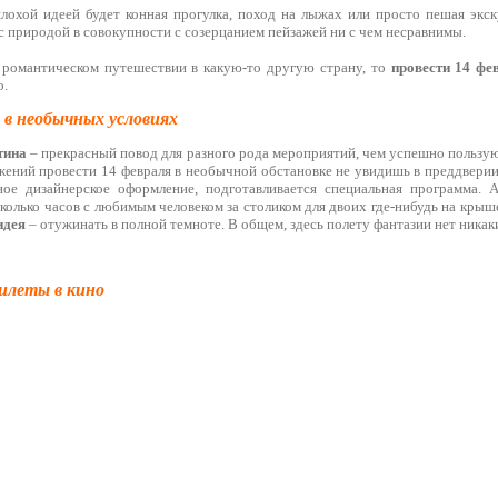
лохой идеей будет конная прогулка, поход на лыжах или просто пешая экск
 природой в совокупности с созерцанием пейзажей ни с чем несравнимы.
 романтическом путешествии в какую-то другую страну, то
провести 14 фе
о.
 в необычных условиях
тина
– прекрасный повод для разного рода мероприятий, чем успешно пользу
жений провести 14 февраля в необычной обстановке не увидишь в преддверии
ное дизайнерское оформление, подготавливается специальная программа. 
колько часов с любимым человеком за столиком для двоих где-нибудь на крыше
идея
– отужинать в полной темноте. В общем, здесь полету фантазии нет никак
билеты в кино