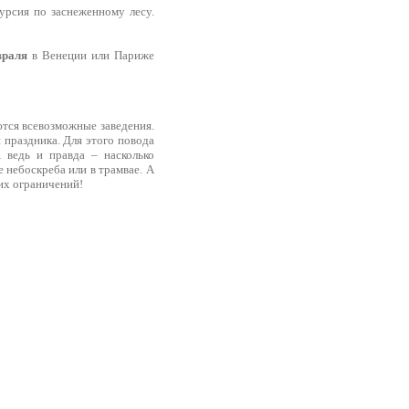
урсия по заснеженному лесу.
враля
в Венеции или Париже
ются всевозможные заведения.
 праздника. Для этого повода
А ведь и правда – насколько
 небоскреба или в трамвае. А
их ограничений!