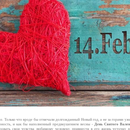
о. Только что вроде бы отмечали долгожданный Новый год, а не за горами у
рность, и как бы наполненный предвкушением весны -
День Святого Вале
овать свои чувства любимому человеку, привнести в его жизнь чуточку р