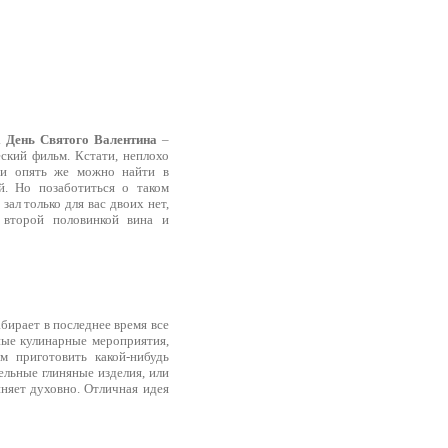
.
День Святого Валентина
–
еский фильм. Кстати, неплохо
ги опять же можно найти в
й. Но позаботиться о таком
ал только для вас двоих нет,
 второй половинкой вина и
абирает в последнее время все
ные кулинарные мероприятия,
м приготовить какой-нибудь
ельные глиняные изделия, или
иняет духовно. Отличная идея