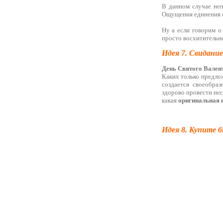
В данном случае неп
Ощущения единения с
Ну а если говорим о
просто восхитительн
Идея 7. Свидание
День Святого Вален
Каких только предло
создается своеобраз
здорово провести нес
какая
оригинальная 
Идея 8. Купите 