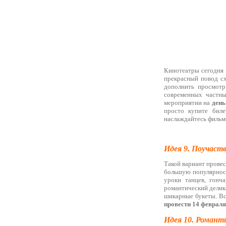
Кинотеатры сегодня 
прекрасный повод сх
дополнить просмот
современных частны
мероприятии на
день
просто купите биле
наслаждайтесь фильм
Идея 9. Поучаст
Такой вариант провес
большую популярност
уроки танцев, гонча
романтический делика
шикарные букеты. Все
провести 14 февраля
Идея 10. Романти