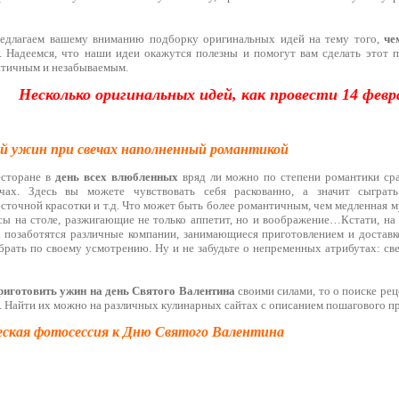
редлагаем вашему вниманию подборку оригинальных идей на тему того,
че
 Надеемся, что наши идеи окажутся полезны и помогут вам сделать этот 
нтичным и незабываемым.
Несколько оригинальных идей, как провести 14 февр
й ужин при свечах наполненный романтикой
есторане в
день всех влюбленных
вряд ли можно по степени романтики ср
чах. Здесь вы можете чувствовать себя раскованно, а значит сыграть
сточной красотки и т.д. Что может быть более романтичным, чем медленная м
сы на столе, разжигающие не только аппетит, но и воображение…Кстати, на
м позаботятся различные компании, занимающиеся приготовлением и достав
рать по своему усмотрению. Ну и не забудьте о непременных атрибутах: све
риготовить ужин на день Святого Валентина
своими силами, то о поиске ре
. Найти их можно на различных кулинарных сайтах с описанием пошагового п
еская фотосессия к Дню Святого Валентина