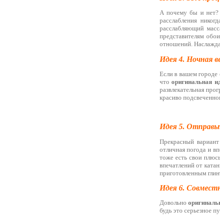
А почему бы и нет?
расслабления никог
расслабляющий масс
представителям обои
отношений. Наслажда
Идея 4. Ночная в
Если в вашем городе е
что
оригинальная и
развлекательная про
красиво подсвеченно
Идея 5. Отправь
Прекрасный вариан
отличная погода и в
тоже есть свои плюс
впечатлений от катан
приготовленным глинт
Идея 6. Совмест
Довольно
оригиналь
будь это серьезное пу