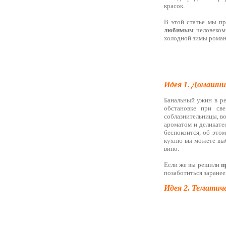
красок.
В этой статье мы п
любимым
человеком.
холодной зимы рома
Идея 1. Домашни
Банальный ужин в р
обстановке при све
соблазнительницы, во
ароматом и деликате
беспокоится, об это
кухню вы можете выб
вино.
Если же вы решили
п
позаботиться заранее
Идея 2. Тематич