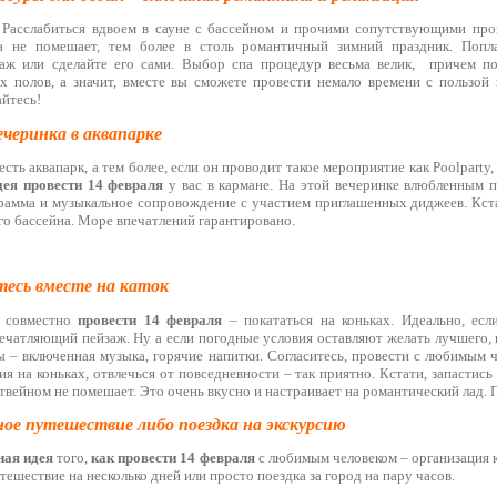
 Расслабиться вдвоем в сауне с бассейном и прочими сопутствующими про
да не помешает, тем более в столь романтичный зимний праздник. Попла
аж или сделайте его сами. Выбор спа процедур весьма велик, причем п
х полов, а значит, вместе вы сможете провести немало времени с пользой 
йтесь!
ечеринка в аквапарке
сть аквапарк, а тем более, если он проводит такое мероприятие как Poolparty,
дея провести 14 февраля
у вас в кармане. На этой вечеринке влюбленным п
грамма и музыкальное сопровождение с участием приглашенных диджеев. Кста
го бассейна. Море впечатлений гарантировано.
тесь вместе на каток
т совместно
провести 14 февраля
– покататься на коньках. Идеально, есл
печатляющий пейзаж. Ну а если погодные условия оставляют желать лучшего,
ы – включенная музыка, горячие напитки. Согласитесь, провести с любимым 
ия на коньках, отвлечься от повседневности – так приятно. Кстати, запастис
вейном не помешает. Это очень вкусно и настраивает на романтический лад. 
ное путешествие либо поездка на экскурсию
ная идея
того,
как
провести 14 февраля
с любимым человеком – организация к
тешествие на несколько дней или просто поездка за город на пару часов.