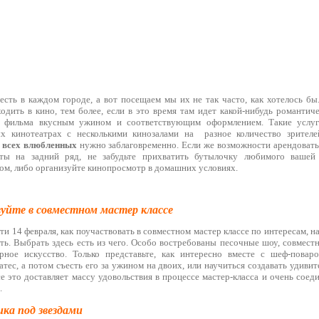
есть в каждом городе, а вот посещаем мы их не так часто, как хотелось бы
одить в кино, тем более, если в это время там идет какой-нибудь романтич
р фильма вкусным ужином и соответствующим оформлением. Такие услу
х кинотеатрах с несколькими кинозалами на разное количество зрителе
 всех влюбленных
нужно заблаговременно. Если же возможности арендовать з
ты на задний ряд, не забудьте прихватить бутылочку любимого вашей
ом, либо организуйте кинопросмотр в домашних условиях.
вуйте в совместном мастер классе
ти 14 февраля, как поучаствовать в совместном мастер классе по интересам, н
ь. Выбрать здесь есть из чего. Особо востребованы песочные шоу, совмест
рное искусство. Только представьте, как интересно вместе с шеф-поваро
тес, а потом съесть его за ужином на двоих, или научиться создавать удивит
 это доставляет массу удовольствия в процессе мастер-класса и очень соед
.
ка под звездами