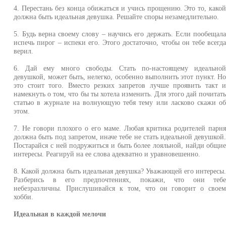
4. Перестань без конца обижаться и учись прощению. Это то, како
должна быть идеальная девушка. Решайте споры незамедлительно.
5. Будь верна своему слову – научись его держать. Если пообещал
испечь пирог – испеки его. Этого достаточно, чтобы он тебе всегд
верил.
6. Дай ему много свободы. Стать по-настоящему идеально
девушкой, может быть, нелегко, особенно выполнить этот пункт. Н
это стоит того. Вместо резких запретов лучше проявить такт 
намекнуть о том, что бы ты хотела изменить. Для этого дай почитат
статью в журнале на волнующую тебя тему или ласково скажи о
этом.
7. Не говори плохого о его маме. Любая критика родителей парн
должна быть под запретом, иначе тебе не стать идеальной девушкой
Постарайся с ней подружиться и быть более лояльной, найди общи
интересы. Реагируй на ее слова адекватно и уравновешенно.
8. Какой должна быть идеальная девушка? Уважающей его интересы
Разберись в его предпочтениях, покажи, что они теб
небезразличны. Прислушивайся к том, что он говорит о свое
хобби.
Идеальная в каждой мелочи