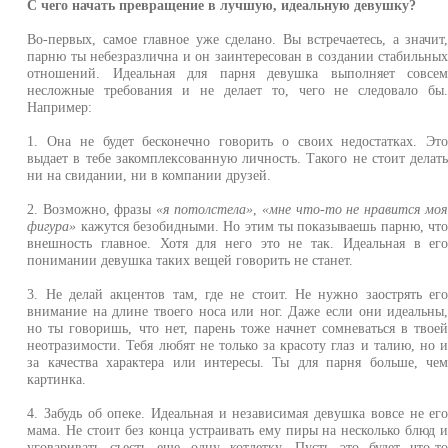
С чего начать превращение в лучшую, идеальную девушку?
Во-первых, самое главное уже сделано. Вы встречаетесь, а значит
парню ты небезразлична и он заинтересован в создании стабильны
отношений. Идеальная для парня девушка выполняет совсе
несложные требования и не делает то, чего не следовало бы
Например:
1. Она не будет бесконечно говорить о своих недостатках. Эт
выдает в тебе закомплексованную личность. Такого не стоит делат
ни на свидании, ни в компании друзей.
2. Возможно, фразы
«я потолстела»
,
«мне что-то не нравится мо
фигура»
кажутся безобидными. Но этим ты показываешь парню, чт
внешность главное. Хотя для него это не так. Идеальная в ег
понимании девушка таких вещей говорить не станет.
3. Не делай акцентов там, где не стоит. Не нужно заострять ег
внимание на длине твоего носа или ног. Даже если они идеальны
но ты говоришь, что нет, парень тоже начнет сомневаться в твое
неотразимости. Тебя любят не только за красоту глаз и талию, но 
за качества характера или интересы. Ты для парня больше, че
картинка.
4. Забудь об опеке. Идеальная и независимая девушка вовсе не ег
мама. Не стоит без конца устраивать ему пиры на несколько блюд 
уговаривать съесть еще одну котлетку. Пусть это будет что-т