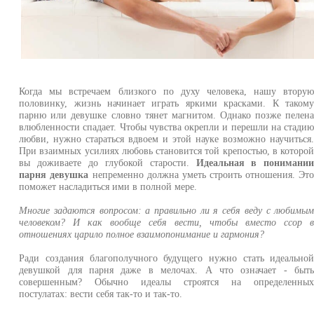
Когда мы встречаем близкого по духу человека, нашу втору
половинку, жизнь начинает играть яркими красками. К таком
парню или девушке словно тянет магнитом. Однако позже пелен
влюбленности спадает. Чтобы чувства окрепли и перешли на стади
любви, нужно стараться вдвоем и этой науке возможно научиться
При взаимных усилиях любовь становится той крепостью, в которо
вы доживаете до глубокой старости.
Идеальная в понимани
парня девушка
непременно должна уметь строить отношения. Эт
поможет насладиться ими в полной мере.
Многие задаются вопросом: а правильно ли я себя веду с любимы
человеком? И как вообще себя вести, чтобы вместо ссор 
отношениях царило полное взаимопонимание и гармония?
Ради создания благополучного будущего нужно стать идеально
девушкой для парня даже в мелочах. А что означает - быт
совершенным? Обычно идеалы строятся на определенны
постулатах: вести себя так-то и так-то.