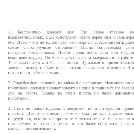
1. Безгранично доверяй ему. Это самое главное в
взаимоотношениях. Будь кристально чистой перед ним и сама вер
ему. Ложь – это не только грех, но и верный способ загубить даж
самые благополучные отношения. Всегда сопровождай сво
поступки объяснениями. Любая провинность рано или поздн
выплывает наружу. Он может действительно задержаться на работе
Твоя задача верить и больше ничего. Идеальная и притягательна
девушка никогда не будет проверять социальные сети и телефон. Эт
некрасиво и неблагоразумно.
2. Старайся быть ласковой, не забывай о сюрпризах. Маленькое смс 
приятными словами вызовет улыбку на лице и поднимет его боево
дух на работе. Однако не стоит писать их часто длинным
полотнами.
3. Стать не только идеальной девушкой, но и интересной прощ
простого. Для этого отведи любимого туда, где вы познакомились
поцелуй его, вспомните приятные моменты вместе. Если же он 
них забудет, не стоит упрекать и тем более обижаться. Прояв
милую снисходительность.