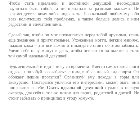
Чтобы стать идеальной и достойной девушкой, необходим
научиться быть собой, а не прятаться за разными масками. Н
рекомендуется кому-либо подражать. Рассказывай любимому об
всех волнующих тебя проблемах, а также больше делись с ни
радостями и впечатлениями.
Сделай так, чтобы он мог похвастаться перед тобой друзьями, стан
еще желаннее и притягательнее. Ухоженные ногти, легкий макияж
гладкая кожа – это все важно и никогда не стоит об этом забывать
Удели себе пару минут в день, чтобы оставаться на высоте и стат
той самой идеальной девушкой.
Будь деятельной и иди в ногу со временем. Вместо самостоятельног
отдыха, попробуй расслабиться с ним, выбрав новый вид спорта. О
обожает пешие прогулки? Организуй ему походы в горы ил
экскурсию. Постарайся увлечься его интересами, может быть, он
понравятся и тебе.
Стать идеальной девушкой
нужно, в перву
очередь, для себя и только потом для парня, родителей и друзей. Н
стоит забывать о принципах в угоду кому-то.