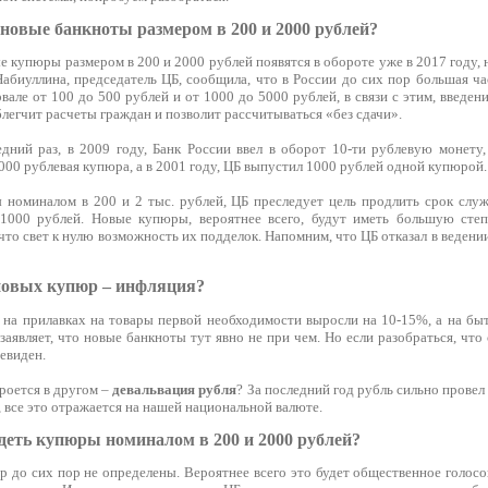
 новые банкноты размером в 200 и 2000 рублей?
е купюры размером в 200 и 2000 рублей появятся в обороте уже в 2017 году, н
Набиуллина, председатель ЦБ, сообщила, что в России до сих пор большая ч
але от 100 до 500 рублей и от 1000 до 5000 рублей, в связи с этим, введе
блегчит расчеты граждан и позволит рассчитываться «без сдачи».
дний раз, в 2009 году, Банк России ввел в оборот 10-ти рублевую монету, 
00 рублевая купюра, а в 2001 году, ЦБ выпустил 1000 рублей одной купюрой.
 номиналом в 200 и 2 тыс. рублей, ЦБ преследует цель продлить срок сл
1000 рублей. Новые купюры, вероятнее всего, будут иметь большую сте
то свет к нулю возможность их подделок. Напомним, что ЦБ отказал в веден
новых купюр – инфляция?
 на прилавках на товары первой необходимости выросли на 10-15%, а на бы
заявляет, что новые банкноты тут явно не при чем. Но если разобраться, что
евиден.
роется в другом –
девальвация рубля
? За последний год рубль сильно провел
, все это отражается на нашей национальной валюте.
деть купюры номиналом в 200 и 2000 рублей?
 до сих пор не определены. Вероятнее всего это будет общественное голосо