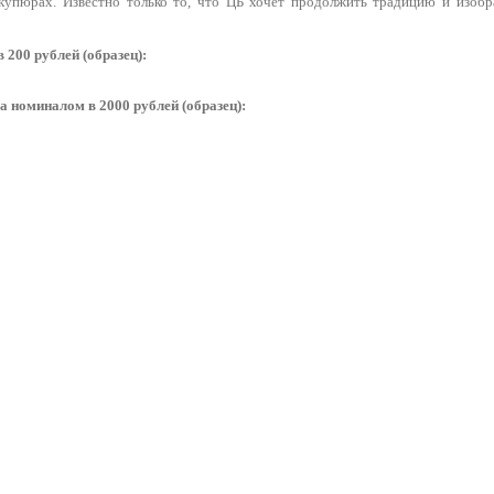
купюрах. Известно только то, что ЦБ хочет продолжить традицию и изобр
200 рублей (образец):
 номиналом в 2000 рублей (образец):