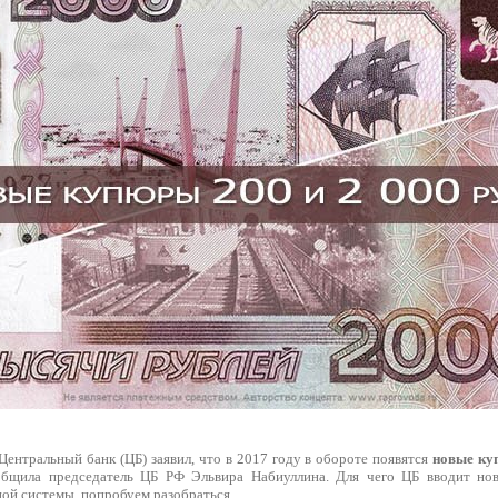
Центральный банк (ЦБ) заявил, что в 2017 году в обороте появятся
новые ку
общила председатель ЦБ РФ Эльвира Набиуллина. Для чего ЦБ вводит но
ой системы, попробуем разобраться.