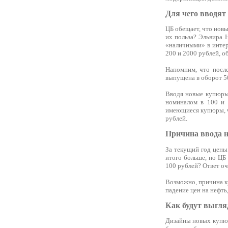
Для чего вводят
ЦБ обещает, что новы
их польза? Эльвира 
«наличными» в интерв
200 и 2000 рублей, о
Напомним, что после
выпущена в оборот 50
Вводя новые купюры
номиналом в 100 и 
имеющиеся купюры, ч
рублей.
Причина ввода 
За текущий год цены
итого больше, но ЦБ 
100 рублей? Ответ оч
Возможно, причина к
падение цен на нефть
Как будут выгля
Дизайны новых купюр