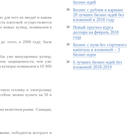
бизнес-идей
Бизнес с рублем в кармане:
20 лучших бизнес-идей без
о для чего их вводят и какова
вложений в 2018 году
асть платежей осуществляется
ние новых купюр, номиналом в
Новый прогноз курса
доллара на февраль 2018
года
до этого, в 2006 году, была
Бизнес с нуля без стартового
капитала и вложений – 3
бизнес-идеи
ужбы уже выпущенных купюр,
пень защищенности, чем уже
6 лучших бизнес-идей без
ии купюры номиналом в 10 000
вложений 2018-2019
товую технику и электронику
 сейчас можно купить на 50 и
 на валютном рынке. Санкции,
вание, победитель которого и