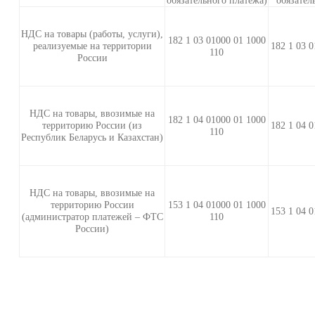
обязательного платежа)
обязател
НДС на товары (работы, услуги),
182 1 03 01000 01 1000
реализуемые на территории
182 1 03 0
110
России
НДС на товары, ввозимые на
182 1 04 01000 01 1000
территорию России (из
182 1 04 0
110
Республик Беларусь и Казахстан)
НДС на товары, ввозимые на
территорию России
153 1 04 01000 01 1000
153 1 04 0
(администратор платежей – ФТС
110
России)