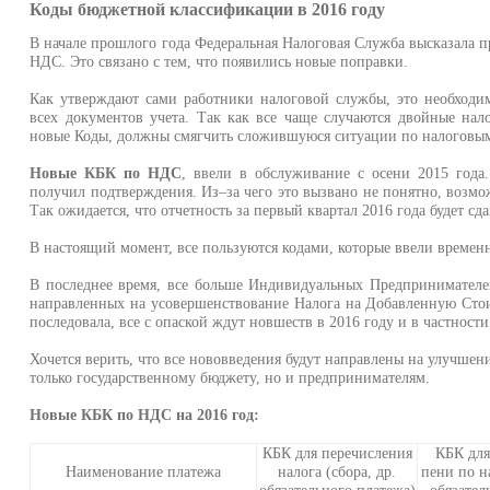
Коды бюджетной классификации в 2016 году
В начале прошлого года Федеральная Налоговая Служба высказала п
НДС. Это связано с тем, что появились новые поправки.
Как утверждают сами работники налоговой службы, это необходи
всех документов учета. Так как все чаще случаются двойные нал
новые Коды, должны смягчить сложившуюся ситуации по налоговым
Новые КБК по НДС
, ввели в обслуживание с осени 2015 года
получил подтверждения. Из–за чего это вызвано не понятно, возмо
Так ожидается, что отчетность за первый квартал 2016 года будет с
В настоящий момент, все пользуются кодами, которые ввели временн
В последнее время, все больше Индивидуальных Предпринимателей
направленных на усовершенствование Налога на Добавленную Стои
последовала, все с опаской ждут новшеств в 2016 году и в частност
Хочется верить, что все нововведения будут направлены на улучшен
только государственному бюджету, но и предпринимателям.
Новые КБК по НДС на 2016 год:
КБК для перечисления
КБК для
Наименование платежа
налога (сбора, др.
пени по на