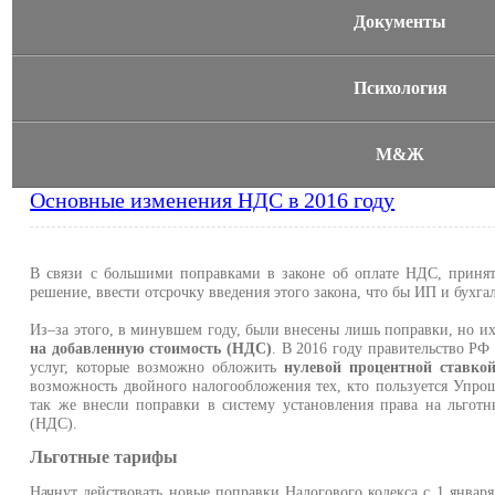
Документы
Психология
М&Ж
Основные изменения НДС в 2016 году
В связи с большими поправками в законе об оплате НДС, принят
решение, ввести отсрочку введения этого закона, что бы ИП и бухга
Из–за этого, в минувшем году, были внесены лишь поправки, но их
на добавленную стоимость (НДС)
. В 2016 году правительство Р
услуг, которые возможно обложить
нулевой процентной ставк
возможность двойного налогообложения тех, кто пользуется Упр
так же внесли поправки в систему установления права на льготн
(НДС).
Льготные тарифы
Начнут действовать новые поправки Налогового кодекса с 1 января 