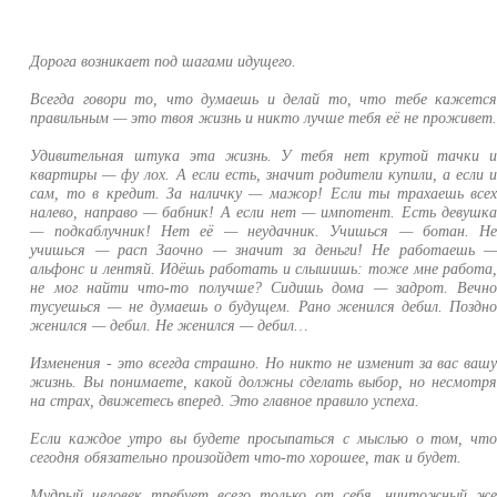
Дорога возникает под шагами идущего.
Всегда говори то, что думаешь и делай то, что тебе кажетс
правильным — это твоя жизнь и никто лучше тебя её не проживет
Удивительная штука эта жизнь. У тебя нет крутой тачки 
квартиры — фу лох. А если есть, значит родители купили, а если 
сам, то в кредит. За наличку — мажор! Если ты трахаешь все
налево, направо — бабник! А если нет — импотент. Есть девушк
— подкаблучник! Нет её — неудачник. Учишься — ботан. Н
учишься — расп Заочно — значит за деньги! Не работаешь 
альфонс и лентяй. Идёшь работать и слышишь: тоже мне работа
не мог найти что-то получше? Сидишь дома — задрот. Вечн
тусуешься — не думаешь о будущем. Рано женился дебил. Поздн
женился — дебил. Не женился — дебил…
Изменения - это всегда страшно. Но никто не изменит за вас ваш
жизнь. Вы понимаете, какой должны сделать выбор, но несмотр
на страх, движетесь вперед. Это главное правило успеха.
Если каждое утро вы будете просыпаться с мыслью о том, чт
сегодня обязательно произойдет что-то хорошее, так и будет.
Мудрый человек требует всего только от себя, ничтожный ж