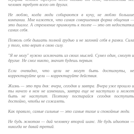
человек требует всего от других.
Не люблю, когда люди собираются в кучу, не люблю больши
компании. Мне кажется, что самая совершенная форма общения 
это диалог. А стремление примкнуть к толпе — это от недостатк
самих себя.
Позволь себе дышать полной грудью и не загоняй себя в рамки. Сил
у того, кто верит в свою силу.
"Я не могу" нужно исключать из своих мыслей. Сумел один, смогут 
другие. Не смог никто, значит будешь первым.
Если очевидно, что цели не могут быть достигнуты, н
корректируйте цели — корректируйте действия.
Жизнь — это три дня: вчера, сегодня и завтра. Вчера уже прошло 
ты ничего в нем не изменишь, завтра еще не наступило и може
быть не наступит. Поэтому постарайся сегодня поступит
достойно, чтобы не сожалеть.
Как правило, самые сильные — это самые тихие и спокойные люди.
Не будь жмотом — дай человеку второй шанс. Не будь идиотом 
никогда не давай третий.