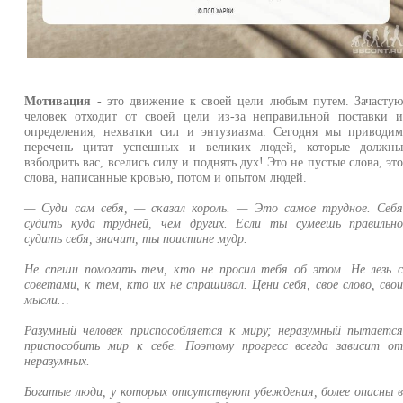
Мотивация
- это движение к своей цели любым путем. Зачасту
человек отходит от своей цели из-за неправильной поставки 
определения, нехватки сил и энтузиазма. Сегодня мы приводи
перечень цитат успешных и великих людей, которые должн
взбодрить вас, вселись силу и поднять дух! Это не пустые слова, эт
слова, написанные кровью, потом и опытом людей.
— Cуди сам себя, — сказал король. — Это самое трудное. Себ
судить куда трудней, чем других. Если ты сумеешь правильн
судить себя, значит, ты поистине мудр.
Не спеши помогать тем, кто не просил тебя об этом. Не лезь 
советами, к тем, кто их не спрашивал. Цени себя, свое слово, сво
мысли…
Разумный человек приспособляется к миру; неразумный пытаетс
приспособить мир к себе. Поэтому прогресс всегда зависит о
неразумных.
Богатые люди, у которых отсутствуют убеждения, более опасны 