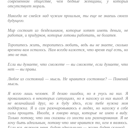
современном обществе, чем бедные женщины, у которы
отсутствует мораль.
Никогда не смейся над чужим прошлым, ты еще не знаешь своег
будущего.
Мир состоит из бездельников, которые хотят иметь деньги, н
работая, и придурков, которые готовы работать, не богатея.
Торопитесь жить, торопитесь любить, ведь вы не знаете, скольк
времени вам осталось. Нам всегда кажется, что время ещё есть, н
это не так.
Если вы думаете, что сможете — вы сможете, если думаете, чт
нет — вы правы.
Любое из состояний — мысль. Не нравится состояние? — Поменя
мысль.
Я всего лишь человек. Я делаю ошибки, но я учусь на них. 
проваливаюсь в некоторых ситуациях, но я нахожу из них выход. 
не величайший друг, но я буду здесь, если тебе нужна мо
поддержка. Я и сам разочаровываюсь в людях, но нахожу в себ
силы прощать. Иногда, я говорю вещи, которые не имею в виду
Только потому, что они сказаны со злости или разочарования. Я н
хочу быть идеальным, потому что мне нравится то, кем я являюсь
Если все, включая меня, будут идеальными — жизнь будет скучной.