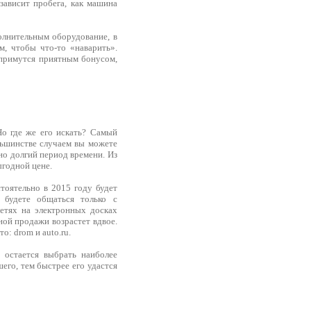
зависит пробега, как машина
полнительным оборудование, в
м, чтобы что-то «наварить».
оспримутся приятным бонусом,
о где же его искать? Самый
ольшинстве случаем вы можете
но долгий период времени. Из
ыгодной цене.
тоятельно в 2015 году будет
 будете общаться только с
етях на электронных досках
ной продажи возрастет вдвое.
: drom и auto.ru.
 остается выбрать наиболее
его, тем быстрее его удастся