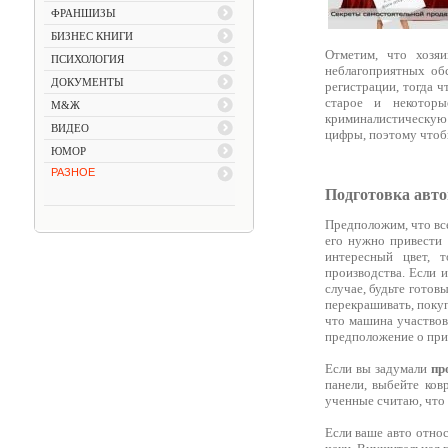
ФРАНШИЗЫ
БИЗНЕС КНИГИ
Отметим, что хозяи
ПСИХОЛОГИЯ
неблагоприятных обс
ДОКУМЕНТЫ
регистрации, тогда 
старое и некоторы
М&Ж
криминалистическую э
ВИДЕО
цифры, поэтому чтоб
ЮМОР
РАЗНОЕ
Подготовка авт
Предположим, что все
его нужно привести 
интересный цвет, 
производства. Если 
случае, будьте готов
перекрашивать, покуп
что машина участвова
предположение о при
Если вы задумали
пр
панели, выбейте ков
ученные считаю, что
Если ваше авто относ