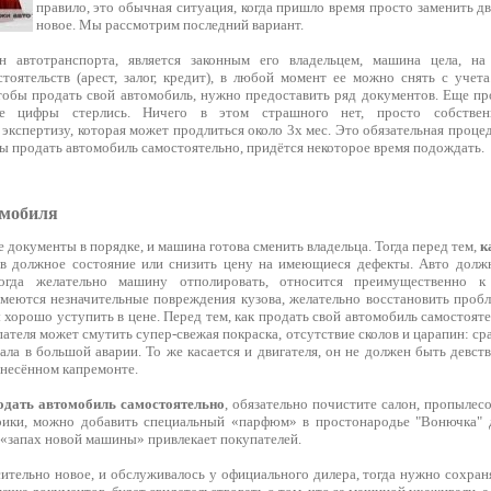
правило, это обычная ситуация, когда пришло время просто заменить 
новое. Мы рассмотрим последний вариант.
н автотранспорта, является законным его владельцем, машина цела, н
тоятельств (арест, залог, кредит), в любой момент ее можно снять с учета
чтобы продать свой автомобиль, нужно предоставить ряд документов. Еще пр
е цифры стерлись. Ничего в этом страшного нет, просто собствен
кспертизу, которая может продлиться около 3х мес. Это обязательная проце
ы продать автомобиль самостоятельно, придётся некоторое время подождать.
омобиля
 документы в порядке, и машина готова сменить владельца. Тогда перед тем,
к
в должное состояние или снизить цену на имеющиеся дефекты. Авто должн
тогда желательно машину отполировать, относится преимущественно к
имеются незначительные повреждения кузова, желательно восстановить проб
ы хорошо уступить в цене. Перед тем, как продать свой автомобиль самостоят
ателя может смутить супер-свежая покраска, отсутствие сколов и царапин: ср
ла в большой аварии. То же касается и двигателя, он не должен быть девст
несённом капремонте.
одать автомобиль самостоятельно
, обязательно почистите салон, пропылесо
рики, можно добавить специальный «парфюм» в простонародье "Вонючка" д
 «запах новой машины» привлекает покупателей.
ительно новое, и обслуживалось у официального дилера, тогда нужно сохран