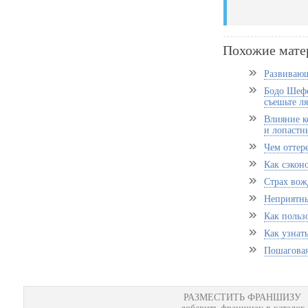
Похожие мате
Развивающ
Бодо Шефе
съешьте л
Влияние к
и лопастн
Чем оттер
Как сэкон
Страх вож
Неприятны
Как польз
Как узнат
Пошаговая
РАЗМЕСТИТЬ ФРАНШИЗУ