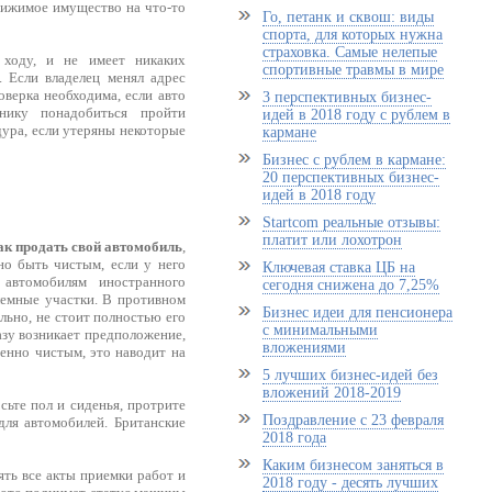
движимое имущество на что-то
Го, петанк и сквош: виды
спорта, для которых нужна
страховка. Самые нелепые
а ходу, и не имеет никаких
спортивные травмы в мире
. Если владелец менял адрес
оверка необходима, если авто
3 перспективных бизнес-
нику понадобиться пройти
идей в 2018 году с рублем в
дура, если утеряны некоторые
кармане
Бизнес с рублем в кармане:
20 перспективных бизнес-
идей в 2018 году
Startcom реальные отзывы:
платит или лохотрон
ак продать свой автомобиль
,
о быть чистым, если у него
Ключевая ставка ЦБ на
 автомобилям иностранного
сегодня снижена до 7,25%
лемные участки. В противном
Бизнес идеи для пенсионера
ельно, не стоит полностью его
с минимальными
азу возникает предположение,
вложениями
венно чистым, это наводит на
5 лучших бизнес-идей без
вложений 2018-2019
сьте пол и сиденья, протрите
Поздравление с 23 февраля
ля автомобилей. Британские
2018 года
Каким бизнесом заняться в
ять все акты приемки работ и
2018 году - десять лучших