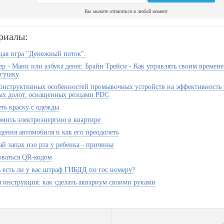
Вы можете отписаться в любой момент
риалы:
ая игра "Денежный поток".
р - Мани или азбука денег, Брайн Трейси - Как управлять своим временем
ягушку
онструктивных особенностей промывочных устройств на эффективность
ых долот, оснащенных резцами PDC
еть краску с одежды
омить электроэнергию в квартире
дения автомобиля и как его преодолеть
й запах изо рта у ребенка - причины
оваться QR-кодом
ь есть ли у вас штраф ГИБДД по гос.номеру?
 инструкция: как сделать аквариум своими руками