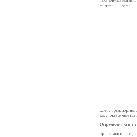
чеки. Внушительная п
во время продажи.
Если у транспортног
т.д.), тогда лучше вс
Определиться с 
При помощи интерне