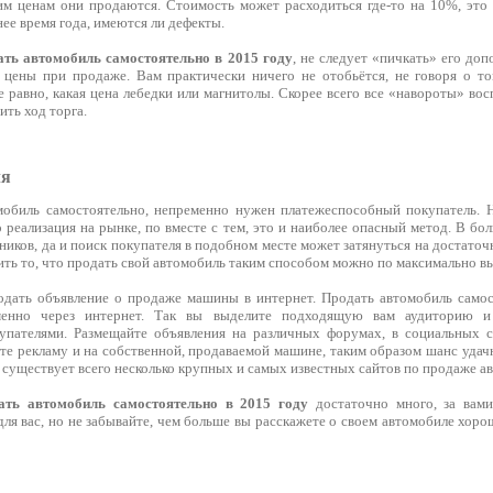
им ценам они продаются. Стоимость может расходиться где-то на 10%, это 
нее время года, имеются ли дефекты.
ать автомобиль самостоятельно в 2015 году
, не следует «пичкать» его до
 цены при продаже. Вам практически ничего не отобьётся, не говоря о то
е равно, какая цена лебедки или магнитолы. Скорее всего все «навороты» в
ть ход торга.
ля
обиль самостоятельно, непременно нужен платежеспособный покупатель. Н
 реализация на рынке, по вместе с тем, это и наиболее опасный метод. В б
иков, да и поиск покупателя в подобном месте может затянуться на достаточ
ть то, что продать свой автомобиль таким способом можно по максимально в
дать объявление о продаже машины в интернет. Продать автомобиль самос
менно через интернет. Так вы выделите подходящую вам аудиторию и
упателями. Размещайте объявления на различных форумах, в социальных с
те рекламу и на собственной, продаваемой машине, таким образом шанс удач
существует всего несколько крупных и самых известных сайтов по продаже авто
ать автомобиль самостоятельно в 2015 году
достаточно много, за вами
я вас, но не забывайте, чем больше вы расскажете о своем автомобиле хорош