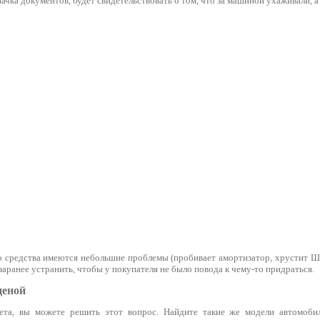
ачка документов, будет свидетельствовать о том, что за машиной ухаживали, 
о средства имеются небольшие проблемы (пробивает амортизатор, хрустит Ш
е заранее устранить, чтобы у покупателя не было повода к чему-то придраться.
ценой
та, вы можете решить этот вопрос. Найдите такие же модели автомобил