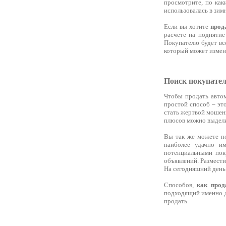
просмотрите, по как
использовалась в зим
Если вы хотите
прод
расчете на поднятие
Покупателю будет вс
который может измени
Поиск покупате
Чтобы продать автом
простой способ – это
стать жертвой мошенн
плюсов можно выдели
Вы так же можете по
наиболее удачно и
потенциальными пок
объявлений. Размести
На сегодняшний день 
Способов,
как прод
подходящий именно дл
продать.