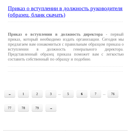
Приказ о вступлении в должность руководителя
(образец, бланк скачать)
Приказ о вступлении в должность директора
- первый
приказ, который необходимо издать организации. Сегодня мы
предлагаем вам ознакомиться с правильным образцом приказа о
вступлении в должность генерального директора.
Представленный образец приказа поможет вам с легкостью
составить собственный по образцу и подобию.
...
...
←
1
2
3
5
6
7
76
77
78
79
→