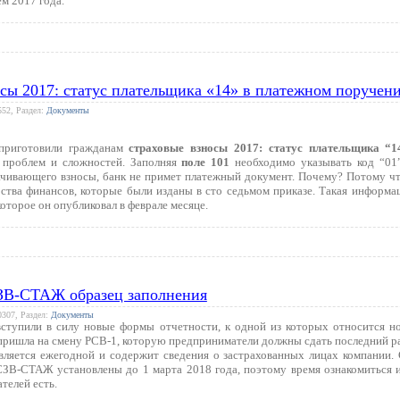
м 2017 года.
сы 2017: статус плательщика «14» в платежном поручен
552, Раздел:
Документы
приготовили гражданам
страховые взносы 2017: статус плательщика “
 проблем и сложностей. Заполняя
поле 101
необходимо указывать код “01”
лачивающего взносы, банк не примет платежный документ. Почему? Потому ч
ства финансов, которые были изданы в сто седьмом приказе. Такая информа
которое он опубликовал в феврале месяце.
ЗВ-СТАЖ образец заполнения
0307, Раздел:
Документы
вступили в силу новые формы отчетности, к одной из которых относится н
ришла на смену РСВ-1, которую предприниматели должны сдать последний раз
вляется ежегодной и содержит сведения о застрахованных лицах компании. 
ЗВ-СТАЖ установлены до 1 марта 2018 года, поэтому время ознакомиться и
телей есть.