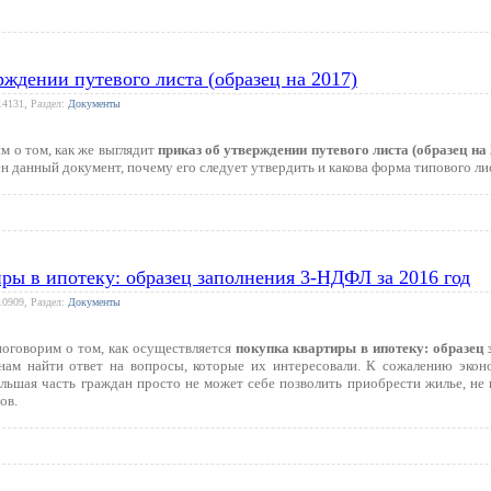
рждении путевого листа (образец на 2017)
14131, Раздел:
Документы
м о том, как же выглядит
приказ об утверждении путевого листа (образец на 
н данный документ, почему его следует утвердить и какова форма типового ли
ры в ипотеку: образец заполнения 3-НДФЛ за 2016 год
10909, Раздел:
Документы
поговорим о том, как осуществляется
покупка квартиры в ипотеку: образец
ам найти ответ на вопросы, которые их интересовали. К сожалению экон
большая часть граждан просто не может себе позволить приобрести жилье, не
ов.