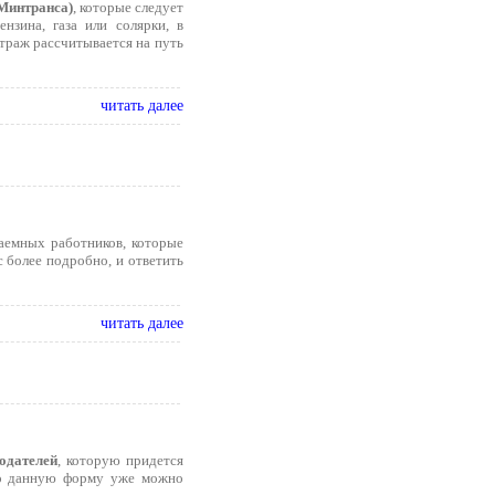
 Минтранса)
, которые следует
нзина, газа или солярки, в
траж рассчитывается на путь
читать далее
наемных работников, которые
 более подробно, и ответить
читать далее
одателей
, которую придется
что данную форму уже можно