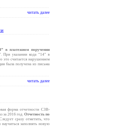
читать далее
ии
14” в платежном поручении
. При указании кода “14” в
то это считается нарушением
ция была получена из письма
читать далее
овая форма отчетности СЗВ-
 за 2016 год.
Отчетность по
Следует сразу отметить, что
 научиться заполнять новую