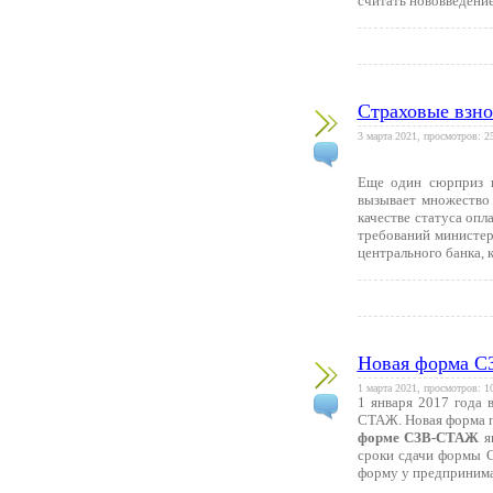
считать нововведение
Страховые взно
3 марта 2021, просмотров: 2
Еще один сюрприз 
вызывает множество
качестве статуса оп
требований министер
центрального банка, 
Новая форма С
1 марта 2021, просмотров: 1
1 января 2017 года 
СТАЖ. Новая форма п
форме СЗВ-СТАЖ
я
сроки сдачи формы С
форму у предпринима