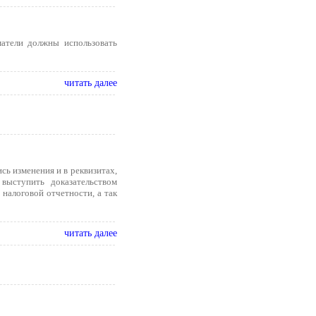
матели должны использовать
читать далее
ись изменения и в реквизитах,
выступить доказательством
налоговой отчетности, а так
читать далее