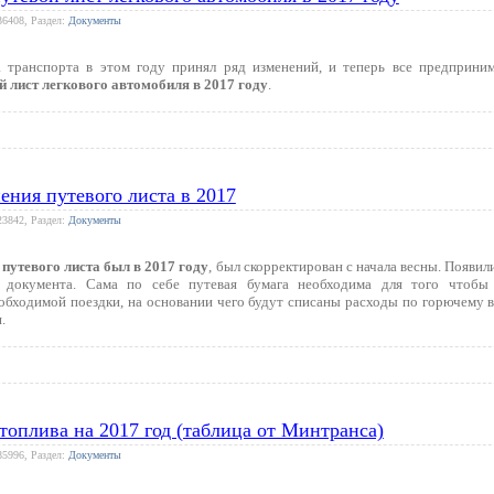
36408, Раздел:
Документы
а транспорта в этом году принял ряд изменений, и теперь все предприни
 лист легкового автомобиля в 2017 году
.
ения путевого листа в 2017
23842, Раздел:
Документы
путевого листа был в 2017 году
, был скорректирован с начала весны. Появил
документа. Сама по себе путевая бумага необходима для того чтобы 
обходимой поездки, на основании чего будут списаны расходы по горючему в 
.
топлива на 2017 год (таблица от Минтранса)
85996, Раздел:
Документы