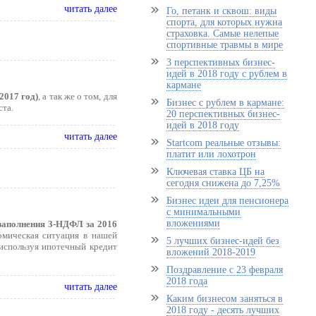
читать далее
Го, петанк и сквош: виды
спорта, для которых нужна
страховка. Самые нелепые
спортивные травмы в мире
3 перспективных бизнес-
идей в 2018 году с рублем в
кармане
2017 год)
, а так же о том, для
Бизнес с рублем в кармане:
ста.
20 перспективных бизнес-
идей в 2018 году
читать далее
Startcom реальные отзывы:
платит или лохотрон
Ключевая ставка ЦБ на
сегодня снижена до 7,25%
Бизнес идеи для пенсионера
с минимальными
вложениями
 заполнения 3-НДФЛ за 2016
омическая ситуация в нашей
5 лучших бизнес-идей без
 используя ипотечный кредит
вложений 2018-2019
Поздравление с 23 февраля
2018 года
читать далее
Каким бизнесом заняться в
2018 году - десять лучших