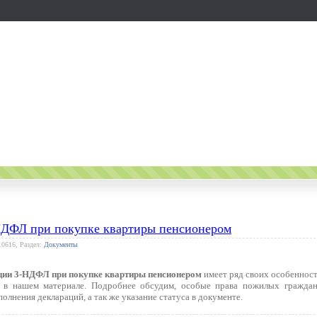
НДФЛ при покупке квартиры пенсионером
10616, Раздел:
Документы
ции 3-НДФЛ при покупке квартиры пенсионером
имеет ряд своих особенност
 в нашем материале. Подробнее обсудим, особые права пожилых гражда
олнения деклараций, а так же указание статуса в документе.