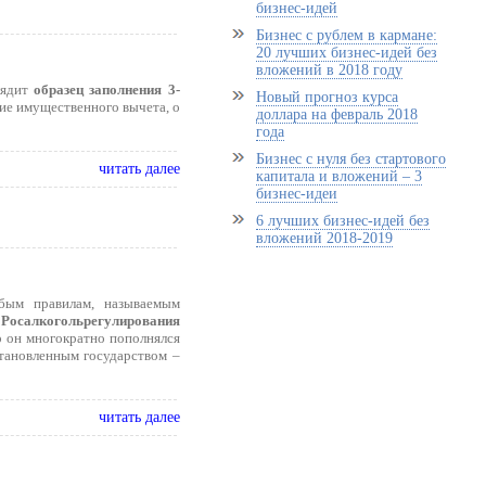
бизнес-идей
Бизнес с рублем в кармане:
20 лучших бизнес-идей без
вложений в 2018 году
лядит
образец заполнения 3-
Новый прогноз курса
ие имущественного вычета, о
доллара на февраль 2018
года
Бизнес с нуля без стартового
читать далее
капитала и вложений – 3
бизнес-идеи
6 лучших бизнес-идей без
вложений 2018-2019
бым правилам, называемым
Росалкогольрегулирования
ор он многократно пополнялся
становленным государством –
читать далее