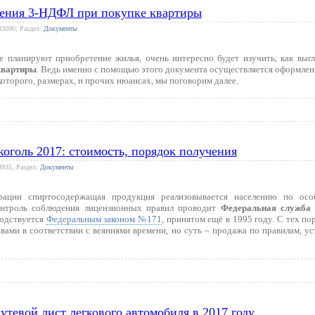
нения 3-НДФЛ при покупке квартиры
33090, Раздел:
Документы
е планируют приобретение жилья, очень интересно будет изучить, как выг
квартиры
. Ведь именно с помощью этого документа осуществляется оформлен
оторого, размерах, и прочих нюансах, мы поговорим далее.
коголь 2017: стоимость, порядок получения
8935, Раздел:
Документы
рации спиртосодержащая продукция реализовывается населению по осо
онтроль соблюдения лицензионных правил проводит
Федеральная служба 
водствуется
Федеральным законом №171
, принятом ещё в 1995 году. С тех п
вами в соответствии с веяниями времени, но суть – продажа по правилам, у
тевой лист легкового автомобиля в 2017 году