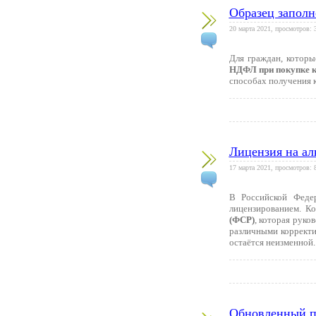
Образец запол
20 марта 2021, просмотров: 
Для граждан, которы
НДФЛ при покупке 
способах получения к
Лицензия на ал
17 марта 2021, просмотров: 
В Российской Феде
лицензированием. К
(ФСР)
, которая руко
различными корректи
остаётся неизменной.
Обновленный пу