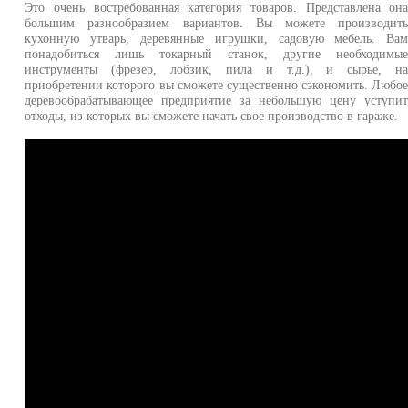
Это очень востребованная категория товаров. Представлена он
большим разнообразием вариантов. Вы можете производит
кухонную утварь, деревянные игрушки, садовую мебель. Ва
понадобиться лишь токарный станок, другие необходимы
инструменты (фрезер, лобзик, пила и т.д.), и сырье, н
приобретении которого вы сможете существенно сэкономить. Любо
деревообрабатывающее предприятие за небольшую цену уступи
отходы, из которых вы сможете начать свое производство в гараже.