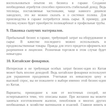
воспользоваться опытом их бизнеса в гараже. Создани
необходимых атрибутов способно приносить стабильный доход. Вед
теплицы, поставляемые частниками, чаще намного дешевл
заводских, это же можно сказать и о системах полива. Дл
производства в гараже потребуется лишь сырье. К примеру, дл
теплиц нужно будет приобрести поликарбонат и профильные трубы.
9. Паковка сыпучих материалов.
Прибыльный бизнес в гараже, требующий затрат на оборудование 
сырье. В качестве последнего можно использовать 
продовольственные товары. Правда для этого придется оформить вс
разрешения и лицензии. Розничная торговля в этом случае буде
невыгодна.
10. Китайские фонарики.
Интересная и не требующая особых затрат бизнес-идея из Кита
может быть вполне доходной. Ведь китайские фонарики использую
для украшения праздников. Учитывая их невысокую цену 
высокий спрос, вы не пожалеете о выборе именно этой бизнес-иде
из Китая.
Варианты, пришедшие к нам от восточных соседей, н
исчерпываются теми, что описаны выше. При желании вы может
заняться изготовлением жалюзи, пеноблоков и многих други
необходимых в хозяйстве материалов и изделий. Главное верить 