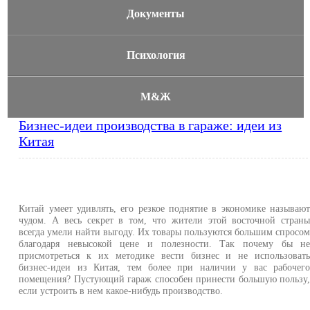
Документы
Психология
М&Ж
Бизнес-идеи производства в гараже: идеи из
Китая
Китай умеет удивлять, его резкое поднятие в экономике называю
чудом. А весь секрет в том, что жители этой восточной стран
всегда умели найти выгоду. Их товары пользуются большим спросо
благодаря невысокой цене и полезности. Так почему бы н
присмотреться к их методике вести бизнес и не использоват
бизнес-идеи из Китая, тем более при наличии у вас рабочег
помещения? Пустующий гараж способен принести большую пользу
если устроить в нем какое-нибудь производство.