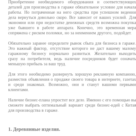
Приобретение необходимого оборудования и соответствующи
деталей для производства в гараже обязательное условие для начал
работы. Но потраченные на него средства при успешном ведени
дела вернуться довольно скоро. Все зависит от ваших усилий. Дл
экономии или при недостатке денежных средств возможна покупк
уже бывшего в работе аппарата. Конечно, это временная мер
сопряжена с риском поломки, но за неимением другого, подойдет.
Обязательно заранее определите рынок сбыта для бизнеса в гараже
Это важный фактор, отсутствие которого не даст вашему малом
гаражному бизнесу нормально развиться. Желательно выходит
сразу на потребителя, ведь наличие посредников будет означат
меньшую прибыль за ваш труд.
Для этого необходимо развернуть хорошую рекламную компанию
разместив объявления о продаже своего товара в интернете, газета
и среди знакомых. Возможно, они и станут вашими первым
клиентами.
Наличие бизнес-плана упростит все дело. Именно с его помощью в
сможете выбрать оптимальный вариант среди бизнес-идей с Кита
для производства в гараже.
1. Деревянные изделия.