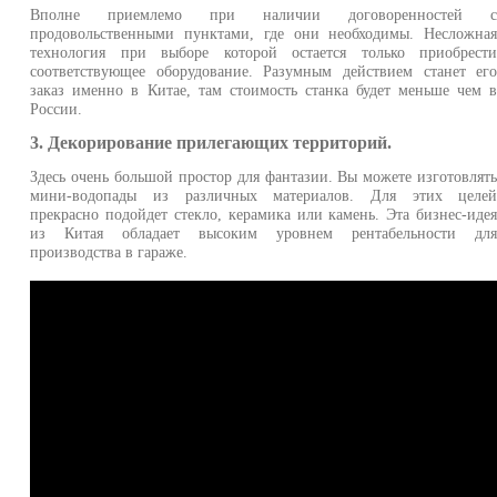
Вполне приемлемо при наличии договоренностей 
продовольственными пунктами, где они необходимы. Несложна
технология при выборе которой остается только приобрест
соответствующее оборудование. Разумным действием станет ег
заказ именно в Китае, там стоимость станка будет меньше чем 
России.
3. Декорирование прилегающих территорий.
Здесь очень большой простор для фантазии. Вы можете изготовлят
мини-водопады из различных материалов. Для этих целе
прекрасно подойдет стекло, керамика или камень. Эта бизнес-иде
из Китая обладает высоким уровнем рентабельности дл
производства в гараже.