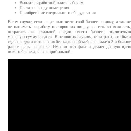
Выплата заработной платы рабочим
Плата за аренду помещения
Приобретение специального оборудования
В том случае, если вы решили вести свой бизнес на дому, а так ж
не нанимать на работу посторонних лиц, у вас есть возможность
потратить на начальной стадии своего бизнеса, значительн
меньшую сумму средств. В основных случаях, те затраты, что был
сделаны для изготовления бес каркасной мебели, ниже в 2 и больш
рас ее цены на рынке. Именно этот факт и делает данную иде
нового бизнеса, очень прибыльной.