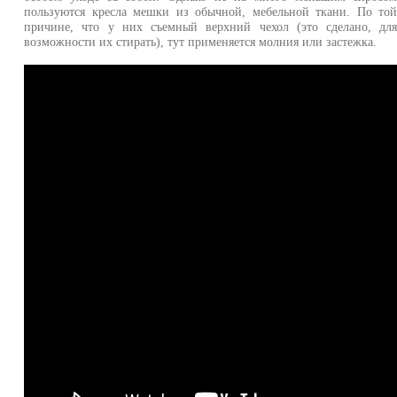
пользуются кресла мешки из обычной, мебельной ткани. По то
причине, что у них съемный верхний чехол (это сделано, дл
возможности их стирать), тут применяется молния или застежка.