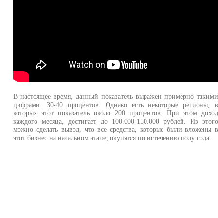
В настоящее время, данный показатель выражен примерно таким
цифрами: 30-40 процентов. Однако есть некоторые регионы, 
которых этот показатель около 200 процентов. При этом дохо
каждого месяца, достигает до 100.000-150.000 рублей. Из этог
можно сделать вывод, что все средства, которые были вложены 
этот бизнес на начальном этапе, окупятся по истечению полу года.