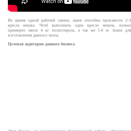
Во время одной рабочей смены, швея способна произвести 2-
кресла мешка. Чтоб выполнить один кресло мешок, нужн
примерно около 4 кг полистирола, а так же 5-6 м. ткани дл
изготовления данного чехла.
Целевая аудитория данного бизнеса
Этот бизнес, по изготовлению бескаркасной мебели, обязательн