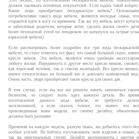
должен завлекать основных покупателей. Если задать такой вопрос
Какие люди приобретают бескаркасную мебель? Основным
потребителями такого вида мебели, являются молодые семьи, чт
стараются идти в ногу со временем. Так же эту мебель могут купит
и заботливые родители, которые хотят, сделать жизнь своего дит
более безопасной (чтоб он ненароком не наткнулся на острые угл
каркасной мебели).
Если рассматривать более подробно все три вида бескаркасно
мебели, то стоит отметить тот факт, что самый большой спрос, имее
кресло мешок. Эта мебель, является очень удобным аксессуаро
любого жилья. Передвинуть в другое место кресло мешок, сможет
как взрослый человек, так и совсем маленький. Все кресло мешки
имеют относительно не большой вес и довольно компактный вид
Очень часто, люди приобретают такие кресла для своих дач.
В том случае, если вы все же решили начать заниматься таки
бизнесом, то следует знать одну важную деталь: Во врем
изготовления данного вида мебели, ее требуется делат
эксклюзивной, а если сказать точнее, это значит, что вс
произведенные вами модели, по своему дизайну, обязательн
должны быть разными.
Применяя на каждую модель, разную ткань, вы добьетесь этого бе
особых усилий. Не бойтесь изготавливать свои изделия в новых, 
так же оригинальных стилях. Делайте эксперименты с цветом 