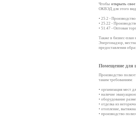
Чтобы
открыть свое
ОКВЭД для этого вида
• 25.2 - Производств
• 25.22 - Производст
• 51.47 - Оптовая т
Также в бизнес-план
Энергонадзор, местна
предоставления образ
Помещение для 
Производство полиэт
таким требованиям:
• организация мест дл
• наличие эвакуацио
• оборудование разме
• отделка из негорючи
• отопление, вытяжна
• производство поли