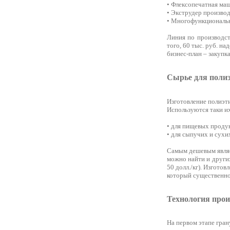
• Флексопечатная маш
• Экструдер производ
• Многофункциональн
Линия по производст
того, 60 тыс. руб. н
бизнес-план – закупка
Сырье для поли
Изготовление полиэт
Используются таки и
• для пищевых проду
• для сыпучих и сухи
Самым дешевым являет
можно найти и других
50 долл./кг). Изгото
который существенно
Технология прои
На первом этапе гра