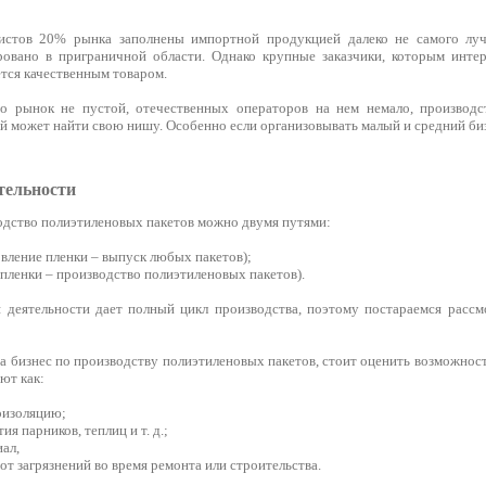
истов 20% рынка заполнены импортной продукцией далеко не самого луч
ровано в приграничной области. Однако крупные заказчики, которым инте
тся качественным товаром.
то рынок не пустой, отечественных операторов на нем немало, производс
й может найти свою нишу. Особенно если организовывать малый и средний биз
тельности
одство полиэтиленовых пакетов можно двумя путями:
овление пленки – выпуск любых пакетов);
 пленки – производство полиэтиленовых пакетов).
 деятельности дает полный цикл производства, поэтому постараемся рассмо
а бизнес по производству полиэтиленовых пакетов, стоит оценить возможнос
ют как:
оизоляцию;
ия парников, теплиц и т. д.;
ал,
от загрязнений во время ремонта или строительства.