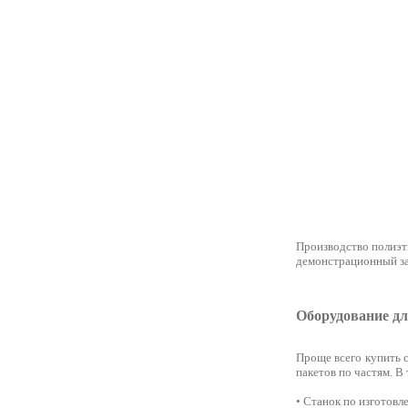
Производство полиэти
демонстрационный зал (4
Оборудование дл
Проще всего купить 
пакетов по частям. В
• Станок по изготовл