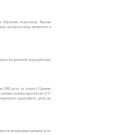
и обучение персонала. Кроме
одов, которую надо включить в
анул вторичной переработки.
 380 долл. за тонну). Однако
й пленки нужны красители (15-
торичного гранулянта, цена на
ираются питающим шнеком и по