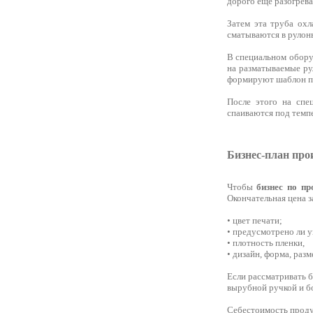
дорого еще разогрев
Затем эта труба охл
сматываются в рулон
В специальном обору
на разматываемые ру
формируют шаблон па
После этого на спе
спаиваются под темпе
Бизнес-план про
Чтобы
бизнес по пр
Окончательная цена з
• цвет печати;
• предусмотрено ли у
• плотность пленки,
• дизайн, форма, разм
Если рассматривать 
вырубной ручкой и б
Себестоимость продукт