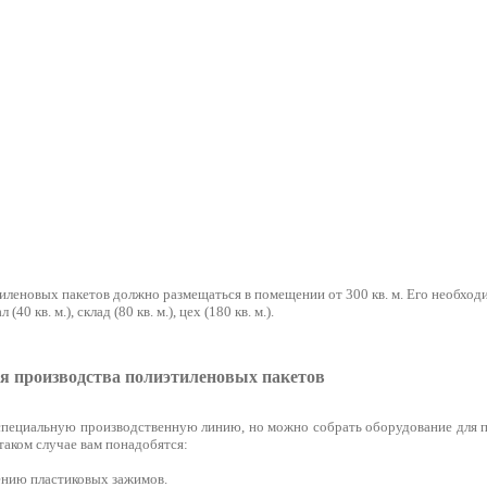
леновых пакетов должно размещаться в помещении от 300 кв. м. Его необходи
0 кв. м.), склад (80 кв. м.), цех (180 кв. м.).
я производства полиэтиленовых пакетов
специальную производственную линию, но можно собрать оборудование для 
 таком случае вам понадобятся:
ению пластиковых зажимов.