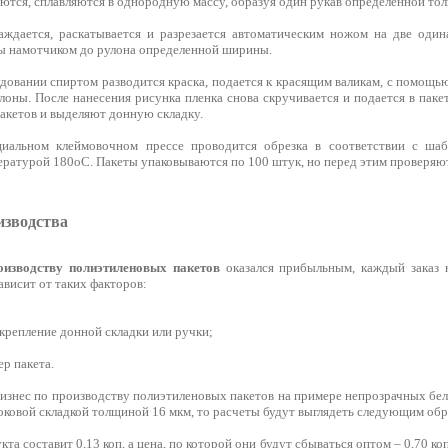
аются, сплавляются в однородную массу, образуя один рукав определенной то
аждается, раскатывается и разрезается автоматическим ножом на две оди
ы намотчиком до рулона определенной ширины.
довании спиртом разводится краска, подается к красящим валикам, с помощь
лоны. После нанесения рисунка пленка снова скручивается и подается в пак
кетов и выделяют донную складку.
циальном клеймовочном прессе проводится обрезка в соответствии с ша
ратурой 180оС. Пакеты упаковываются по 100 штук, но перед этим проверяют
изводства
оизводству полиэтиленовых пакетов
оказался прибыльным, каждый заказ н
ависит от таких факторов:
крепление донной складки или ручки;
ер пакета.
бизнес по производству полиэтиленовых пакетов на примере непрозрачных бе
оковой складкой толщиной 16 мкм, то расчеты будут выглядеть следующим обр
а составит 0,13 коп, а цена, по которой они будут сбываться оптом – 0,70 коп