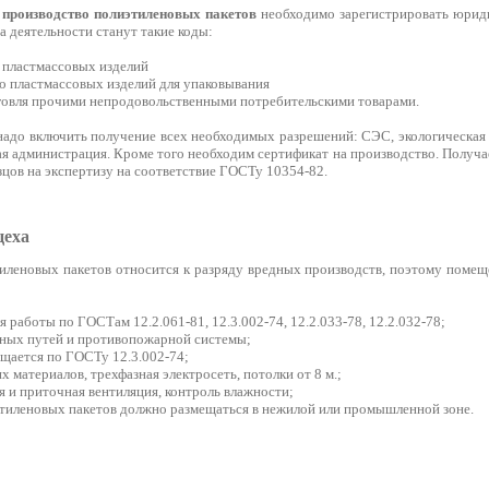
 производство полиэтиленовых пакетов
необходимо зарегистрировать юрид
 деятельности станут такие коды:
о пластмассовых изделий
во пластмассовых изделий для упаковывания
орговля прочими непродовольственными потребительскими товарами.
 надо включить получение всех необходимых разрешений: СЭС, экологическая
я администрация. Кроме того необходим сертификат на производство. Получае
цов на экспертизу на соответствие ГОСТу 10354-82.
цеха
иленовых пакетов относится к разряду вредных производств, поэтому помещ
я работы по ГОСТам 12.2.061-81, 12.3.002-74, 12.2.033-78, 12.2.032-78;
нных путей и противопожарной системы;
щается по ГОСТу 12.3.002-74;
х материалов, трехфазная электросеть, потолки от 8 м.;
я и приточная вентиляция, контроль влажности;
этиленовых пакетов должно размещаться в нежилой или промышленной зоне.