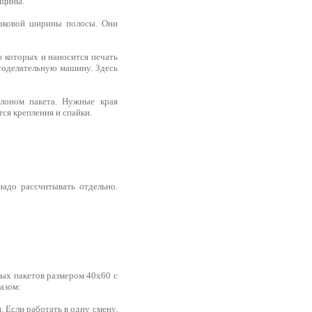
лщины.
наковой ширины полосы. Они
ю которых и наносится печать
етоделательную машину. Здесь
блоном пакета. Нужные края
ся крепления и спайки.
адо рассчитывать отдельно.
лых пакетов размером 40х60 с
азом:
. Если работать в одну смену,