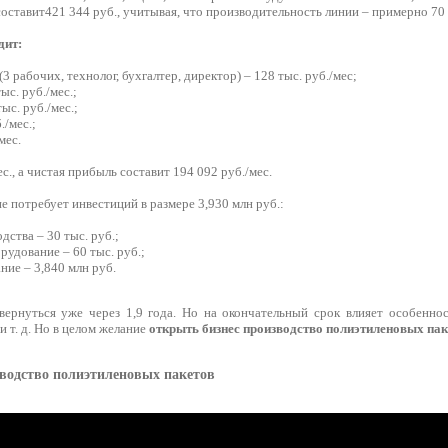
составит421 344 руб., учитывая, что производительность линии – примерно 70 
дит:
(3 рабочих, технолог, бухгалтер, директор) – 128 тыс. руб./мес;
ыс. руб./мес.;
ыс. руб./мес.;
./мес.;
мес.
с., а чистая прибыль составит 194 092 руб./мес.
е потребует инвестиций в размере 3,930 млн руб.:
дства – 30 тыс. руб.;
рудование – 60 тыс. руб.;
ние – 3,840 млн руб.
ернуться уже через 1,9 года. Но на окончательный срок влияет особеннос
и т. д. Но в целом желание
открыть бизнес производство полиэтиленовых пак
водство полиэтиленовых пакетов