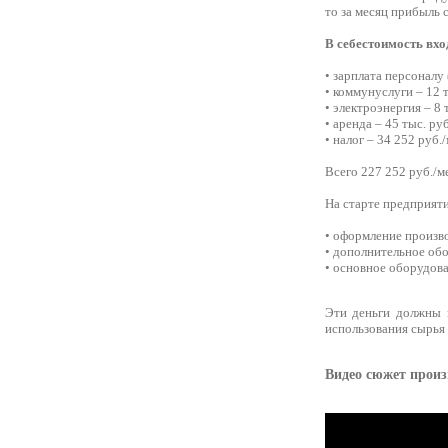
то за месяц прибыль 
В себестоимость вхо
• зарплата персоналу 
• коммунуслуги – 12 т
• электроэнергия – 8 т
• аренда – 45 тыс. руб
• налог – 34 252 руб./
Всего 227 252 руб./ме
На старте предприяти
• оформление произво
• дополнительное обо
• основное оборудова
Эти деньги должны в
использования сырья 
Видео сюжет произ