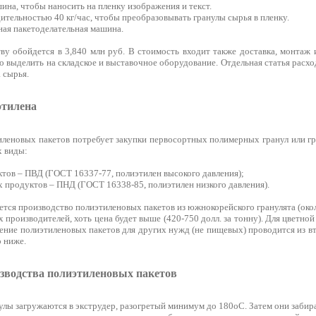
ина, чтобы наносить на пленку изображения и текст.
ительностью 40 кг/час, чтобы преобразовывать гранулы сырья в пленку.
ая пакетоделательная машина.
ву обойдется в 3,840 млн руб. В стоимость входит также доставка, монтаж 
адо выделить на складское и выставочное оборудование. Отдельная статья расх
 сырья.
этилена
иленовых пакетов потребует закупки первосортных полимерных гранул или гр
х виды:
ктов – ПВД (ГОСТ 16337-77, полиэтилен высокого давления);
х продуктов – ПНД (ГОСТ 16338-85, полиэтилен низкого давления).
ся производство полиэтиленовых пакетов из южнокорейского гранулята (около
 производителей, хоть цена будет выше (420-750 долл. за тонну). Для цветно
вление полиэтиленовых пакетов для других нужд (не пищевых) проводится из в
 ниже.
зводства полиэтиленовых пакетов
нулы загружаются в экструдер, разогретый минимум до 180оС. Затем они заб