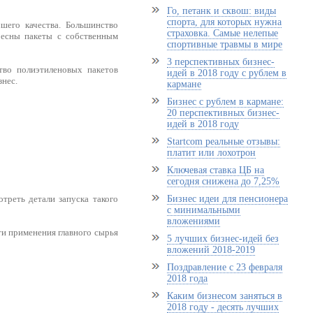
Го, петанк и сквош: виды
спорта, для которых нужна
шего качества. Большинство
страховка. Самые нелепые
ресны пакеты с собственным
спортивные травмы в мире
3 перспективных бизнес-
тво полиэтиленовых пакетов
идей в 2018 году с рублем в
нес.
кармане
Бизнес с рублем в кармане:
20 перспективных бизнес-
идей в 2018 году
Startcom реальные отзывы:
платит или лохотрон
Ключевая ставка ЦБ на
сегодня снижена до 7,25%
Бизнес идеи для пенсионера
треть детали запуска такого
с минимальными
вложениями
ти применения главного сырья
5 лучших бизнес-идей без
вложений 2018-2019
Поздравление с 23 февраля
2018 года
Каким бизнесом заняться в
2018 году - десять лучших