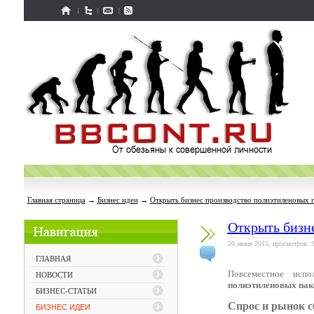
Главная страница
→
Бизнес идеи
→
Открыть бизнес производство полиэтиленовых п
Открыть бизн
20 июня 2015, просмотров: 
ГЛАВНАЯ
Повсеместное испо
НОВОСТИ
полиэтиленовых пак
БИЗНЕС-СТАТЬИ
Спрос и рынок 
БИЗНЕС ИДЕИ