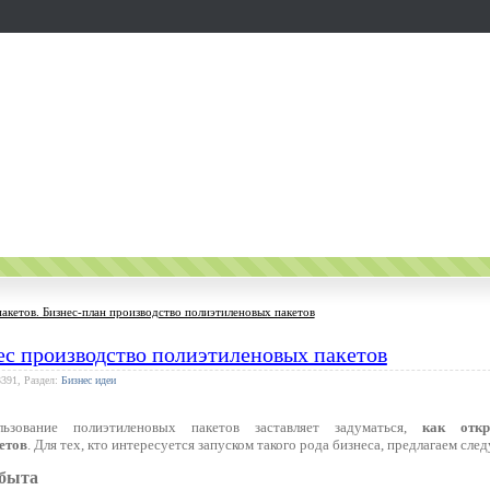
акетов. Бизнес-план производство полиэтиленовых пакетов
ес производство полиэтиленовых пакетов
3391, Раздел:
Бизнес идеи
льзование полиэтиленовых пакетов заставляет задуматься,
как откр
етов
. Для тех, кто интересуется запуском такого рода бизнеса, предлагаем сл
сбыта