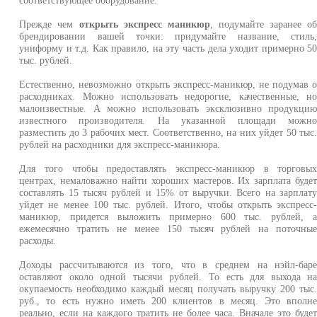
соответствующее оборудование.
Прежде чем
открыть экспресс маникюр
, подумайте заранее о
брендировании вашей точки: придумайте название, стиль
униформу и т.д. Как правило, на эту часть дела уходит примерно 5
тыс. рублей.
Естественно, невозможно открыть экспресс-маникюр, не подумав 
расходниках. Можно использовать недорогие, качественные, н
малоизвестные. А можно использовать эксклюзивно продукци
известного производителя. На указанной площади можн
разместить до 3 рабочих мест. Соответственно, на них уйдет 50 тыс
рублей на расходники для экспресс-маникюра.
Для того чтобы предоставлять экспресс-маникюр в торговы
центрах, немаловажно найти хороших мастеров. Их зарплата буде
составлять 15 тысяч рублей и 15% от выручки. Всего на зарплат
уйдет не менее 100 тыс. рублей. Итого, чтобы открыть экспресс
маникюр, придется выложить примерно 600 тыс. рублей, 
ежемесячно тратить не менее 150 тысяч рублей на поточны
расходы.
Доходы рассчитываются из того, что в среднем на нэйл-бар
оставляют около одной тысячи рублей. То есть для выхода н
окупаемость необходимо каждый месяц получать выручку 200 тыс
руб., то есть нужно иметь 200 клиентов в месяц. Это вполн
реально, если на каждого тратить не более часа. Вначале это буде