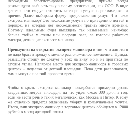
необходимо зарегистрировать предприятие, причем всегд
рекомендуют выбирать такую форму регистрации, как ООО. В вид
деятельности следует отметить категорию услуги парикмахерские 
прочие. Далее выбираем форму предоставления услуг. Что тако
экспресс маникюр? Это несложные услуги по приведению ногтей 
порядок, на которые нет необходимости тратить много времени
Поэтому идеальным будет выглядеть так называемый нэйл-бар
барная стойка у стены или посреди зала, за которой работаю
мастера, делающие экспресс-маникюр.
Преимущества открытия экспресс-маникюра
в том, что для этог
не надо брать в аренду отдельно расположенное помещение. Правда
размещать стойку не следует у всех на виду, но и не прятаться п
глухим углам. Неплохое место для экспресс-маникюра в торговы
центрах – недалеко от детской площадки. Пока дети развлекаются
мамы могут с пользой провести время.
Чтобы открыть экспресс маникюр понадобится примерно десят
квадратных метров. площади, на что уйдет около 300 долл. в год
если не вести речь о таких мегаполисах, как Москва и Питер. К том
же отдельно придется оплачивать уборку и коммунальные услуги
Итого, ваш экспресс-маникюр в торговых центрах обойдется в 1200
рублей в месяц арендной платы.