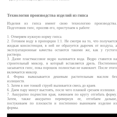
Технология производства изделий из гипса
Изделия из гипса имеют свою технологию производства
Подготовив гипс, просеяв его, приступаем к работе:
1. Отмеряем нужную норму гипса.
2. Готовим воду в пропорции 1:1. Не смотря на то, что получаетс
жидкая консистенция, в ней не образуется дырочек от воздуха, 
эксплуатационные качества остаются такими же, как у густог
раствора.
3. Далее пластмассовое ведро наливается вода. Ведро ставится н
строительный миксер, в который вставляется дрель. Постепенн
засыпается гипс, пока порошок полностью не намокнет. После этог
включается миксер.
4. Форма вымазывается дешевым растительным маслом бе
излишеств.
5. Затем в нее тонкой струей выливается смесь до краев.
6. Даем пару минут выстоять, после чего планкой срезаем излишки.
7. Аккуратно подчистив края, начинаем по кругу отгибать форму
Затем, также аккуратно перевернув ее, отгибаем дальше
постукиваем по плоскости и постепенно вынимаем изделие и
формы.