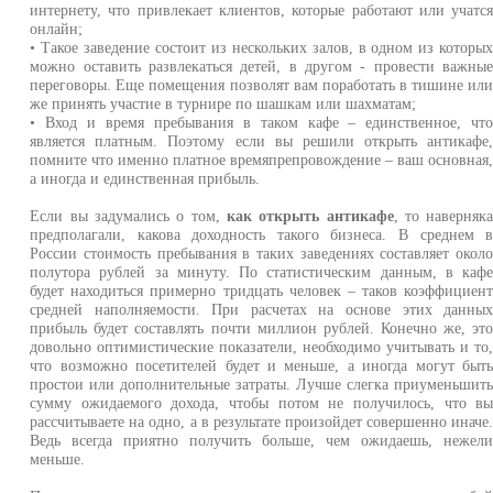
интернету, что привлекает клиентов, которые работают или учатс
онлайн;
• Такое заведение состоит из нескольких залов, в одном из которы
можно оставить развлекаться детей, в другом - провести важны
переговоры. Еще помещения позволят вам поработать в тишине ил
же принять участие в турнире по шашкам или шахматам;
• Вход и время пребывания в таком кафе – единственное, чт
является платным. Поэтому если вы решили открыть антикафе
помните что именно платное времяпрепровождение – ваш основная
а иногда и единственная прибыль.
Если вы задумались о том,
как открыть антикафе
, то наверняк
предполагали, какова доходность такого бизнеса. В среднем 
России стоимость пребывания в таких заведениях составляет окол
полутора рублей за минуту. По статистическим данным, в каф
будет находиться примерно тридцать человек – таков коэффициен
средней наполняемости. При расчетах на основе этих данны
прибыль будет составлять почти миллион рублей. Конечно же, эт
довольно оптимистические показатели, необходимо учитывать и то
что возможно посетителей будет и меньше, а иногда могут быт
простои или дополнительные затраты. Лучше слегка приуменьшит
сумму ожидаемого дохода, чтобы потом не получилось, что в
рассчитываете на одно, а в результате произойдет совершенно иначе
Ведь всегда приятно получить больше, чем ожидаешь, нежел
меньше.