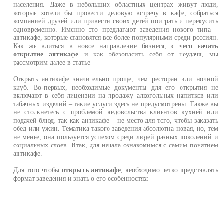
населения. Даже в небольших областных центрах живут люди
которые хотели бы провести деловую встречу в кафе, собратьс
компанией друзей или привести своих детей поиграть и перекусит
одновременно. Именно это предлагают заведения нового типа 
антикафе, которые становятся все более популярными среди россиян
Как же влиться в новое направление бизнеса,
с чего начат
открытие антикафе
и как обезопасить себя от неудачи, м
рассмотрим далее в статье.
Открыть антикафе значительно проще, чем ресторан или ночно
клуб. Во-первых, необходимые документы для его открытия н
включают в себя лицензии на продажу алкогольных напитков ил
табачных изделий – такие услуги здесь не предусмотрены. Также в
не столкнетесь с проблемой недовольства клиентов кухней ил
подачей блюд, так как антикафе – не место для того, чтобы заказат
обед или ужин. Тематика такого заведения абсолютна новая, но, те
не менее, она пользуется успехом среди людей разных поколений 
социальных слоев. Итак, для начала ознакомимся с самим понятие
антикафе.
Для того чтобы
открыть антикафе
, необходимо четко представлят
формат заведения и знать о его особенностях: