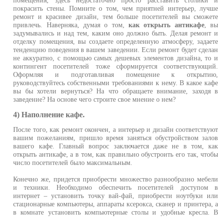
помещения, здесь недостаточно просто расставить столики 
покрасить стены. Помните о том, чем приятней интерьер, лучш
ремонт и красивее дизайн, тем больше посетителей вы сможет
привлечь. Наверняка, думая о том,
как открыть антикафе
, в
задумывались и над тем, каким оно должно быть. Делая ремонт 
отделку помещения, вы создаете определенную атмосферу, задает
тенденцию поведения в вашем заведении. Если ремонт будет сдела
не аккуратно, с помощью самых дешевых элементов дизайна, то 
контингент посетителей тоже сформируется соответствующий
Оформляя и подготавливая помещение к открытию
руководствуйтесь собственными требованиями к нему. В какое каф
вы бы хотели вернуться? На что обращаете внимание, заходя 
заведение? На основе чего строите свое мнение о нем?
4) Наполнение кафе.
После того, как ремонт окончен, а интерьер и дизайн соответствую
вашим пожеланиям, пришло время заняться обустройством зало
вашего кафе. Главный вопрос заключается даже не в том, ка
открыть антикафе, а в том, как правильно обустроить его так, чтоб
число посетителей было максимальным.
Конечно же, придется приобрести множество разнообразно мебел
и техники. Необходимо обеспечить посетителей доступом 
интернет – установить точку вай-фай, приобрести ноутбуки ил
стационарные компьютеры, аппараты ксерокса, сканер и принтера, 
в комнате установить компьютерные столы и удобные кресла. 