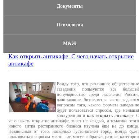
Документы
Психология
М&Ж
Как открыть антикафе. С чего начать открытие
антикафе
Ввиду того, что различные общественны
заведения пользуются все больше
популярностью среди населения России
начинающие бизнесмены часто задаютс
вопросом того, какого формата заведени
будет пользоваться спросом, где меньша
конкуренция и
как открыть антикафе
. 
чего начать открытие антикафе, знает не каждый, а тематика этог
нового витка ресторанного бизнеса изучена еще не до конца
Независимо от того, насколько густонаселен город, всегда буде
пользоваться спросом место, где могут собраться разные категори