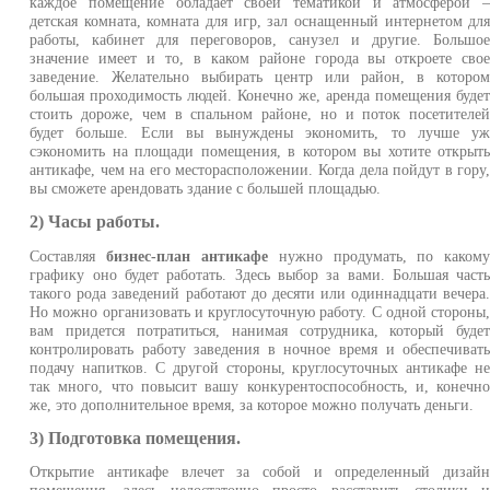
каждое помещение обладает своей тематикой и атмосферой 
детская комната, комната для игр, зал оснащенный интернетом дл
работы, кабинет для переговоров, санузел и другие. Большо
значение имеет и то, в каком районе города вы откроете сво
заведение. Желательно выбирать центр или район, в которо
большая проходимость людей. Конечно же, аренда помещения буде
стоить дороже, чем в спальном районе, но и поток посетителе
будет больше. Если вы вынуждены экономить, то лучше у
сэкономить на площади помещения, в котором вы хотите открыт
антикафе, чем на его месторасположении. Когда дела пойдут в гору
вы сможете арендовать здание с большей площадью.
2) Часы работы.
Составляя
бизнес-план антикафе
нужно продумать, по каком
графику оно будет работать. Здесь выбор за вами. Большая част
такого рода заведений работают до десяти или одиннадцати вечера
Но можно организовать и круглосуточную работу. С одной стороны
вам придется потратиться, нанимая сотрудника, который буде
контролировать работу заведения в ночное время и обеспечиват
подачу напитков. С другой стороны, круглосуточных антикафе н
так много, что повысит вашу конкурентоспособность, и, конечн
же, это дополнительное время, за которое можно получать деньги.
3) Подготовка помещения.
Открытие антикафе влечет за собой и определенный дизай