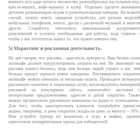
комнату игр надо купить множество разнообразных настольных игр
кресла-мешки, кофе-машину и кулер. Отдельно уделите внимани
детским развивающим играм и развлекательным наборам. На всяки
случай, нужно иметь зарядные устройства для разных моделе
мобильных телефонов, книги, диски с различной музыкой и много
другое. Старайтесь обеспечить максимальный ассортимен
развлечений и условия, необходимые для работы, ведь главное 
чтобы у вас посетитель нашел то, что нужно именно ему.
5) Маркетинг и рекламная деятельность.
Не зря говорят, что реклама – двигатель прогресса. Ваш бизнес-пла
антикафе должен предусматривать затраты на неё. Не экономьте н
рекламе вашего бизнеса, ведь чем больше людей узнают о вас, те
больше придут оценить новое заведение. Рекламировать открыти
антикафе можно начинать за несколько недель. Проводите активну
рекламную политику в социальных сетях, воспользуйтесь баннерно
рекламой на популярных сайтах, напечатайте листовки 
интересными предложениями, адресом и датой открытия. Такж
можно организовать рекламную компанию на радио и телевидении
Для того, чтобы заинтересовать клиентов, попробуйте провест
акцию, например, в день открытия скидка на цену за минуту – 50%
Или устройте турнир по шахматам и игру в мафии, заране
приготовив поощрительные призы для победителей.