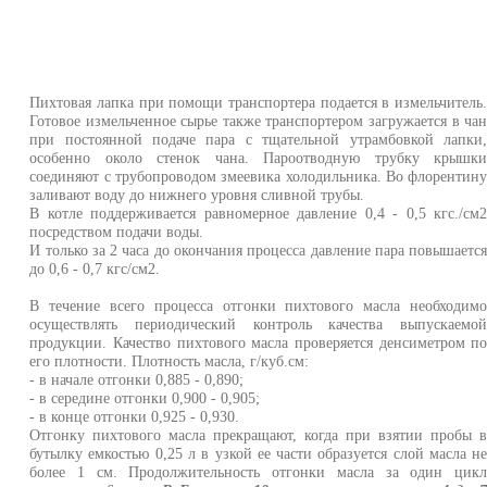
Пихтовая лапка при помощи транспортера подается в измельчитель
Готовое измельченное сырье также транспор­тером загружается в ча
при постоянной подаче пара с тщательной утрамбовкой лапки
особенно около стенок чана. Пароотводную трубку крышк
соединяют с трубопроводом змеевика холодильника. Во флорентин
заливают воду до нижнего уровня сливной трубы.
В котле поддерживается равномерное давление 0,4 - 0,5 кгс./см
посредством подачи воды.
И только за 2 часа до окончания процесса давление пара повышаетс
до 0,6 - 0,7 кгс/см2.
В течение всего процесса отгонки пихтового масла необходим
осуществлять периодический контроль качества выпускаемо
продукции. Качество пихтового масла проверяется денсиметром п
его плотности. Плотность масла, г/куб.см:
- в начале отгонки 0,885 - 0,890;
- в середине отгонки 0,900 - 0,905;
- в конце отгонки 0,925 - 0,930.
Отгонку пихтового масла прекращают, когда при взятии пробы 
бутылку емкостью 0,25 л в узкой ее части образуется слой масла н
более 1 см. Продолжительность отгонки масла за один цик