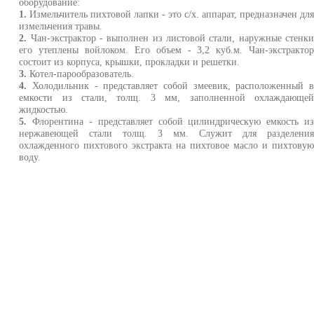
оборудование:
1.
Измельчитель пихтовой лапки - это с/х. аппарат, предназначен дл
измельчения травы.
2.
Чан-экстрактор - выполнен из листовой стали, наружные стенк
его утеплены войлоком. Его объем - 3,2 куб.м. Чан-экстракто
состоит из корпуса, крышки, прокладки и решетки.
3.
Котел-парообразователь.
4.
Холодильник - представляет собой змеевик, расположенный 
емкости из стали, толщ. 3 мм, заполненной охлаждающе
жидкостью.
5.
Флорентина - представляет собой цилиндрическую емкость и
нержа­веющей стали толщ. 3 мм. Служит для разде­лени
охлажденного пихтового экстракта на пихтовое масло и пихтову
воду.