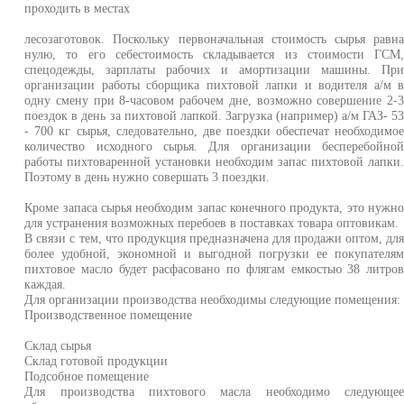
проходить в местах
лесозаготовок. Поскольку первоначальная стоимость сырья равн
нулю, то его себестоимость складывается из стоимости ГСМ
спецодежды, зарплаты рабочих и амортизации машины. Пр
организации работы сборщика пихтовой лапки и водителя а/м 
одну смену при 8-часовом рабочем дне, возможно совершение 2-
поездок в день за пихтовой лапкой. Загрузка (например) а/м ГАЗ- 5
- 700 кг сырья, следовательно, две поездки обеспечат необходимо
количество исход­ного сырья. Для организации бесперебойно
работы пихтоваренной установки необходим запас пихтовой лапки
Поэтому в день нужно совершать 3 поездки.
Кроме запаса сырья необходим запас конечного продукта, это нужн
для устранения возможных перебоев в поставках товара оптовикам.
В связи с тем, что продукция предназначена для продажи оптом, дл
более удобной, экономной и выгодной погрузки ее покупателя
пихтовое масло будет расфасовано по флягам емкостью 38 литро
каждая.
Для организации производства необходимы следующие помещения:
Производственное помещение
Склад сырья
Склад готовой продукции
Подсобное помещение
Для производства пихтового масла необходимо следующе