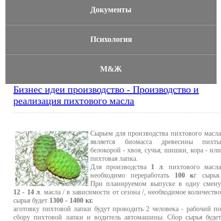
Документы
Психология
М&Ж
Бизнес идеи производство - Производство и
реализация пихтового масла
Сырьем для производства пихтового масл
является биомасса древесины пихт
белокорой - хвоя, сучья, шишки, кора - ил
пихтовая лапка.
Для производства
1 л
. пихтового масл
необходимо перера­ботать
100 к
г сырья
При планируемом выпуске в одну смен
12 - 14 л
. масла / в зависимости от сезона /, необходимое количеств
сырья будет
1300 - 1400 кг.
аготовку пихтовой лапки будут проводить 2 человека - рабочий п
сбору пихтовой лапки и водитель автомашины. Сбор сырья буде