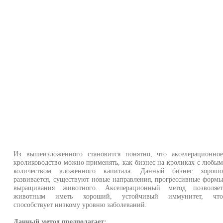
Из вышеизложенного становится понятно, что акселерационно
кролиководство можно применять, как бизнес на кроликах с любы
количеством вложенного капитала. Данный бизнес хорош
развивается, существуют новые направления, прогрессивные форм
выращивания животного. Акселерационный метод позволяе
животным иметь хороший, устойчивый иммунитет, чт
способствует низкому уровню заболеваний.
Данный метод предполагает: