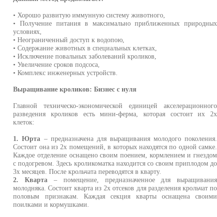
• Хорошо развитую иммунную систему животного,
• Получение питания в максимально приближенных природны
условиях,
• Неограниченный доступ к водопою,
• Содержание животных в специальных клетках,
• Исключение повальных заболеваний кроликов,
• Увеличение сроков подсоса,
• Комплекс инженерных устройств.
Выращивание кроликов: Бизнес с нуля
Главной техническо-экономической единицей акселерационног
разведения кроликов есть мини-ферма, которая состоит их 2
клеток:
1. Юрта
– предназначена для выращивания молодого поколения
Состоит она из 2х помещений, в которых находятся по одной самке
Каждое отделение оснащено своим поением, кормлением и гнездо
с подогревом. Здесь кроликоматка находится со своим приплодом д
3х месяцев. После крольчата переводятся в кварту.
2. Кварта
– помещение, предназначенное для выращивани
молодняка. Состоит кварта из 2х отсеков для разделения крольчат п
половым признакам. Каждая секция кварты оснащена своим
поилками и кормушками.