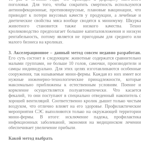
поголовья. Для того, чтобы сократить смертность используютс
антиинфекционные, противовирусные, плановые вакцинации, чт
приводит к потери вкусовых качеств у продукции, а лечебные 
диетические свойства мяса вообще сводятся к минимуму. Шкурк
животного становится также низкого качества. Техн
кролиководство предполагает большие капиталовложения и низку
рентабельность, потому является не пригодным для среднего ил
малого бизнеса на кроликах.
3. Акселерационное – данный метод совсем недавно разработан
Его суть состоит в следующем: животные содержатся сравнительн
малыми группами, не больше 10 голов, самочки, производители 
самцы индивидуально. Для этих целях изготавливаются особенны
сооружения, так называемые мини-фермы. Каждая из них имеет вс
нужные инженерно-технологические принадлежности, которы
максимально приближены к естественным условиям. Поение 
кормление осуществляется полуавтоматически. Что касаетс
фекалий, то они поступают в специально отведенный накопитель 
хорошей вентиляций. Соответственно кролик дышит только чисты
воздухом, что отлично влияет на его здоровье. Профилактически
мероприятия СЭС выполняются только на окружающей территори
мини-фермы. В итоге: исключение падежа, профилактик
инфекционных заболеваний, экономия на медицинском лечени
обеспечивает увеличение прибыли.
Какой метод выбрать