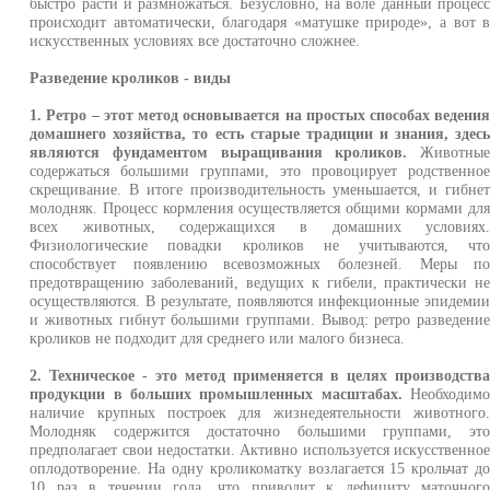
быстро расти и размножаться. Безусловно, на воле данный процес
происходит автоматически, благодаря «матушке природе», а вот 
искусственных условиях все достаточно сложнее.
Разведение кроликов - виды
1. Ретро – этот метод основывается на простых способах ведени
домашнего хозяйства, то есть старые традиции и знания, здес
являются фундаментом выращивания кроликов.
Животны
содержаться большими группами, это провоцирует родственно
скрещивание. В итоге производительность уменьшается, и гибне
молодняк. Процесс кормления осуществляется общими кормами дл
всех животных, содержащихся в домашних условиях
Физиологические повадки кроликов не учитываются, чт
способствует появлению всевозможных болезней. Меры п
предотвращению заболеваний, ведущих к гибели, практически н
осуществляются. В результате, появляются инфекционные эпидеми
и животных гибнут большими группами. Вывод: ретро разведени
кроликов не подходит для среднего или малого бизнеса.
2. Техническое - это метод применяется в целях производств
продукции в больших промышленных масштабах.
Необходим
наличие крупных построек для жизнедеятельности животного
Молодняк содержится достаточно большими группами, эт
предполагает свои недостатки. Активно используется искусственно
оплодотворение. На одну кроликоматку возлагается 15 крольчат д
10 раз в течении года, что приводит к дефициту маточног