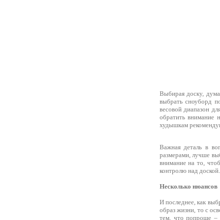
Выбирая доску, думай
выбрать сноуборд по
весовой диапазон дл
обратить внимание н
худышкам рекомендую
Важная деталь в во
размерами, лучше выб
внимание на то, что
контролю над доской.
Несколько нюансов
И последнее, как выб
образ жизни, то с ос
тем, что попроще – 