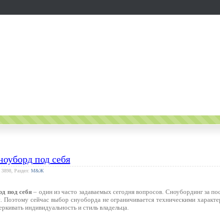
ноуборд под себя
 3898, Раздел:
М&Ж
д под себя
– один из часто задаваемых сегодня вопросов. Сноубординг за по
и. Поэтому сейчас выбор снуоборда не ограничивается техническими характе
ркивать индивидуальность и стиль владельца.