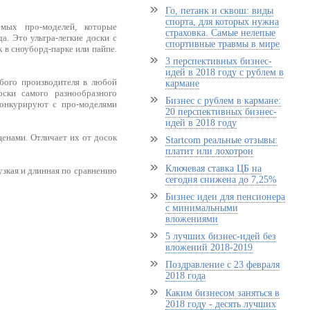
Го, петанк и сквош: виды
спорта, для которых нужна
мых про-моделей, которые
страховка. Самые нелепые
а. Это ультра-легкие доски с
спортивные травмы в мире
в сноуборд-парке или пайпе.
3 перспективных бизнес-
идей в 2018 году с рублем в
юбого производителя в любой
кармане
ски самого разнообразного
Бизнес с рублем в кармане:
конкурируют с про-моделями
20 перспективных бизнес-
идей в 2018 году
енами. Отличает их от досок
Startcom реальные отзывы:
платит или лохотрон
Ключевая ставка ЦБ на
узкая и длинная по сравнению
сегодня снижена до 7,25%
Бизнес идеи для пенсионера
с минимальными
вложениями
5 лучших бизнес-идей без
вложений 2018-2019
Поздравление с 23 февраля
2018 года
Каким бизнесом заняться в
2018 году - десять лучших