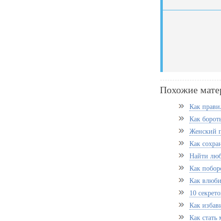
Похожие мате
Как прави
Как бороть
Женский п
Как сохра
Найти люб
Как побор
Как влюби
10 секрет
Как избав
Как стать