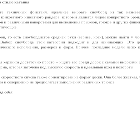
о стилю катания
те техничный фристайл, идеальнее выбрать сноуборд из так называе
конкретного известного райдера, который является лицом конкретного брэнд
й и различными наворотами для выполнения прыжков, трюков и других фишек 
ствующие.
ов, то есть сноубордистов средней руки (вернее, ноги), можно найти у л
 Выбор сноуборда этой категории подходит и для начинающих. Это до
фического исполнения, размеров и форм. Причем последние модели легко 
я карвинга достаточно просто – ищите его среди досок с самыми высокими ц
рма, которая заточена под высокую скорость и идеальный вход в повороты.
скоростного спуска также ориентирован на форму доски. Она более жесткая, 
па и совершенно не предполагает выполнения различных трюков.
од себя