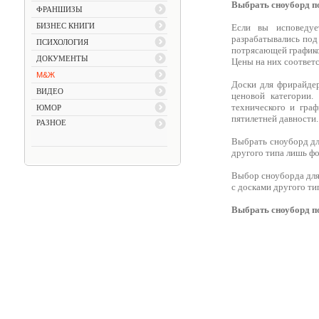
Выбрать сноуборд п
ФРАНШИЗЫ
БИЗНЕС КНИГИ
Если вы исповедуе
разрабатывались под 
ПСИХОЛОГИЯ
потрясающей графико
ДОКУМЕНТЫ
Цены на них соответ
М&Ж
Доски для фрирайдер
ВИДЕО
ценовой категории.
технического и гра
ЮМОР
пятилетней давности.
РАЗНОЕ
Выбрать сноуборд дл
другого типа лишь фо
Выбор сноуборда для 
с досками другого ти
Выбрать сноуборд п