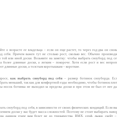
те о возрасте ее владельца – если он еще растет, то через год-два он снов
д себя. Причем важен тут не столько рост, сколько вес. Обычно произво
я той или иной доски. Возьмите на заметку: чтобы выбрать сноуборд под с
а более длинные доски, а легким – покороче. Хотя если рост и вес непро
т длинные доски, а толстым коротышкам – короткие.
просе,
как выбрать сноуборд под себя
– размер ботинок сноуборда. Ес
рать меньший, так как для комфортной езды необходимо, чтобы ботинок плот
бы носок ботинка не выходил за пределы доски и при этом не был от нее да
рать сноуборд под себя, в зависимости от своих физических кондиций. Если вы
воением доски у вас будет масса сложностей. Поэтому не стоит выбирать нав
на данном этапе вам будет не до трюкачества. BMX, серф, лыжи, скейт –