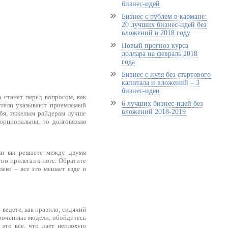
бизнес-идей
Бизнес с рублем в кармане:
20 лучших бизнес-идей без
вложений в 2018 году
Новый прогноз курса
доллара на февраль 2018
года
Бизнес с нуля без стартового
капитала и вложений – 3
бизнес-идеи
а станет перед вопросом, как
6 лучших бизнес-идей без
дители указывают приемлемый
вложений 2018-2019
ебя, тяжелым райдерам лучше
порциональны, то долговязым
ли вы решаете между двумя
но прилегал к ноге. Обратите
леко – все это мешает езде и
 ведете, как правило, сидячий
ороченные модели, обойдитесь
 это все, что дает неплохую