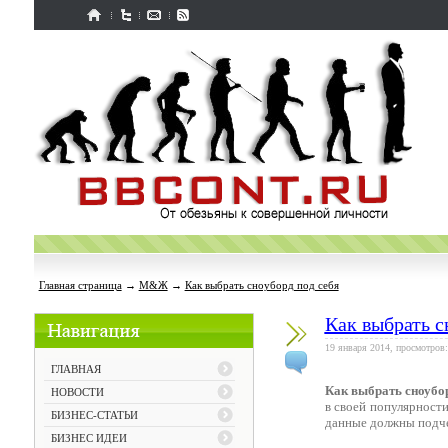
Главная страница
→
М&Ж
→
Как выбрать сноуборд под себя
Как выбрать с
19 января 2014, просмотров:
ГЛАВНАЯ
Как выбрать сноубор
НОВОСТИ
в своей популярност
БИЗНЕС-СТАТЬИ
данные должны подче
БИЗНЕС ИДЕИ