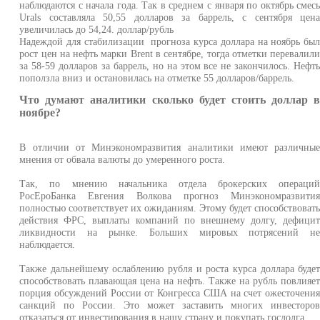
наблюдаются с начала года. Так в среднем с января по октябрь смес
Urals составляла 50,55 долларов за баррель, с сентября цен
увеличилась до 54,24. доллар/рубль
Надеждой для стабилизации прогноза курса доллара на ноябрь бы
рост цен на нефть марки Brent в сентябре, тогда отметки перевалил
за 58-59 долларов за баррель, но на этом все не закончилось. Нефт
поползла вниз и остановилась на отметке 55 долларов/баррель.
Что думают аналитики сколько будет стоить доллар 
ноябре?
В отличии от Минэкономразвития аналитики имеют различны
мнения от обвала валюты до умеренного роста.
Так, по мнению начальника отдела брокерских операци
РосЕроБанка Евгения Волкова прогноз Минэкономразвити
полностью соответствует их ожиданиям. Этому будет способствоват
действия ФРС, выплаты компаний по внешнему долгу, дефици
ликвидности на рынке. Больших мировых потрясений н
наблюдается.
Также дальнейшему ослаблению рубля и роста курса доллара буде
способствовать плавающая цена на нефть. Также на рубль повлияе
порция обсуждений России от Конгресса США на счет ожесточени
санкций по России. Это может заставить многих инвесторо
отказаться от инвестирования в нашу страну и покупать госдолга.