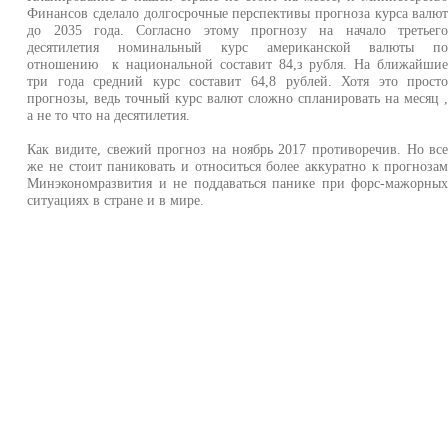
Финансов сделало долгосрочные перспективы прогноза курса валю
до 2035 года. Согласно этому прогнозу на начало третьег
десятилетия номинальный курс американской валюты п
отношению к национальной составит 84,з рубля. На ближайши
три года средний курс составит 64,8 рублей. Хотя это прост
прогнозы, ведь точный курс валют сложно спланировать на месяц 
а не то что на десятилетия.
Как видите, свежий прогноз на ноябрь 2017 противоречив. Но вс
же не стоит паниковать и относиться более аккуратно к прогноза
Минэкономразвития и не поддаваться панике при форс-мажорны
ситуациях в стране и в мире.