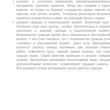
наличие и успешное проведение внешнеэкономически
контрактов, крупных проектов. Когда мы говорим о курс
валюты, то планы на будущее государства прямо зависят о
притока или оттока валюты. Успешная реализация больши
проектов положительно влияет на торговый баланс страны.
доверие граждан к национальной валюте. Валютный курс
Особенно пара евро доллар сильно чувствительна к паник
населения и доверия граждан к национальной валюте
Большинство граждан хранят свои сбережения в иностранно
валюте, а чего уже говорить, что у большинства граждан ест
«заначка» в иностранной валюте. Даже если Центробан
пытается снизить панику населения при сильном обвал
рубля, появляется сразу черный рынок валюты, где кур
гораздо выше. Такой ажиотаж приводит к резким скачка
валюты. Центробанк принимает непопулярные меры, вводи
дополнительные комиссии, ограничивает продажу валюты
Всё вызывает только негодование среди простых граждан.