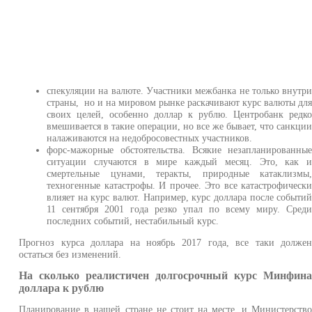
спекуляции на валюте. Участники межбанка не только внутр
страны, но и на мировом рынке раскачивают курс валюты дл
своих целей, особенно доллар к рублю. Центробанк редк
вмешивается в такие операции, но все же бывает, что санкци
налаживаются на недобросовестных участников.
форс-мажорные обстоятельства. Всякие незапланированны
ситуации случаются в мире каждый месяц. Это, как 
смертельные цунами, теракты, природные катаклизмы
техногенные катастрофы. И прочее. Это все катастрофическ
влияет на курс валют. Например, курс доллара после событи
11 сентября 2001 года резко упал по всему миру. Сред
последних событий, нестабильный курс.
Прогноз курса доллара на ноябрь 2017 года, все таки долже
остаться без изменений.
На сколько реалистичен долгосрочный курс Минфин
доллара к рублю
Планирование в нашей стране не стоит на месте, и Министерств