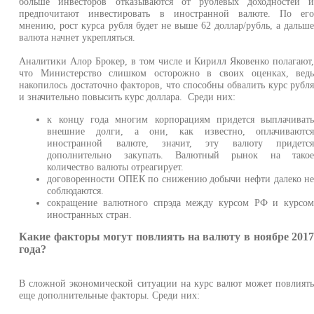
больше инвесторов отказываются от рублевых доходностей 
предпочитают инвестировать в иностранной валюте. По ег
мнению, рост курса рубля будет не выше 62 доллар/рубль, а дальш
валюта начнет укрепляться.
Аналитики Алор Брокер, в том числе и Кирилл Яковенко полагают
что Министерство слишком осторожно в своих оценках, вед
накопилось достаточно факторов, что способны обвалить курс рубл
и значительно повысить курс доллара. Среди них:
к концу года многим корпорациям придется выплачиват
внешние долги, а они, как известно, оплачиваютс
иностранной валюте, значит, эту валюту придетс
дополнительно закупать. Валютный рынок на тако
количество валюты отреагирует.
договоренности ОПЕК по снижению добычи нефти далеко н
соблюдаются.
сокращение валютного спрэда между курсом РФ и курсо
иностранных стран.
Какие факторы могут повлиять на валюту в ноябре 201
года?
В сложной экономической ситуации на курс валют может повлият
еще дополнительные факторы. Среди них: