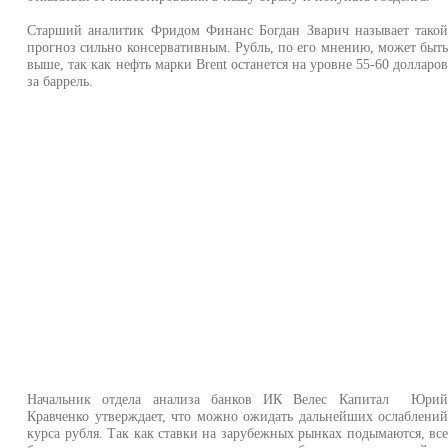
Старший аналитик Фридом Финанс Богдан Зварич называет тако
прогноз сильно консервативным. Рубль, по его мнению, может быт
выше, так как нефть марки Brent останется на уровне 55-60 долларо
за баррель.
Начальник отдела анализа банков ИК Велес Капитал Юри
Кравченко утверждает, что можно ожидать дальнейших ослаблени
курса рубля. Так как ставки на зарубежных рынках подымаются, вс