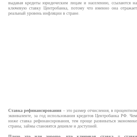
выдавая кредиты юридическим лицам и населению, ссылаются н
ключевую ставку Центробанка, потому что именно она отражае
реальный уровень инфляции в стране.
Ставка рефинансирования
– это размер отчисления, в процентно
эквиваленте, за год использования кредитов Центробанка РФ. Че
ниже ставка рефинансирования, тем проще развиваться экономик
страны, займы становятся дешевле и доступней.
Плохо это или хорошо, что ключевая ставка = ставк