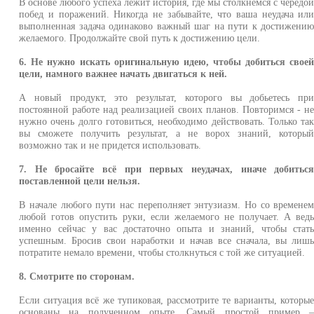
В основе любого успеха лежит история, где мы столкнемся с чередо
побед и поражений. Никогда не забывайте, что ваша неудача ил
выполненная задача одинаково важный шаг на пути к достижени
желаемого. Продолжайте свой путь к достижению цели.
6. Не нужно искать оригинальную идею, чтобы добиться свое
цели, намного важнее начать двигаться к ней.
А новый продукт, это результат, которого вы добьетесь пр
постоянной работе над реализацией своих планов. Повторимся - н
нужно очень долго готовиться, необходимо действовать. Только та
вы сможете получить результат, а не ворох знаний, которы
возможно так и не придется использовать.
7. Не бросайте всё при первых неудачах, иначе добитьс
поставленной цели нельзя.
В начале любого пути нас переполняет энтузиазм. Но со времене
любой готов опустить руки, если желаемого не получает. А вед
именно сейчас у вас достаточно опыта и знаний, чтобы стат
успешным. Бросив свои наработки и начав все сначала, вы лиш
потратите немало времени, чтобы столкнуться с той же ситуацией.
8. Смотрите по сторонам.
Если ситуация всё же тупиковая, рассмотрите те варианты, которы
основаны на полученном опыте. Самый простой пример 