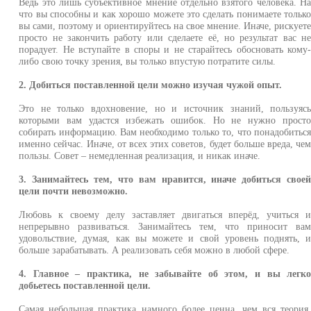
Ведь это лишь субъективное мнение отдельно взятого человека. Н
что вы способны и как хорошо можете это сделать понимаете тольк
вы сами, поэтому и ориентируйтесь на свое мнение. Иначе, рискует
просто не закончить работу или сделаете её, но результат вас н
порадует. Не вступайте в споры и не старайтесь обосновать кому
либо свою точку зрения, вы только впустую потратите силы.
2. Добиться поставленной цели можно изучая чужой опыт.
Это не только вдохновение, но и источник знаний, пользуяс
которыми вам удастся избежать ошибок. Но не нужно прост
собирать информацию. Вам необходимо только то, что понадобитьс
именно сейчас. Иначе, от всех этих советов, будет больше вреда, че
пользы. Совет – немедленная реализация, и никак иначе.
3. Занимайтесь тем, что вам нравится, иначе добиться свое
цели почти невозможно.
Любовь к своему делу заставляет двигаться вперёд, учиться 
непрерывно развиваться. Занимайтесь тем, что приносит ва
удовольствие, думая, как вы можете и свой уровень поднять, 
больше зарабатывать. А реализовать себя можно в любой сфере.
4. Главное – практика, не забывайте об этом, и вы легк
добьетесь поставленной цели.
Самая небольшая практика намного более ценна, чем вся теория