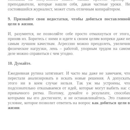
преподаватели, которые нашли себя, давая частные уроки. Н
состоявшийся журналист, может стать отличным копирайтером.
9. Признайте свои недостатки, чтобы добиться поставленно
цели в жизни.
И, разумеется, не позволяйте себе просто отмахнуться от этого
приняв их. Боритесь с ними и идите к своим целям вопреки даже н
самым лучшим качествам. Агрессию можно преодолеть, увеличи
физические нагрузки, лень – работой, упорным трудом на само
деле можно справиться с чем угодно.
10. Думайте.
Ежедневная рутина затягивает. И часто мы даже не замечаем, чт
перестали анализировать и искать новые решения. А допускат
этого ни в коем случае нельзя. Так уж мы устроены, чт
подсознательно отказываемся от идей, которые могут выбить нас 
привычного ритма. Поэтому, думайте о результате, способа
которыми вы его достигните, и не останавливайтесь. Это главно
условие, которое позволит ответить на вопрос
как добиться цели 
жизни
.